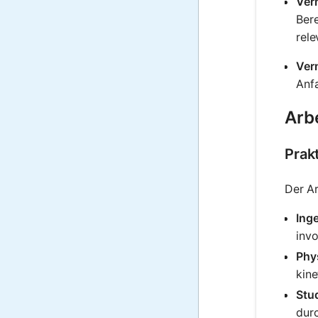
Ver
Bere
rele
Ver
Anf
Arbe
Prak
Der Ar
Ing
invo
Phy
kine
Stu
dur