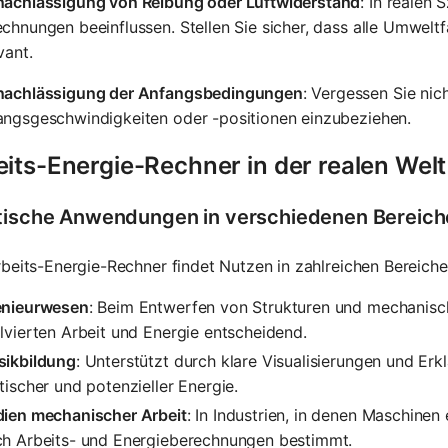
nachlässigung von Reibung oder Luftwiderstand
: In realen
chnungen beeinflussen. Stellen Sie sicher, dass alle Umwelt
vant.
nachlässigung der Anfangsbedingungen
: Vergessen Sie nic
angsgeschwindigkeiten oder -positionen einzubeziehen.
its-Energie-Rechner in der realen Welt
tische Anwendungen in verschiedenen Bereic
beits-Energie-Rechner findet Nutzen in zahlreichen Bereiche
enieurwesen
: Beim Entwerfen von Strukturen und mechanisc
lvierten Arbeit und Energie entscheidend.
sikbildung
: Unterstützt durch klare Visualisierungen und Er
tischer und potenzieller Energie.
dien mechanischer Arbeit
: In Industrien, in denen Maschinen
ch Arbeits- und Energieberechnungen bestimmt.