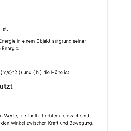
c{1}{2} \cdot m \cdot v^2
ist.
 Energie in einem Objekt aufgrund seiner
 Energie:
dot g \cdot h
{m/s}^2 )) und ( h ) die Höhe ist.
utzt
 Werte, die für Ihr Problem relevant sind.
 den Winkel zwischen Kraft und Bewegung,