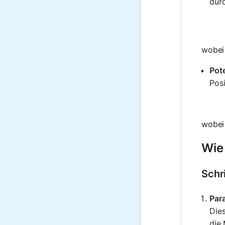
durc
wobei 
Pote
Posi
wobei 
Wie
Schr
Par
Die
die