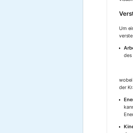
Vers
Um ein
verste
Arbe
des 
wobei 
der Kr
Ene
kann
Ener
Kine