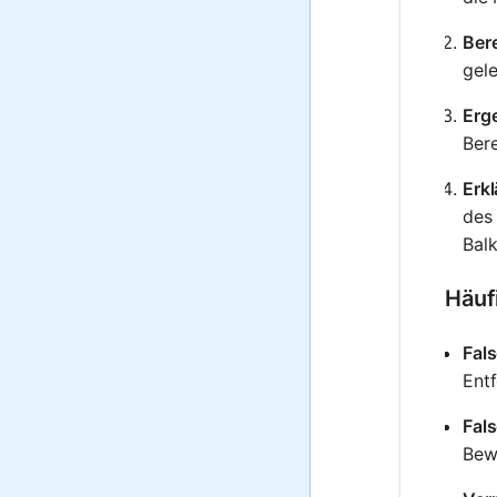
Ber
gele
Erg
Bere
Erkl
des 
Balk
Häuf
Fal
Ent
Fal
Bew