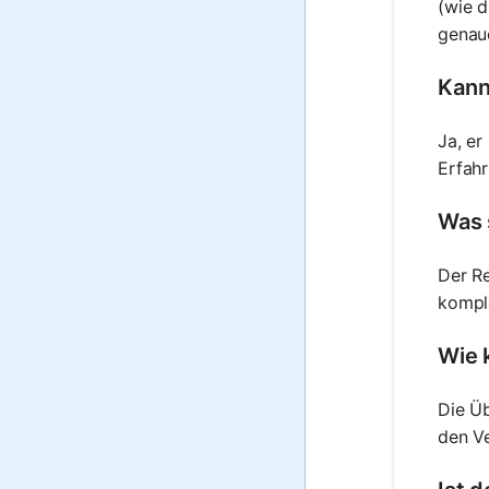
(wie d
genaue
Kann
Ja, er
Erfahr
Was 
Der Re
komple
Wie 
Die Ü
den Ve