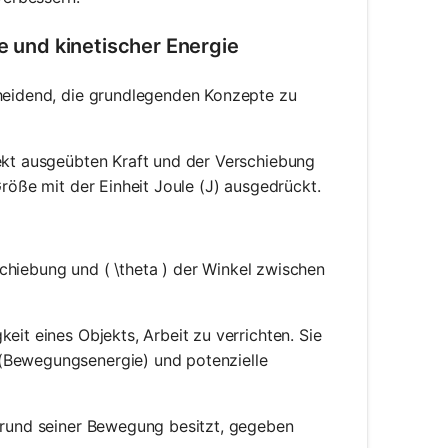
ie und kinetischer Energie
cheidend, die grundlegenden Konzepte zu
bjekt ausgeübten Kraft und der Verschiebung
 Größe mit der Einheit Joule (J) ausgedrückt.
ot d \cdot \cos(\theta)
rschiebung und ( \theta ) der Winkel zwischen
keit eines Objekts, Arbeit zu verrichten. Sie
 (Bewegungsenergie) und potenzielle
ufgrund seiner Bewegung besitzt, gegeben