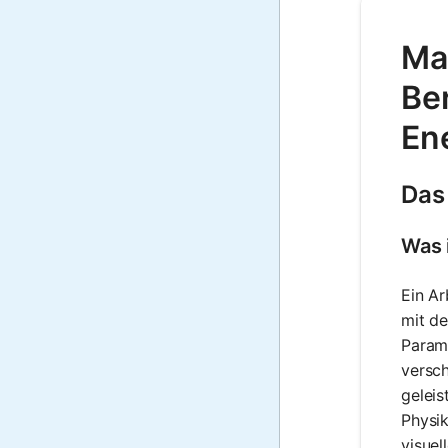
Ma
Ber
En
Das
Was 
Ein A
mit de
Param
versch
geleis
Physik
visuel