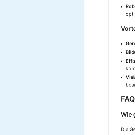
Rob
opti
Vort
Gen
Bil
Effi
kon
Viel
bear
FAQ
Wie 
Die G