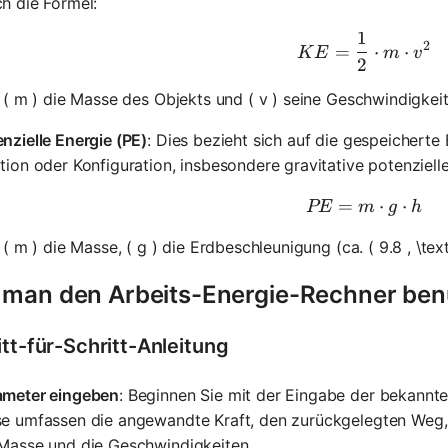
h die Formel:
1
KE = \fra
2
=
⋅
⋅
K
E
m
v
2
( m ) die Masse des Objekts und ( v ) seine Geschwindigkeit 
nzielle Energie (PE)
: Dies bezieht sich auf die gespeicherte
tion oder Konfiguration, insbesondere gravitative potenzielle
=
PE = m \c
⋅
⋅
PE
m
g
h
( m ) die Masse, ( g ) die Erdbeschleunigung (ca. ( 9.8 , \text
 man den Arbeits-Energie-Rechner ben
itt-für-Schritt-Anleitung
ameter eingeben
: Beginnen Sie mit der Eingabe der bekannten
se umfassen die angewandte Kraft, den zurückgelegten Weg,
 Masse und die Geschwindigkeiten.