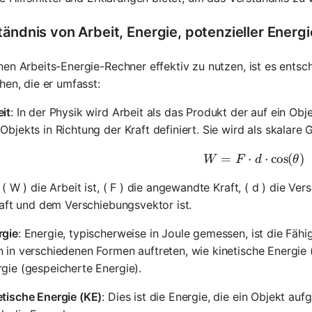
tändnis von Arbeit, Energie, potenzieller Energ
en Arbeits-Energie-Rechner effektiv zu nutzen, ist es ents
hen, die er umfasst:
it
: In der Physik wird Arbeit als das Produkt der auf ein O
Objekts in Richtung der Kraft definiert. Sie wird als skalare
=
⋅
W = F \cd
⋅
cos
(
)
W
F
d
θ
( W ) die Arbeit ist, ( F ) die angewandte Kraft, ( d ) die Ve
aft und dem Verschiebungsvektor ist.
rgie
: Energie, typischerweise in Joule gemessen, ist die Fähig
 in verschiedenen Formen auftreten, wie kinetische Energie
gie (gespeicherte Energie).
tische Energie (KE)
: Dies ist die Energie, die ein Objekt a