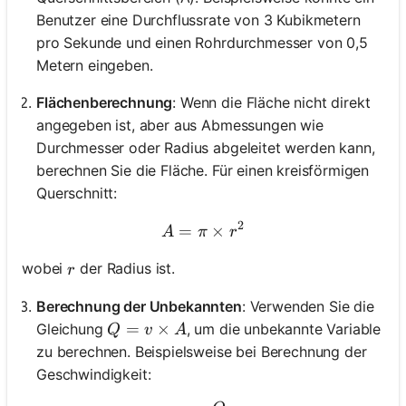
Benutzer eine Durchflussrate von 3 Kubikmetern
pro Sekunde und einen Rohrdurchmesser von 0,5
Metern eingeben.
Flächenberechnung
: Wenn die Fläche nicht direkt
angegeben ist, aber aus Abmessungen wie
Durchmesser oder Radius abgeleitet werden kann,
berechnen Sie die Fläche. Für einen kreisförmigen
Querschnitt:
2
=
A = \pi \times r^2
×
A
π
r
r
wobei
der Radius ist.
r
Berechnung der Unbekannten
: Verwenden Sie die
Q = v \times A
=
×
Gleichung
, um die unbekannte Variable
Q
v
A
zu berechnen. Beispielsweise bei Berechnung der
Geschwindigkeit: