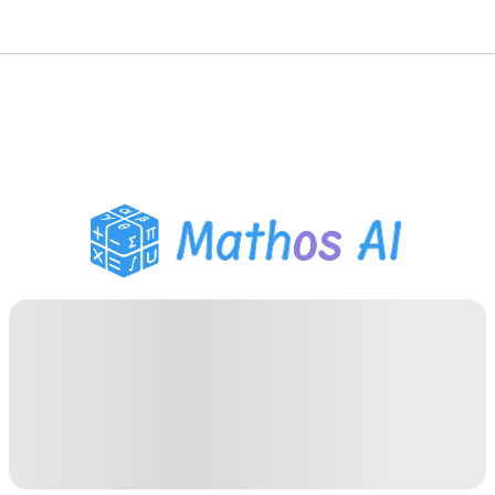
Mathe-Löser
KI-Tutor
PDF Hausaufgaben-Helfer
Lernwerkzeuge