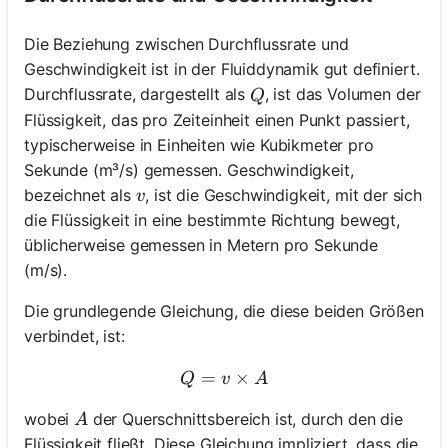
Die Beziehung zwischen Durchflussrate und
Geschwindigkeit ist in der Fluiddynamik gut definiert.
Q
Durchflussrate, dargestellt als
, ist das Volumen der
Q
Flüssigkeit, das pro Zeiteinheit einen Punkt passiert,
typischerweise in Einheiten wie Kubikmeter pro
Sekunde (m³/s) gemessen. Geschwindigkeit,
v
bezeichnet als
, ist die Geschwindigkeit, mit der sich
v
die Flüssigkeit in eine bestimmte Richtung bewegt,
üblicherweise gemessen in Metern pro Sekunde
(m/s).
Die grundlegende Gleichung, die diese beiden Größen
verbindet, ist:
=
Q = v \times A
×
Q
v
A
A
wobei
der Querschnittsbereich ist, durch den die
A
Flüssigkeit fließt. Diese Gleichung impliziert, dass die