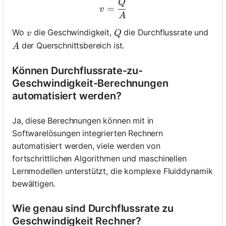
Q
v = \frac{Q}{A}
=
v
A
v
Q
Wo
die Geschwindigkeit,
die Durchflussrate und
v
Q
A
der Querschnittsbereich ist.
A
Können Durchflussrate-zu-
Geschwindigkeit-Berechnungen
automatisiert werden?
Ja, diese Berechnungen können mit in
Softwarelösungen integrierten Rechnern
automatisiert werden, viele werden von
fortschrittlichen Algorithmen und maschinellen
Lernmodellen unterstützt, die komplexe Fluiddynamik
bewältigen.
Wie genau sind Durchflussrate zu
Geschwindigkeit Rechner?