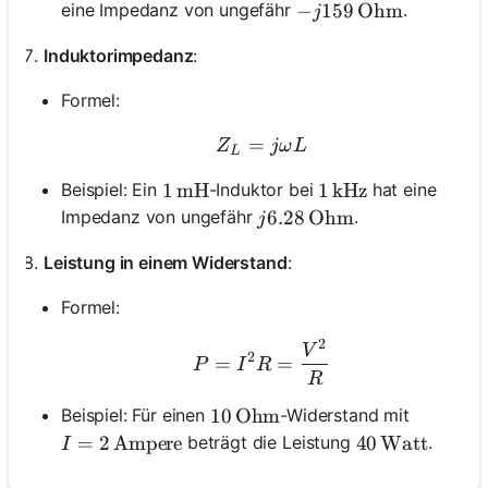
-j159 \, \text{Ohm}
−
159
Ohm
eine Impedanz von ungefähr
.
j
Induktorimpedanz
:
Formel:
=
Z_L = j\omega L
Z
jω
L
L
Beispiel: Ein
-Induktor bei
hat eine
1 \, \text{mH}
1
mH
1 \, \text{kHz}
1
kHz
j6.28 \, \text{Ohm}
6.28
Ohm
Impedanz von ungefähr
.
j
Leistung in einem Widerstand
:
Formel:
2
P = I^2 R = \frac{V^2}
V
2
=
=
P
I
R
R
Beispiel: Für einen
-Widerstand mit
10 \, \text{Ohm}
10
Ohm
I = 2 \, \text{Ampere}
=
2
Ampere
beträgt die Leistung
.
40 \, \text{W
40
Watt
I