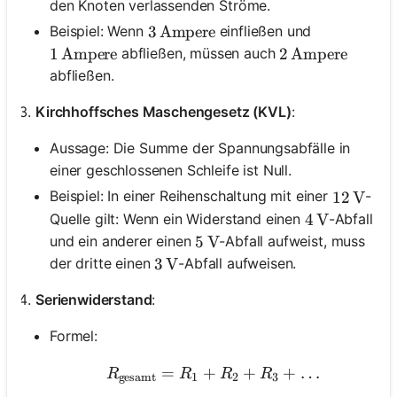
den Knoten verlassenden Ströme.
Beispiel: Wenn
einfließen und
3 \, \text{Ampere}
3
Ampere
abfließen, müssen auch
1 \, \text{Ampere}
1
Ampere
2 \, \text{Ampe
2
Ampere
abfließen.
Kirchhoffsches Maschengesetz (KVL)
:
Aussage: Die Summe der Spannungsabfälle in
einer geschlossenen Schleife ist Null.
Beispiel: In einer Reihenschaltung mit einer
-
12 \, \t
12
V
Quelle gilt: Wenn ein Widerstand einen
-Abfall
4 \, \text{V
4
V
und ein anderer einen
-Abfall aufweist, muss
5 \, \text{V}
5
V
der dritte einen
-Abfall aufweisen.
3 \, \text{V}
3
V
Serienwiderstand
:
Formel:
=
+
R_{\text{gesamt}} = R_
+
+
…
R
R
R
R
gesamt
1
2
3