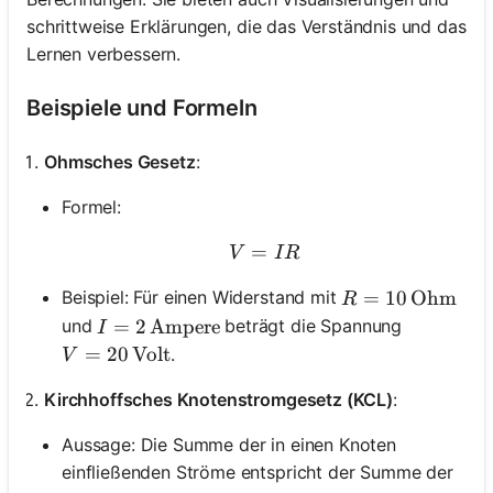
schrittweise Erklärungen, die das Verständnis und das
Lernen verbessern.
Beispiele und Formeln
Ohmsches Gesetz
:
Formel:
=
V = IR
V
I
R
R = 10 \, \tex
=
10
Ohm
Beispiel: Für einen Widerstand mit
R
I = 2 \, \text{Ampere}
=
2
Ampere
und
beträgt die Spannung
I
V = 20 \, \text{Volt}
=
20
Volt
.
V
Kirchhoffsches Knotenstromgesetz (KCL)
:
Aussage: Die Summe der in einen Knoten
einfließenden Ströme entspricht der Summe der