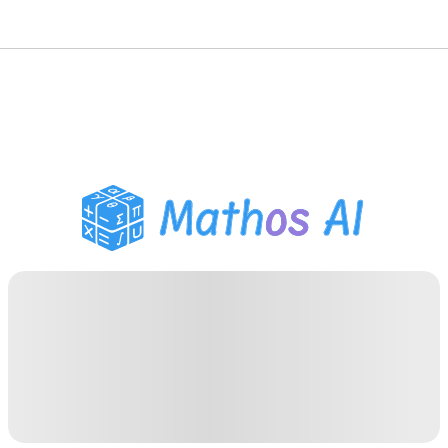
Mathe-Löser
KI-Tutor
PDF Hausaufgaben-Helfer
Lernwerkzeuge