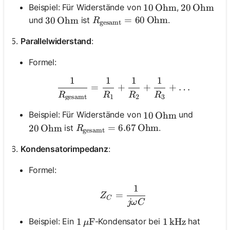
Beispiel: Für Widerstände von
,
10 \, \text{Ohm}
10
Ohm
20 \, \tex
20
Ohm
R_{\text{gesamt}} = 60 \, \te
=
60
Ohm
und
ist
.
30 \, \text{Ohm}
30
Ohm
R
gesamt
Parallelwiderstand
:
Formel:
1
1
1
1
\frac{1}{R_{\text{gesa
=
+
+
+
…
R
R
R
R
gesamt
1
2
3
Beispiel: Für Widerstände von
und
10 \, \text{Ohm}
10
Ohm
R_{\text{gesamt}} = 6.67 \, \tex
=
6.67
Ohm
ist
.
20 \, \text{Ohm}
20
Ohm
R
gesamt
Kondensatorimpedanz
:
Formel:
1
Z_C = \frac{1}{j\omeg
=
Z
C
jω
C
1 \, \mu\text{F}
1
F
Beispiel: Ein
-Kondensator bei
hat
1 \, \text{kHz}
1
kHz
μ