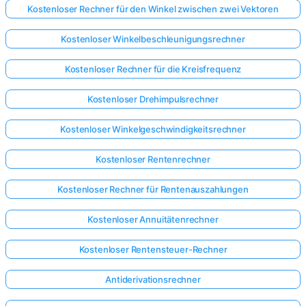
Kostenloser Rechner für den Winkel zwischen zwei Vektoren
Noch
Kostenloser Winkelbeschleunigungsrechner
keine
Fragen
Kostenloser Rechner für die Kreisfrequenz
Stellen
Kostenloser Drehimpulsrechner
Sie
Ihre
Kostenloser Winkelgeschwindigkeitsrechner
erste
Frage
Kostenloser Rentenrechner
Kostenloser Rechner für Rentenauszahlungen
Kostenloser Annuitätenrechner
Kostenloser Rentensteuer-Rechner
Antiderivationsrechner