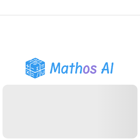
Mathe-Löser
KI-Tutor
PDF Hausaufgaben-Helfer
Lernwerkzeuge