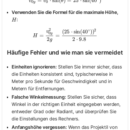
=
⋅
sin
(
)
v_{0y} = v_0 \cdot \sin(\t
=
25
⋅
sin
(
4
0
)
v
v
θ
0
0
y
Verwenden Sie die Formel für die maximale Höhe,
H
:
H
2
∘
2
H = \frac{v_{0y}^2}{2g} =
(
25
⋅
sin
(
4
0
)
)
v
0
y
=
=
H
2
2
⋅
9.8
g
Häufige Fehler und wie man sie vermeidet
Einheiten ignorieren:
Stellen Sie immer sicher, dass
die Einheiten konsistent sind, typischerweise in
Meter pro Sekunde für Geschwindigkeit und in
Metern für Entfernungen.
Falsche Winkelmessung:
Stellen Sie sicher, dass
Winkel in der richtigen Einheit eingegeben werden,
entweder Grad oder Radiant, und überprüfen Sie
die Einstellungen des Rechners.
Anfangshöhe vergessen:
Wenn das Projektil von