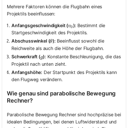
Mehrere Faktoren können die Flugbahn eines
Projektils beeinflussen:
v_0
Anfangsgeschwindigkeit (
):
Bestimmt die
v
0
Startgeschwindigkeit des Projektils.
\theta
Abschusswinkel (
):
Beeinflusst sowohl die
θ
Reichweite als auch die Höhe der Flugbahn.
g
Schwerkraft (
):
Konstante Beschleunigung, die das
g
Projektil nach unten zieht.
Anfangshöhe:
Der Startpunkt des Projektils kann
den Flugweg verändern.
Wie genau sind parabolische Bewegung
Rechner?
Parabolische Bewegung Rechner sind hochpräzise bei
idealen Bedingungen, bei denen Luftwiderstand und