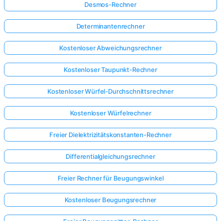
Desmos-Rechner
Determinantenrechner
Kostenloser Abweichungsrechner
Kostenloser Taupunkt-Rechner
Kostenloser Würfel-Durchschnittsrechner
Kostenloser Würfelrechner
Freier Dielektrizitätskonstanten-Rechner
Differentialgleichungsrechner
Freier Rechner für Beugungswinkel
Hier
anmelden!
Kostenloser Beugungsrechner
ützt: