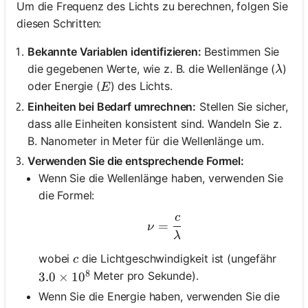
Um die Frequenz des Lichts zu berechnen, folgen Sie
diesen Schritten:
Bekannte Variablen identifizieren:
Bestimmen Sie
\lam
die gegebenen Werte, wie z. B. die Wellenlänge (
)
λ
E
oder Energie (
) des Lichts.
E
Einheiten bei Bedarf umrechnen:
Stellen Sie sicher,
dass alle Einheiten konsistent sind. Wandeln Sie z.
B. Nanometer in Meter für die Wellenlänge um.
Verwenden Sie die entsprechende Formel:
Wenn Sie die Wellenlänge haben, verwenden Sie
die Formel:
c
\nu = \frac{c}{\lambda
=
ν
λ
c
wobei
die Lichtgeschwindigkeit ist (ungefähr
c
8
Meter pro Sekunde).
3.0 \times 10^8
3.0
×
1
0
Wenn Sie die Energie haben, verwenden Sie die