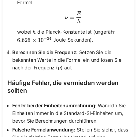
Formel:
E
\nu = \frac{E}{h}
=
ν
h
h
wobei
die Planck-Konstante ist (ungefähr
h
−
34
Joule-Sekunden).
6.626 \times 10^{-34}
6.626
×
1
0
Berechnen Sie die Frequenz:
Setzen Sie die
bekannten Werte in die Formel ein und lösen Sie
\nu
nach der Frequenz (
) auf.
ν
Häufige Fehler, die vermieden werden
sollten
Fehler bei der Einheitenumrechnung:
Wandeln Sie
Einheiten immer in die Standard-SI-Einheiten um,
bevor Sie Berechnungen durchführen.
Falsche Formelanwendung:
Stellen Sie sicher, dass