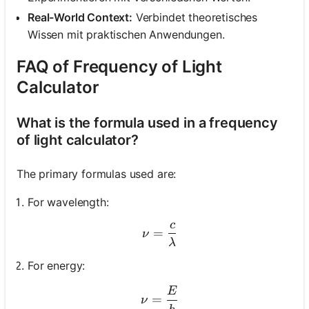
Real-World Context:
Verbindet theoretisches
Wissen mit praktischen Anwendungen.
FAQ of Frequency of Light
Calculator
What is the formula used in a frequency
of light calculator?
The primary formulas used are:
For wavelength:
c
\nu = \frac{c}{\lambda}
=
ν
λ
For energy:
E
\nu = \frac{E}{h}
=
ν