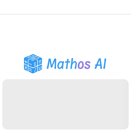
Mathe-Löser
KI-Tutor
PDF Hausaufgaben-Helfer
Lernwerkzeuge