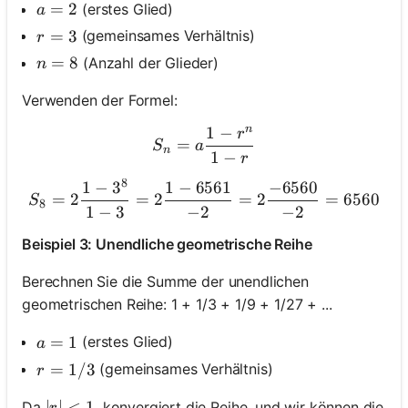
a = 2
=
2
(erstes Glied)
a
r = 3
=
3
(gemeinsames Verhältnis)
r
n = 8
=
8
(Anzahl der Glieder)
n
Verwenden der Formel:
n
1
−
r
S_n = a \frac{1 - r^n}{1 - 
=
S
a
n
1
−
r
8
1
−
3
1
−
6561
−
6560
S_8 = 2 \frac{1 - 3^8}{1 -
=
2
=
2
=
2
=
6560
S
8
1
−
3
−
2
−
2
Beispiel 3: Unendliche geometrische Reihe
Berechnen Sie die Summe der unendlichen
geometrischen Reihe: 1 + 1/3 + 1/9 + 1/27 + ...
a = 1
=
1
(erstes Glied)
a
r = 1/3
=
1/3
(gemeinsames Verhältnis)
r
|r| < 1
∣
∣
<
1
Da
, konvergiert die Reihe, und wir können die