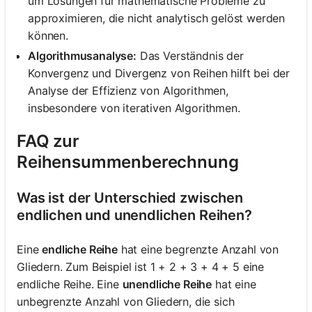
um Lösungen für mathematische Probleme zu
approximieren, die nicht analytisch gelöst werden
Noch
können.
keine
Algorithmusanalyse:
Das Verständnis der
Fragen
Konvergenz und Divergenz von Reihen hilft bei der
Analyse der Effizienz von Algorithmen,
Stellen
Sie
insbesondere von iterativen Algorithmen.
Ihre
erste
FAQ zur
Frage
Reihensummenberechnung
Was ist der Unterschied zwischen
endlichen und unendlichen Reihen?
Eine
endliche Reihe
hat eine begrenzte Anzahl von
Gliedern. Zum Beispiel ist 1 + 2 + 3 + 4 + 5 eine
endliche Reihe. Eine
unendliche Reihe
hat eine
unbegrenzte Anzahl von Gliedern, die sich