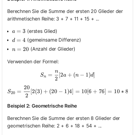
Berechnen Sie die Summe der ersten 20 Glieder der
arithmetischen Reihe: 3 + 7 + 11 + 15 + ...
a = 3
=
3
(erstes Glied)
a
d = 4
=
4
(gemeinsame Differenz)
d
n = 20
=
20
(Anzahl der Glieder)
n
Verwenden der Formel:
n
S_n = \frac{n}{2} [2a + (n
=
[
2
+
(
−
1
)
]
S
a
n
d
n
2
20
S_{20} = \frac{20}{2} 
=
[
2
(
3
)
+
(
20
−
1
)
4
]
=
10
[
6
+
76
]
=
10
∗
82
S
20
2
Beispiel 2: Geometrische Reihe
Berechnen Sie die Summe der ersten 8 Glieder der
geometrischen Reihe: 2 + 6 + 18 + 54 + ...