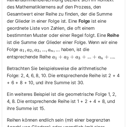
des Mathematiklernens auf den Prozess, den
Gesamtwert einer Reihe zu finden, der die Summe
der Glieder in einer Folge ist. Eine
Folge
ist eine
geordnete Liste von Zahlen, die oft einem
bestimmten Muster oder einer Regel folgt. Eine
Reihe
ist die Summe der Glieder einer Folge. Wenn wir eine
a_1, a_2, a_3, ..., a_n, ...
,
,
,
...
,
,
...
Folge
haben, ist die
a
a
a
a
1
2
3
n
a_1 + a_2 + a_3 + ... + a_n + ..
+
+
+
...
+
+
...
entsprechende Reihe
.
a
a
a
a
1
2
3
n
Betrachten Sie beispielsweise die arithmetische
Folge: 2, 4, 6, 8, 10. Die entsprechende Reihe ist 2 + 4
+ 6 + 8 + 10, und ihre Summe ist 30.
Ein weiteres Beispiel ist die geometrische Folge 1, 2,
4, 8. Die entsprechende Reihe ist 1 + 2 + 4 + 8, und
ihre Summe ist 15.
Reihen können endlich sein (mit einer begrenzten