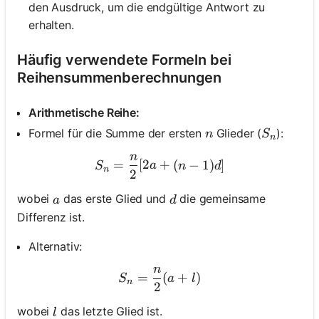
den Ausdruck, um die endgültige Antwort zu
erhalten.
Häufig verwendete Formeln bei
Reihensummenberechnungen
Arithmetische Reihe:
n
S_n
Formel für die Summe der ersten
Glieder (
):
n
S
n
n
S_n = \frac{n}{2} [2a + (n
=
[
2
+
(
−
1
)
]
S
a
n
d
n
2
a
d
wobei
das erste Glied und
die gemeinsame
a
d
Differenz ist.
Alternativ:
n
S_n = \frac{n}{2} (a + l)
=
(
+
)
S
a
l
n
2
l
wobei
das letzte Glied ist.
l