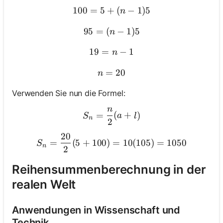
100
=
5
+
100 = 5 + (n-1)5
(
−
1
)
5
n
95
=
(
95 = (n-1)5
−
1
)
5
n
19
=
19 = n-1
−
1
n
=
n = 20
20
n
Verwenden Sie nun die Formel:
n
S_n = \frac{n}{2} (a + l)
=
(
+
)
S
a
l
n
2
20
S_n = \frac{20}{2} (5 + 1
=
(
5
+
100
)
=
10
(
105
)
=
1050
S
n
2
Reihensummenberechnung in der
realen Welt
Anwendungen in Wissenschaft und
Technik