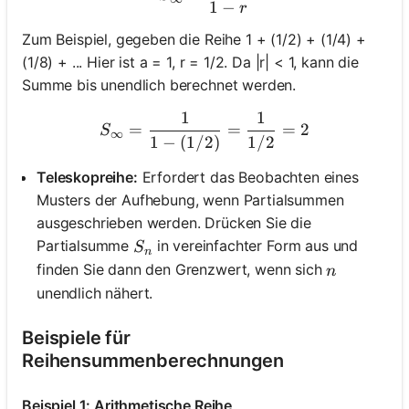
1
−
r
Zum Beispiel, gegeben die Reihe 1 + (1/2) + (1/4) +
(1/8) + ... Hier ist a = 1, r = 1/2. Da |r| < 1, kann die
Summe bis unendlich berechnet werden.
1
1
S_\infty = \frac{1}{1 - (1
=
=
=
2
S
∞
1
−
(
1/2
)
1/2
Teleskopreihe:
Erfordert das Beobachten eines
Musters der Aufhebung, wenn Partialsummen
ausgeschrieben werden. Drücken Sie die
S_n
Partialsumme
in vereinfachter Form aus und
S
n
n
finden Sie dann den Grenzwert, wenn sich
n
unendlich nähert.
Beispiele für
Reihensummenberechnungen
Beispiel 1: Arithmetische Reihe