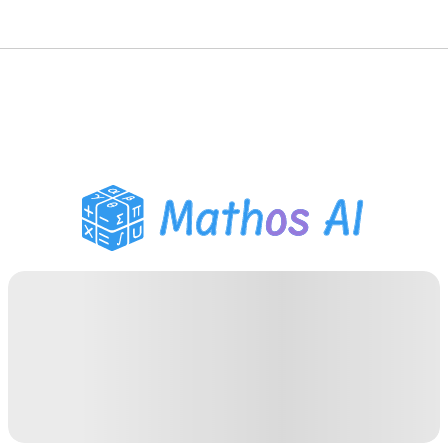
Mathe-Löser
KI-Tutor
PDF Hausaufgaben-Helfer
Lernwerkzeuge