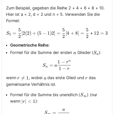
Zum Beispiel, gegeben die Reihe 2 + 4 + 6 + 8 + 10.
Hier ist a = 2, d = 2 und n = 5. Verwenden Sie die
Formel:
5
5
5
S_5 = \frac{5}{2} [2(2) + 
=
[
2
(
2
)
+
(
5
−
1
)
2
]
=
[
4
+
8
]
=
∗
12
=
30
S
5
2
2
2
Geometrische Reihe:
n
S_n
Formel für die Summe der ersten
Glieder (
):
n
S
n
n
1
−
r
S_n = a \frac{1 - r^n}{1 - 
=
S
a
n
1
−
r
r \neq 1

=
1
a
r
wenn
, wobei
das erste Glied und
das
r
a
r
gemeinsame Verhältnis ist.
S_\infty
Formel für die Summe bis unendlich (
) (nur
S
∞
|r| < 1
∣
∣
<
1
wenn
):
r
a
S_\infty = \frac{a}{1 - r}
=
S
∞