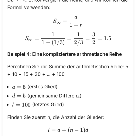
r
Formel verwenden:
a
S_\infty = \frac{a}{1 - r}
=
S
∞
1
−
r
1
1
3
S_\infty = \frac{1}{1 - (1
=
=
=
=
1.5
S
∞
1
−
(
1/3
)
2/3
2
Beispiel 4: Eine kompliziertere arithmetische Reihe
Berechnen Sie die Summe der arithmetischen Reihe: 5
+ 10 + 15 + 20 + ... + 100
a = 5
=
5
(erstes Glied)
a
d = 5
=
5
(gemeinsame Differenz)
d
l = 100
=
100
(letztes Glied)
l
Finden Sie zuerst n, die Anzahl der Glieder:
=
+
(
l = a + (n-1)d
−
1
)
l
a
n
d