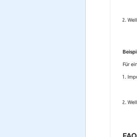
Wel
Beispi
Für ei
Imp
Wel
FAQ