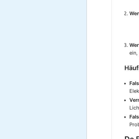
Wen
Wer
ein,
Häuf
Fal
Elek
Vern
Lich
Fal
Pro