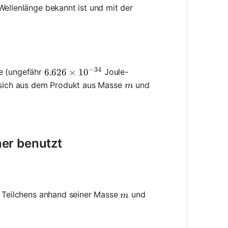
Wellenlänge bekannt ist und mit der
= \frac{h}{p}
−
34
e (ungefähr
Joule-
6.626 \times 10^{-34}
6.626
×
1
0
m
sich aus dem Produkt aus Masse
und
m
er benutzt
m
Teilchens anhand seiner Masse
und
m