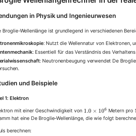
roglie Wellenlängenrechner in der real
ndungen in Physik und Ingenieurwesen
 Broglie-Wellenlänge ist grundlegend in verschiedenen Berei
ktronenmikroskopie
: Nutzt die Wellennatur von Elektronen, 
ntenmechanik
: Essentiell für das Verständnis des Verhalte
erialwissenschaft
: Neutronenbeugung verwendet De Broglie-
ersuchen.
studien und Beispiele
el 1: Elektron
6
ektron mit einer Geschwindigkeit von
Metern pro 
1.0 \times 10^6
1.0
×
1
0
amm hat eine De Broglie-Wellenlänge, die wie folgt berechne
uls berechnen: