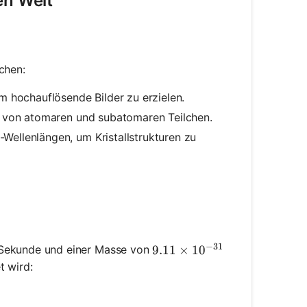
en Welt
chen:
um hochauflösende Bilder zu erzielen.
ns von atomaren und subatomaren Teilchen.
Wellenlängen, um Kristallstrukturen zu
−
31
Sekunde und einer Masse von
9.11 \times 10^{-31}
9.11
×
1
0
t wird: