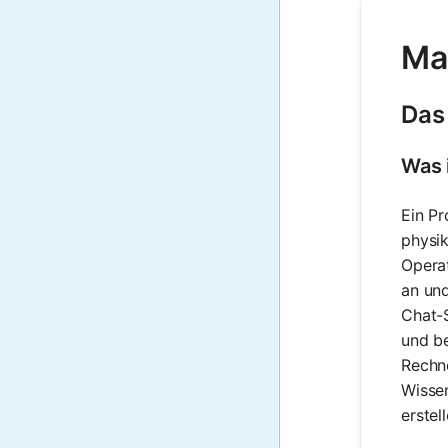
Ma
Das
Was 
Ein Pr
physik
Operat
an und
Chat-S
und be
Rechne
Wissen
erstel