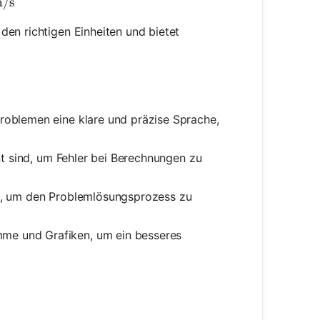
 \times 5 = 15 \, \text{m/s}
/s
den richtigen Einheiten und bietet
oblemen eine klare und präzise Sprache,
ent sind, um Fehler bei Berechnungen zu
en, um den Problemlösungsprozess zu
me und Grafiken, um ein besseres