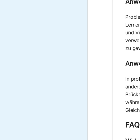
Anwe
Proble
Lerner
und Vi
verwe
zu ge
Anwe
In pro
andere
Brück
währe
Gleich
FAQ