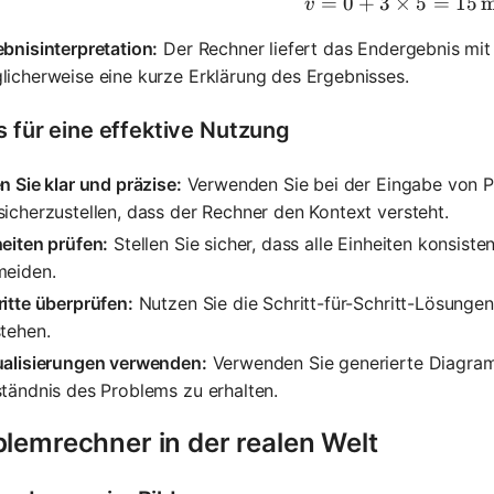
=
0
+
3
×
v = 0 + 3
5
=
15
m
v
bnisinterpretation:
Der Rechner liefert das Endergebnis mit 
icherweise eine kurze Erklärung des Ergebnisses.
s für eine effektive Nutzung
n Sie klar und präzise:
Verwenden Sie bei der Eingabe von Pr
icherzustellen, dass der Rechner den Kontext versteht.
eiten prüfen:
Stellen Sie sicher, dass alle Einheiten konsist
meiden.
itte überprüfen:
Nutzen Sie die Schritt-für-Schritt-Lösung
tehen.
ualisierungen verwenden:
Verwenden Sie generierte Diagram
tändnis des Problems zu erhalten.
blemrechner in der realen Welt