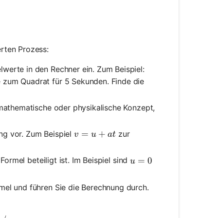
rten Prozess:
werte in den Rechner ein. Zum Beispiel:
 zum Quadrat für 5 Sekunden. Finde die
 mathematische oder physikalische Konzept,
v = u + at
=
+
ng vor. Zum Beispiel
zur
v
u
a
t
u = 0
=
0
Formel beteiligt ist. Im Beispiel sind
u
rmel und führen Sie die Berechnung durch.