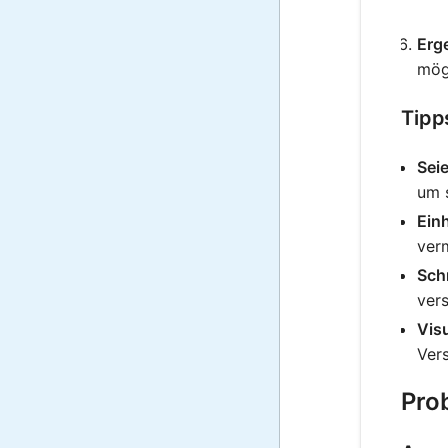
Erge
mögl
Tipp
Seie
um s
Einh
ver
Schr
vers
Vis
Vers
Pro