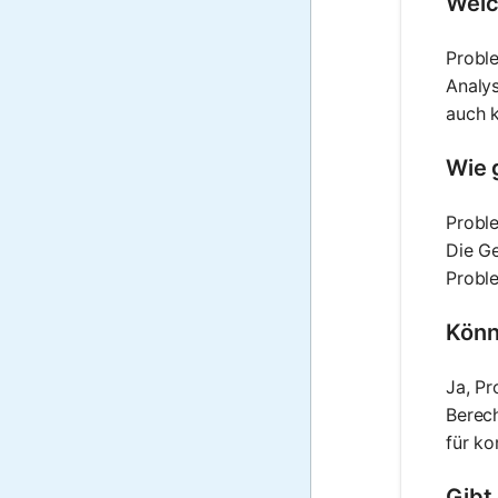
Welc
Proble
Analys
auch 
Wie 
Proble
Die Ge
Probl
Könn
Ja, Pr
Berec
für ko
Gibt