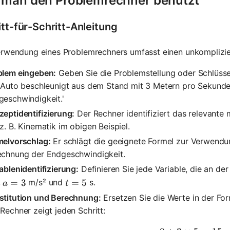
 man den Problemrechner benutzt
itt-für-Schritt-Anleitung
erwendung eines Problemrechners umfasst einen unkomplizie
blem eingeben:
Geben Sie die Problemstellung oder Schlüssel
n Auto beschleunigt aus dem Stand mit 3 Metern pro Sekunde
geschwindigkeit.'
eptidentifizierung:
Der Rechner identifiziert das relevante
z. B. Kinematik im obigen Beispiel.
melvorschlag:
Er schlägt die geeignete Formel zur Verwendu
echnung der Endgeschwindigkeit.
ablenidentifizierung:
Definieren Sie jede Variable, die an der 
a = 3
=
3
t = 5
=
5
,
m/s² und
s.
a
t
stitution und Berechnung:
Ersetzen Sie die Werte in der Fo
Rechner zeigt jeden Schritt: