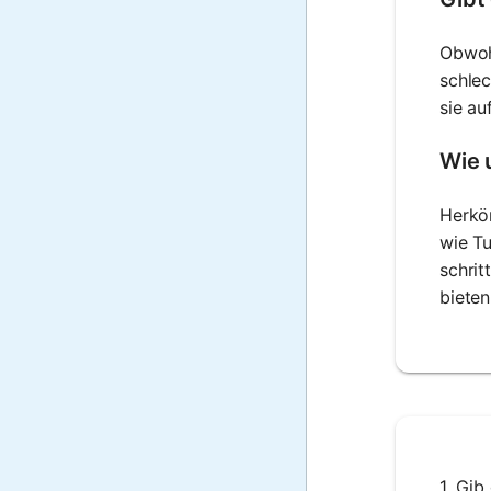
Obwoh
schlec
sie au
Wie 
Herkö
wie Tu
schrit
bieten
1. Gib