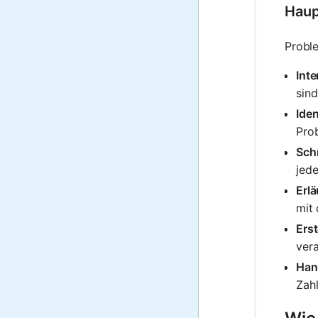
Haup
Probl
Int
sind
Iden
Pro
Schr
jede
Erl
mit
Erst
vera
Han
Zahl