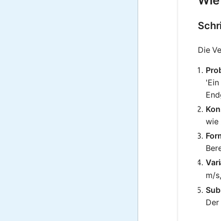
Wie
Schr
Die V
Pro
'Ei
End
Konz
wie 
For
Ber
Vari
m/s
Sub
Der 