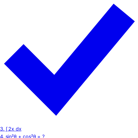
3. ∫ 2x dx
4. sin²θ + cos²θ = ?