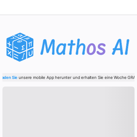
Mathe-Löser
KI-Tutor
PDF Hausaufgaben-Helfer
Lernwerkzeuge
Laden Sie
unsere mobile App herunter und erhalten Sie eine Woche GRAT