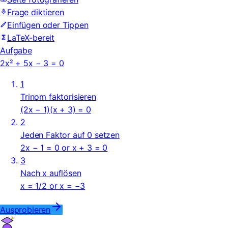
Frage diktieren
Einfügen oder Tippen
LaTeX-bereit
Aufgabe
2x² + 5x − 3 = 0
1
Trinom faktorisieren
(2x − 1)(x + 3) = 0
2
Jeden Faktor auf 0 setzen
2x − 1 = 0 or x + 3 = 0
3
Nach x auflösen
x = 1/2 or x = −3
Ausprobieren