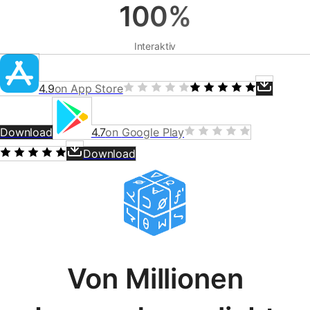
100%
Interaktiv
4.9
on
App Store
Download
4.7
on
Google Play
Download
Von Millionen