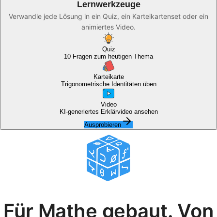
Lernwerkzeuge
Verwandle jede Lösung in ein Quiz, ein Karteikartenset oder ein
Noch
animiertes Video.
keine
Fragen
Quiz
10 Fragen zum heutigen Thema
Stellen
Sie
Karteikarte
Ihre
Trigonometrische Identitäten üben
erste
Video
Frage
KI-generiertes Erklärvideo ansehen
Ausprobieren
Für Mathe gebaut. Von