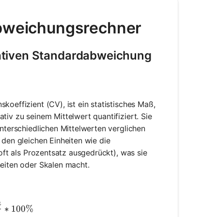
abweichungsrechner
ativen Standardabweichung
koeffizient (CV), ist ein statistisches Maß,
tiv zu seinem Mittelwert quantifiziert. Sie
unterschiedlichen Mittelwerten verglichen
 den gleichen Einheiten wie die
(oft als Prozentsatz ausgedrückt), was sie
heiten oder Skalen macht.
n
rac{Standard\ Deviation}{Mean} * 100\%
∗
100%