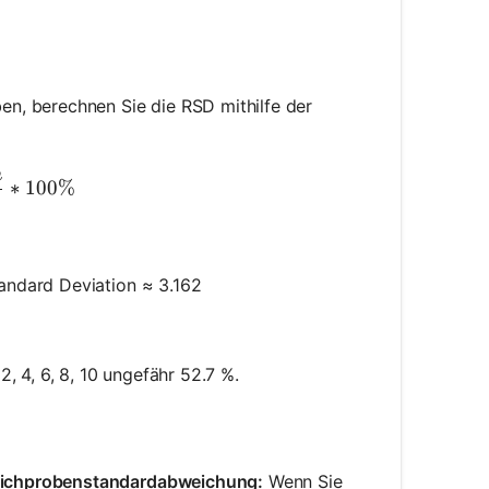
n, berechnen Sie die RSD mithilfe der
n
rac{Standard\ Deviation}{Mean} * 100\%
∗
100%
andard Deviation ≈ 3.162
, 4, 6, 8, 10 ungefähr 52.7 %.
Stichprobenstandardabweichung:
Wenn Sie