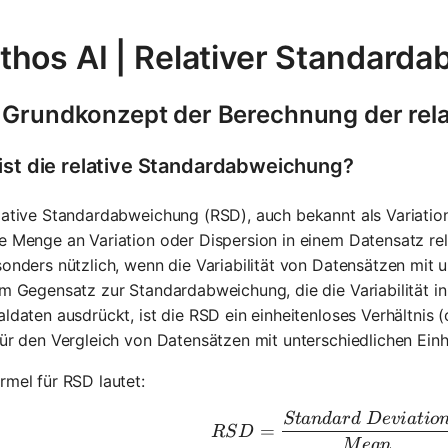
thos AI | Relativer Standard
 Grundkonzept der Berechnung der rel
ist die relative Standardabweichung?
lative Standardabweichung (RSD), auch bekannt als Variations
e Menge an Variation oder Dispersion in einem Datensatz rela
sonders nützlich, wenn die Variabilität von Datensätzen mit 
Im Gegensatz zur Standardabweichung, die die Variabilität in
aldaten ausdrückt, ist die RSD ein einheitenloses Verhältnis 
für den Vergleich von Datensätzen mit unterschiedlichen Ein
rmel für RSD lautet:
St
an
d
a
r
d
De
v
ia
t
i
o
RSD = \f
=
RS
D
M
e
an