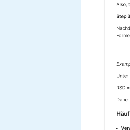
Also, 
Step 3
Nachd
Formel
Examp
Unter
RSD =
Daher 
Häuf
Ver