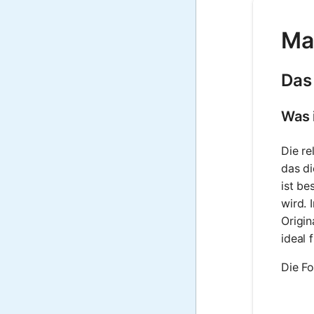
Ma
Das
Was 
Die re
das di
ist be
wird. 
Origin
ideal 
Die Fo