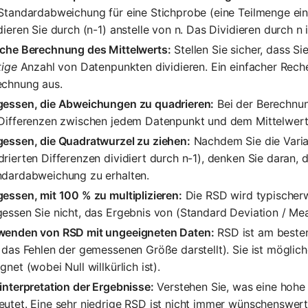
Standardabweichung für eine Stichprobe (eine Teilmenge ei
dieren Sie durch (n-1) anstelle von n. Das Dividieren durch n 
sche Berechnung des Mittelwerts:
Stellen Sie sicher, dass Si
tige
Anzahl von Datenpunkten dividieren. Ein einfacher Reche
echnung aus.
gessen, die Abweichungen zu quadrieren:
Bei der Berechnu
 Differenzen zwischen jedem Datenpunkt und dem Mittelwert 
gessen, die Quadratwurzel zu ziehen:
Nachdem Sie die Vari
rierten Differenzen dividiert durch n-1), denken Sie daran, 
ndardabweichung zu erhalten.
essen, mit 100 % zu multiplizieren:
Die RSD wird typischerw
essen Sie nicht, das Ergebnis von (Standard Deviation / Mea
wenden von RSD mit ungeeigneten Daten:
RSD ist am besten
 das Fehlen der gemessenen Größe darstellt). Sie ist möglich
gnet (wobei Null willkürlich ist).
interpretation der Ergebnisse:
Verstehen Sie, was eine hohe 
utet. Eine sehr niedrige RSD ist nicht immer wünschenswert