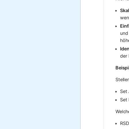
Ska
wenn
Einf
und 
höhe
Iden
der 
Beispi
Stelle
Set
Set 
Welche
RSD