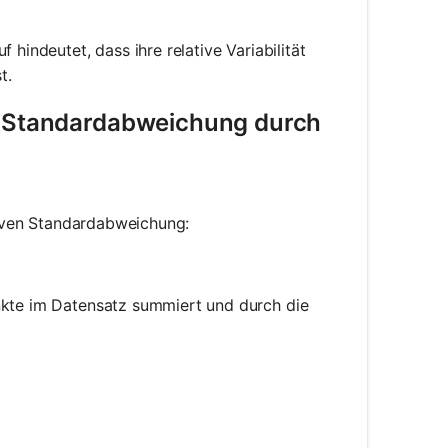
hindeutet, dass ihre relative Variabilität
t.
en Standardabweichung durch
ativen Standardabweichung:
nkte im Datensatz summiert und durch die
frac{\sum_{i=1}^{n} x_i}{n}