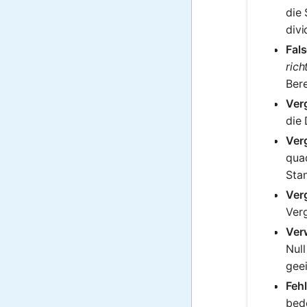
die 
divi
Fal
rich
Ber
Ver
die
Ver
quad
Sta
Verg
Verg
Ver
Null
geei
Fehl
bede