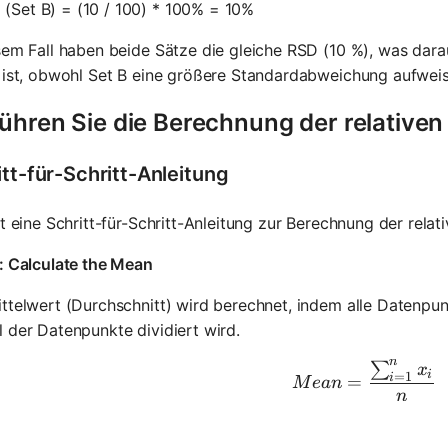
(Set B) = (10 / 100) * 100% = 10%
sem Fall haben beide Sätze die gleiche RSD (10 %), was darauf 
 ist, obwohl Set B eine größere Standardabweichung aufweis
führen Sie die Berechnung der relativ
itt-für-Schritt-Anleitung
st eine Schritt-für-Schritt-Anleitung zur Berechnung der rel
: Calculate the Mean
ttelwert (Durchschnitt) wird berechnet, indem alle Datenpu
 der Datenpunkte dividiert wird.
n
∑
Mean = \
x
i
=
1
i
=
M
e
an
n