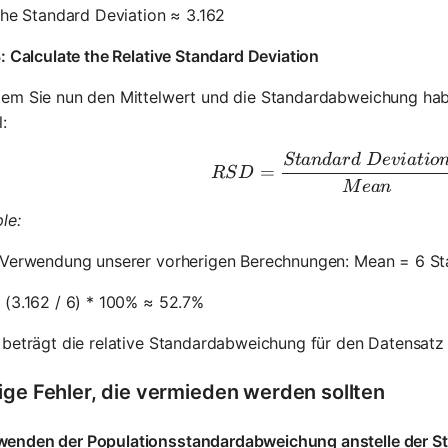
the Standard Deviation ≈ 3.162
: Calculate the Relative Standard Deviation
em Sie nun den Mittelwert und die Standardabweichung habe
:
St
an
d
a
r
d
De
v
ia
t
i
o
RSD = \f
=
RS
D
M
e
an
le:
 Verwendung unserer vorherigen Berechnungen: Mean = 6 St
 (3.162 / 6) * 100% ≈ 52.7%
beträgt die relative Standardabweichung für den Datensatz 2
ige Fehler, die vermieden werden sollten
wenden der Populationsstandardabweichung anstelle der 