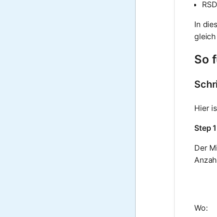
RSD 
In die
gleich
So 
Schr
Hier i
Step 1
Der Mi
Anzahl
Wo: