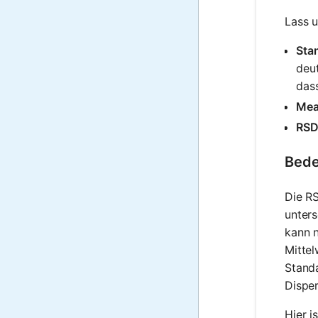
Lass u
Sta
deut
dass
Mea
RSD
Bede
Die RS
unters
kann n
Mittel
Standa
Disper
Hier i