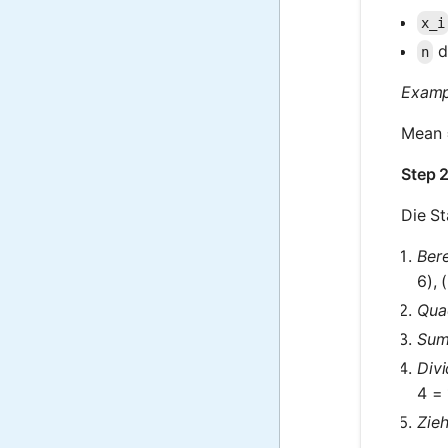
x_i
d
n
Examp
Mean =
Step 2
Die St
Ber
6), 
Quad
Summ
Divi
4 =
Zieh