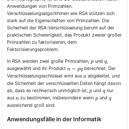
Anwendungen von Primzahlen.
Verschlüsselungsalgorithmen wie RSA stützen sich
stark auf die Eigenschaften von Primzahlen. Die
Sicherheit der RSA-Verschlüsselung beruht auf der
praktischen Schwierigkeit, das Produkt zweier großer
Primzahlen zu faktorisieren, dem
Faktorisierungsproblem.
p
q
In RSA werden zwei große Primzahlen,
und
,
p
q
n = pq
=
ausgewählt und ihr Produkt
berechnet. Der
n
pq
n
Verschlüsselungsschlüssel wird aus
abgeleitet, und
n
die Sicherheit der verschlüsselten Daten hängt davon
p
q
ab, dass es rechnerisch unmöglich ist,
und
nur
p
q
n
p
q
aus
zu bestimmen, insbesondere wenn
und
n
p
q
ausreichend groß sind.
Anwendungsfälle in der Informatik