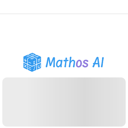
Mathe-Löser
KI-Tutor
PDF Hausaufgaben-Helfer
Lernwerkzeuge