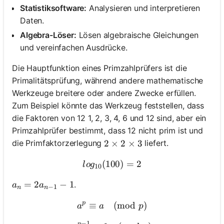
Statistiksoftware:
Analysieren und interpretieren
Daten.
Algebra-Löser:
Lösen algebraische Gleichungen
und vereinfachen Ausdrücke.
Die Hauptfunktion eines Primzahlprüfers ist die
Primalitätsprüfung, während andere mathematische
Werkzeuge breitere oder andere Zwecke erfüllen.
Zum Beispiel könnte das Werkzeug feststellen, dass
die Faktoren von 12 1, 2, 3, 4, 6 und 12 sind, aber ein
Primzahlprüfer bestimmt, dass 12 nicht prim ist und
die Primfaktorzerlegung
liefert.
2 \times 2 \times 3
2
×
2
×
3
(
100
log_{10}(100) = 2
)
=
2
l
o
g
10
a_n = 2a_{n-1} - 1
=
2
−
1
.
a
a
−
1
n
n
p
≡
a^p \equiv a \pmod{p}
(
mod
)
a
a
p
−
1
p