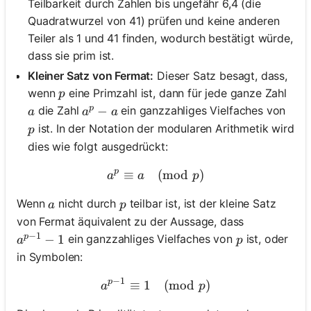
Teilbarkeit durch Zahlen bis ungefähr 6,4 (die
Quadratwurzel von 41) prüfen und keine anderen
Teiler als 1 und 41 finden, wodurch bestätigt würde,
dass sie prim ist.
Kleiner Satz von Fermat:
Dieser Satz besagt, dass,
p
wenn
eine Primzahl ist, dann für jede ganze Zahl
p
p
a
a^p - a
−
die Zahl
ein ganzzahliges Vielfaches von
a
a
a
p
ist. In der Notation der modularen Arithmetik wird
p
dies wie folgt ausgedrückt:
p
≡
a^p \equiv a \pmod{p}
(
mod
)
a
a
p
a
p
Wenn
nicht durch
teilbar ist, ist der kleine Satz
a
p
von Fermat äquivalent zu der Aussage, dass
−
1
p
a^{p-1} - 1
−
1
p
ein ganzzahliges Vielfaches von
ist, oder
a
p
in Symbolen:
−
1
p
≡
1
a^{p-1} \equiv 1 \pmod{p
(
mod
)
a
p