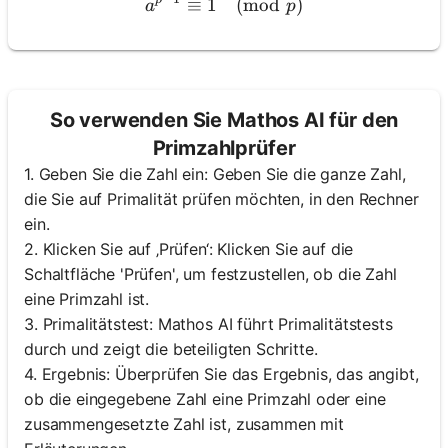
≡
1
a^{p-1} \equiv 1 \pmod{p
(
mod
)
a
p
So verwenden Sie Mathos AI für den
Primzahlprüfer
1. Geben Sie die Zahl ein: Geben Sie die ganze Zahl,
die Sie auf Primalität prüfen möchten, in den Rechner
ein.
2. Klicken Sie auf ‚Prüfen‘: Klicken Sie auf die
Schaltfläche 'Prüfen', um festzustellen, ob die Zahl
eine Primzahl ist.
3. Primalitätstest: Mathos AI führt Primalitätstests
durch und zeigt die beteiligten Schritte.
4. Ergebnis: Überprüfen Sie das Ergebnis, das angibt,
ob die eingegebene Zahl eine Primzahl oder eine
zusammengesetzte Zahl ist, zusammen mit