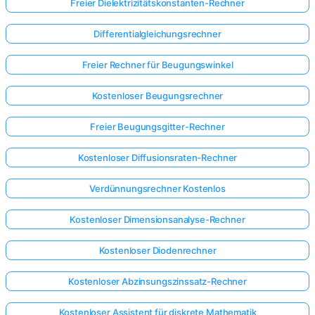
Freier Dielektrizitätskonstanten-Rechner
Differentialgleichungsrechner
Freier Rechner für Beugungswinkel
Kostenloser Beugungsrechner
Freier Beugungsgitter-Rechner
Kostenloser Diffusionsraten-Rechner
Verdünnungsrechner Kostenlos
Kostenloser Dimensionsanalyse-Rechner
Kostenloser Diodenrechner
Hier
Kostenloser Abzinsungszinssatz-Rechner
anmelden!
ützt:
Kostenloser Assistent für diskrete Mathematik