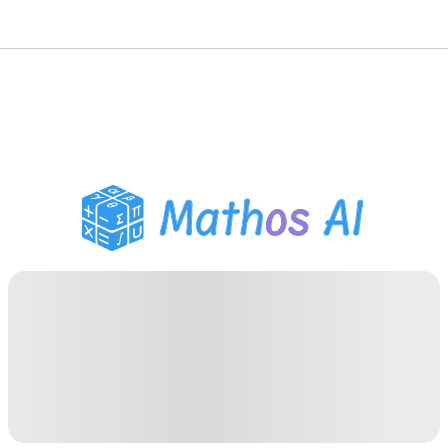
Mathe-Löser
KI-Tutor
PDF Hausaufgaben-Helfer
Lernwerkzeuge