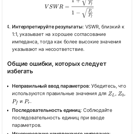
1
+
P
f
=
V
S
W
R
P
1
−
r
P
f
Интерпретируйте результаты
: VSWR, близкий к
1:1, указывает на хорошее согласование
импеданса, тогда как более высокие значения
указывают на несоответствие.
Общие ошибки, которых следует
избегать
Неправильный ввод параметров
: Убедитесь, что
Z_L
Z_0
используются правильные значения для
,
,
Z
Z
0
L
P_f
P_r
и
.
P
P
f
r
Последовательность единиц
: Соблюдайте
последовательность единиц при вводе
параметров.
Игнорирование комплексного импеданса
: