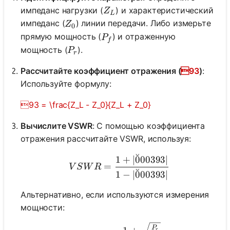
Z_L
импеданс нагрузки (
) и характеристический
Z
L
Z_0
импеданс (
) линии передачи. Либо измерьте
Z
0
P_f
прямую мощность (
) и отраженную
P
f
P_r
мощность (
).
P
r
Рассчитайте коэффициент отражения (
93
)
:
Используйте формулу:
93 = \frac{Z_L - Z_0}{Z_L + Z_0}
Вычислите VSWR
: С помощью коэффициента
отражения рассчитайте VSWR, используя:
˘
VSWR = \frac{1 + |\u000
1
+
∣
0
00393∣
=
V
S
W
R
˘
1
−
∣
0
00393∣
Альтернативно, если используются измерения
мощности:
VSWR = \frac{1 + \sqrt{
P
r