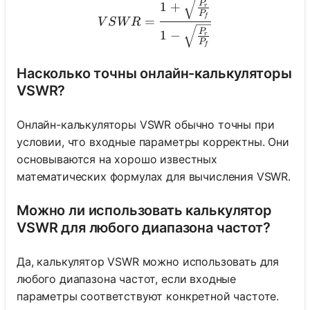
VSWR = \frac{1 + \sqrt{\
P
1
+
r
P
f
=
V
S
W
R
P
1
−
r
P
f
Насколько точны онлайн-калькуляторы
VSWR?
Онлайн-калькуляторы VSWR обычно точны при
условии, что входные параметры корректны. Они
основываются на хорошо известных
математических формулах для вычисления VSWR.
Можно ли использовать калькулятор
VSWR для любого диапазона частот?
Да, калькулятор VSWR можно использовать для
любого диапазона частот, если входные
параметры соответствуют конкретной частоте.