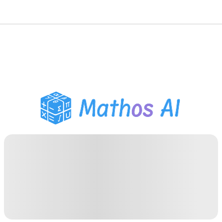
Решатель по математике
AI-тьютор
Помощник по домашним
заданиям PDF
Инструменты для
учебы