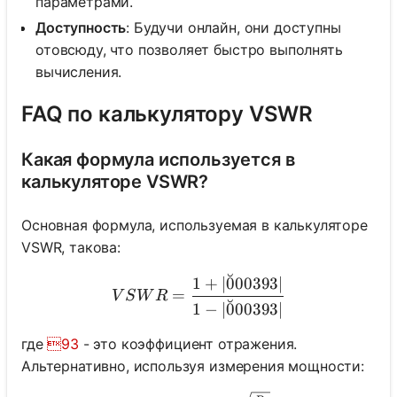
параметрами.
Доступность
: Будучи онлайн, они доступны
отовсюду, что позволяет быстро выполнять
вычисления.
FAQ по калькулятору VSWR
Какая формула используется в
калькуляторе VSWR?
Основная формула, используемая в калькуляторе
VSWR, такова:
˘
VSWR = \frac{1 + |\u0003
1
+
∣
0
00393∣
=
V
S
W
R
˘
1
−
∣
0
00393∣
где
93
- это коэффициент отражения.
Альтернативно, используя измерения мощности: