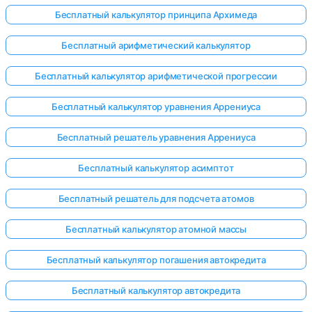
Бесплатный калькулятор принципа Архимеда
Бесплатный арифметический калькулятор
ока нет
Бесплатный калькулятор арифметической прогрессии
опросов
Задайте
Бесплатный калькулятор уравнения Аррениуса
свой
первый
Бесплатный решатель уравнения Аррениуса
вопрос
Бесплатный калькулятор асимптот
Бесплатный решатель для подсчета атомов
Бесплатный калькулятор атомной массы
Бесплатный калькулятор погашения автокредита
Бесплатный калькулятор автокредита