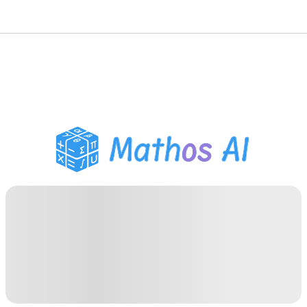
Решатель по математике
AI-тьютор
Помощник по домашним
заданиям PDF
Инструменты для
учебы