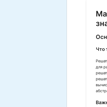
Ma
зн
Осн
Что 
Решат
для р
решат
решат
вычис
абстр
Важн