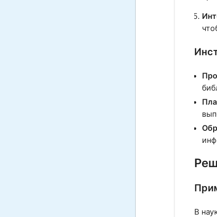
Инт
что
Инст
Про
биб
Пла
вып
Обр
инф
Реш
Прим
В нау