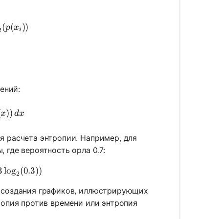
 \sum p(x_i) \log_2(p(x_i))
(
(
))
p
x
2
i
ln(\Omega)
ений:
 \int f(x) \ln(f(x)) \, dx
(
))
x
d
x
я расчета энтропии. Например, для
 где вероятность орла 0.7:
(0.7 \log_2(0.7) + 0.3 \log_2(0.3))
3
lo
g
(
0.3
))
2
я создания графиков, иллюстрирующих
ропия против времени или энтропия