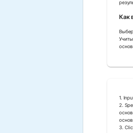
резул
Как 
Выбер
Учиты
основ
1. In
2. Sp
основ
основ
3. Cl