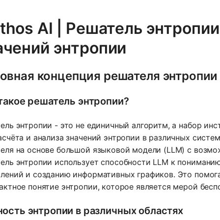
thos AI | Решатель энтропии
ачений энтропии
овная концепция решателя энтропии
такое решатель энтропии?
ель энтропии - это не единичный алгоритм, а набор ин
асчёта и анализа значений энтропии в различных систем
еля на основе большой языковой модели (LLM) с возмо
ель энтропии использует способности LLM к понимани
лений и созданию информативных графиков. Это помога
актное понятие энтропии, которое является мерой бесп
ость энтропии в различных областях