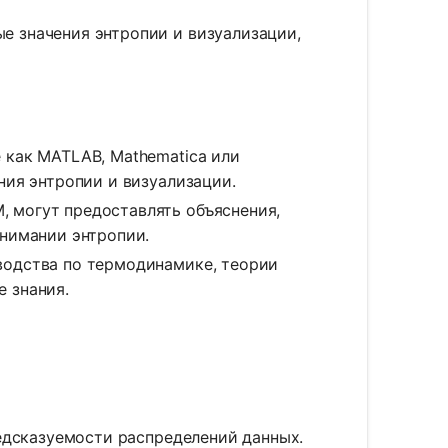
е значения энтропии и визуализации,
е как MATLAB, Mathematica или
ния энтропии и визуализации.
, могут предоставлять объяснения,
онимании энтропии.
оводства по термодинамике, теории
 знания.
едсказуемости распределений данных.