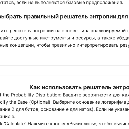
ьтатов, если не выполняются базовые предположения.
выбрать правильный решатель энтропии для
ите решатель энтропии на основе типа анализируемой 
вайте доступные инструменты и ресурсы, а также убед
ные концепции, чтобы правильно интерпретировать резу
Как использовать решатель энтро
put the Probability Distribution: Введите вероятности для
ecify the Base (Optional): Выберите основание логарифма
ание 2 для битов, основание e для натов). Если не указ
ание e.
ick ‘Calculate’: Нажмите кнопку «Вычислить», чтобы вычи