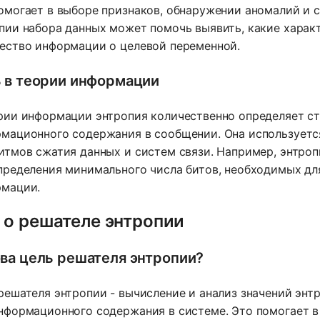
омогает в выборе признаков, обнаружении аномалий и 
пии набора данных может помочь выявить, какие хара
ество информации о целевой переменной.
 в теории информации
рии информации энтропия количественно определяет ст
мационного содержания в сообщении. Она используетс
итмов сжатия данных и систем связи. Например, энтро
пределения минимального числа битов, необходимых дл
мации.
 о решателе энтропии
ва цель решателя энтропии?
решателя энтропии - вычисление и анализ значений энт
нформационного содержания в системе. Это помогает в