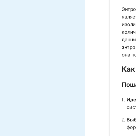
Энтро
являе
изоли
колич
данны
энтро
она п
Как
Поша
Иде
сис
Выб
фор