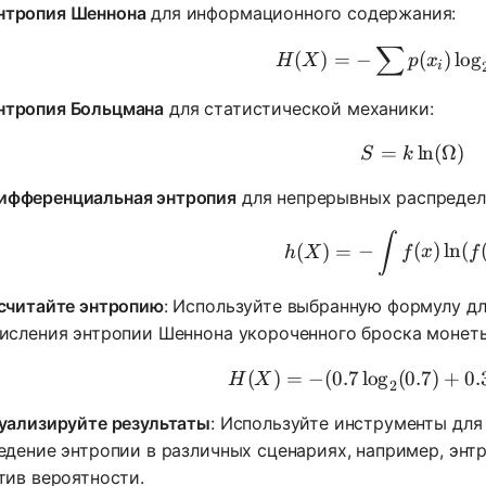
нтропия Шеннона
для информационного содержания:
∑
H(X) = -
(
)
=
−
(
)
lo
g
H
X
p
x
i
нтропия Больцмана
для статистической механики:
=
S = k \
ln
(
Ω
)
S
k
ифференциальная энтропия
для непрерывных распредел
h(X) = -
∫
(
)
=
−
(
)
ln
(
h
X
f
x
f
считайте энтропию
: Используйте выбранную формулу дл
исления энтропии Шеннона укороченного броска монеты,
(
)
=
−
(
0.7
lo
g
(
H(X) = - 
0.7
)
+
0.
H
X
2
уализируйте результаты
: Используйте инструменты дл
едение энтропии в различных сценариях, например, энт
тив вероятности.