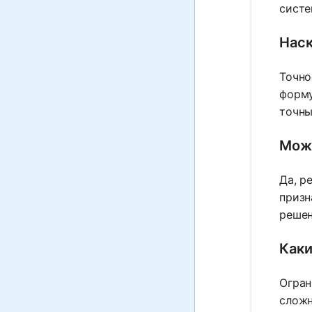
систе
Наск
Точно
форму
точны
Можн
Да, р
призн
решен
Каки
Огран
сложн