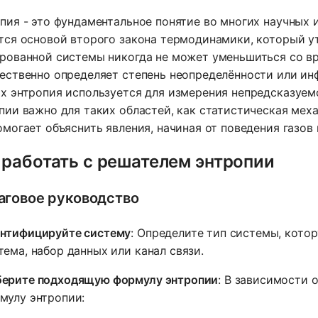
пия - это фундаментальное понятие во многих научных 
тся основой второго закона термодинамики, который ут
рованной системы никогда не может уменьшиться со в
ественно определяет степень неопределённости или ин
х энтропия используется для измерения непредсказуе
пии важно для таких областей, как статистическая меха
омогает объяснить явления, начиная от поведения газов
 работать с решателем энтропии
говое руководство
нтифицируйте систему
: Определите тип системы, кото
тема, набор данных или канал связи.
ерите подходящую формулу энтропии
: В зависимости
мулу энтропии: