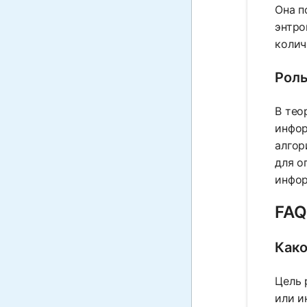
Она п
энтро
колич
Роль
В тео
инфор
алгор
для о
инфор
FAQ
Како
Цель 
или и