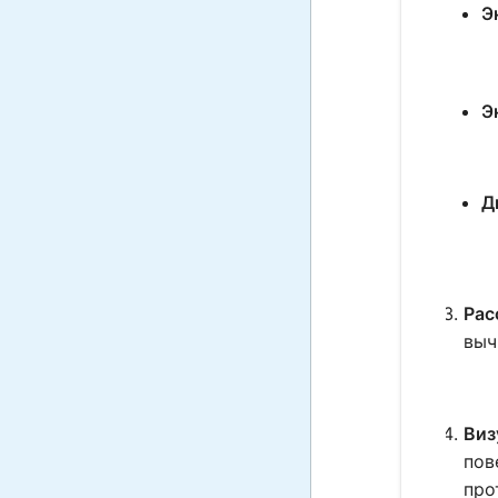
Э
Э
Д
Рас
выч
Виз
пов
про