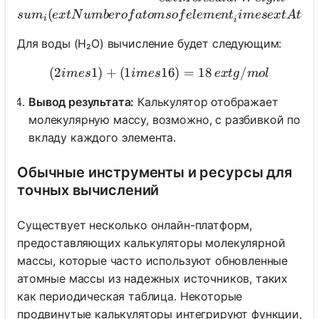
(
s
u
m
e
x
t
N
u
mb
ero
f
a
t
o
m
so
f
e
l
e
m
e
n
t
im
ese
x
t
A
t
o
m
i
i
Для воды (H₂O) вычисление будет следующим:
(
2
1
)
+
(
1
(2 imes 1) + (1 imes 16) = 
16
)
=
18
/
im
es
im
es
e
x
t
g
m
o
l
Вывод результата:
Калькулятор отображает
молекулярную массу, возможно, с разбивкой по
вкладу каждого элемента.
Обычные инструменты и ресурсы для
точных вычислений
Существует несколько онлайн-платформ,
предоставляющих калькуляторы молекулярной
массы, которые часто используют обновленные
атомные массы из надежных источников, таких
как периодическая таблица. Некоторые
продвинутые калькуляторы интегрируют функции,