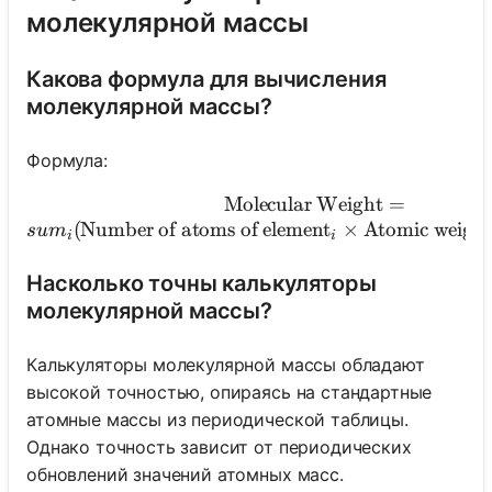
молекулярной массы
Какова формула для вычисления
молекулярной массы?
Формула:
Molecular Weight
\text{Molecular We
=
(
Number of atoms of element
×
Atomic weight
s
u
m
i
i
Насколько точны калькуляторы
молекулярной массы?
Калькуляторы молекулярной массы обладают
высокой точностью, опираясь на стандартные
атомные массы из периодической таблицы.
Однако точность зависит от периодических
обновлений значений атомных масс.