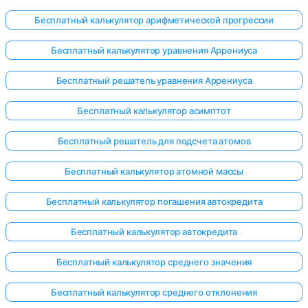
Бесплатный калькулятор арифметической прогрессии
Бесплатный калькулятор уравнения Аррениуса
ока нет
Бесплатный решатель уравнения Аррениуса
опросов
Задайте
Бесплатный калькулятор асимптот
свой
первый
Бесплатный решатель для подсчета атомов
вопрос
Бесплатный калькулятор атомной массы
Бесплатный калькулятор погашения автокредита
Бесплатный калькулятор автокредита
Бесплатный калькулятор среднего значения
Бесплатный калькулятор среднего отклонения