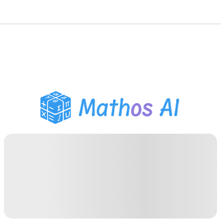
Решатель по математике
AI-тьютор
Помощник по домашним
заданиям PDF
Инструменты для
учебы