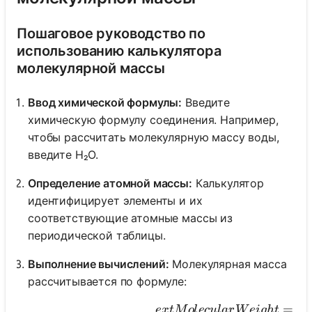
Пошаговое руководство по
использованию калькулятора
молекулярной массы
Ввод химической формулы:
Введите
химическую формулу соединения. Например,
чтобы рассчитать молекулярную массу воды,
введите H₂O.
Определение атомной массы:
Калькулятор
идентифицирует элементы и их
соответствующие атомные массы из
периодической таблицы.
Выполнение вычислений:
Молекулярная масса
рассчитывается по формуле:
ext{Molecular 
=
e
x
t
M
o
l
ec
u
l
a
r
W
e
i
g
h
t