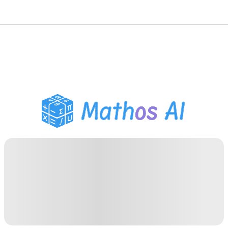
Решатель по математике
AI-тьютор
Помощник по домашним
заданиям PDF
Инструменты для
учебы