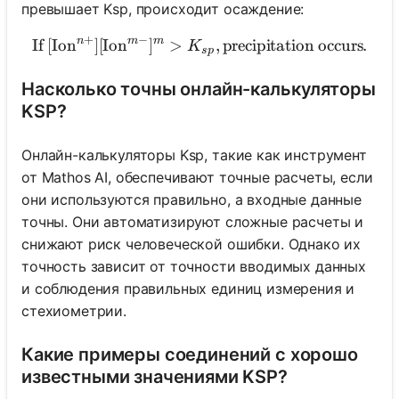
превышает Ksp, происходит осаждение:
+
−
n
m
m
If
[
Ion
]
[
Ion
]
>
\text{If } [\text{Ion}^{n+
,
precipitation occurs.
K
s
p
Насколько точны онлайн-калькуляторы
KSP?
Онлайн-калькуляторы Ksp, такие как инструмент
от Mathos AI, обеспечивают точные расчеты, если
они используются правильно, а входные данные
точны. Они автоматизируют сложные расчеты и
снижают риск человеческой ошибки. Однако их
точность зависит от точности вводимых данных
и соблюдения правильных единиц измерения и
стехиометрии.
Какие примеры соединений с хорошо
известными значениями KSP?