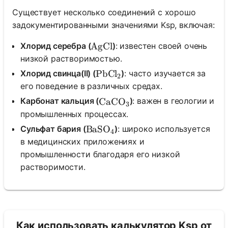
Существует несколько соединений с хорошо
задокументированными значениями Ksp, включая:
Хлорид серебра (
)
: известен своей очень
\text{AgCl}
AgCl
низкой растворимостью.
Хлорид свинца(II) (
)
: часто изучается за
\text{PbCl}_2
PbCl
2
его поведение в различных средах.
Карбонат кальция (
)
: важен в геологии и
\text{CaCO}_3
CaCO
3
промышленных процессах.
Сульфат бария (
)
: широко используется
\text{BaSO}_4
BaSO
4
в медицинских приложениях и
промышленности благодаря его низкой
растворимости.
Как использовать калькулятор Ksp от