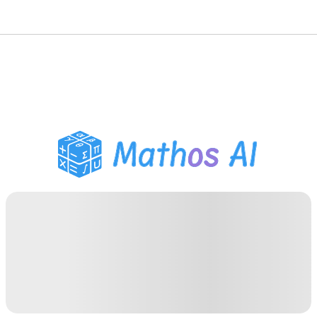
Решатель по математике
AI-тьютор
Помощник по домашним
заданиям PDF
Инструменты для
учебы