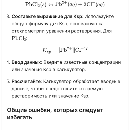
2
+
−
\text{PbCl}_2(s) \leftrig
PbCl
(
)
↔
Pb
(
)
+
2
Cl
(
)
s
a
q
a
q
2
Составьте выражение для Ksp
: Используйте
общую формулу для Ksp, основанную на
стехиометрии уравнения растворения. Для
:
\text{PbCl}_2
PbCl
2
2
+
−
2
K_{sp} = [\text{Pb}^{2+}
=
[
Pb
]
[
Cl
]
K
s
p
Ввод данных
: Введите известные концентрации
или значения Ksp в калькулятор.
Рассчитайте
: Калькулятор обработает вводные
данные, чтобы предоставить желаемую
растворимость или значение Ksp.
Общие ошибки, которых следует
избегать