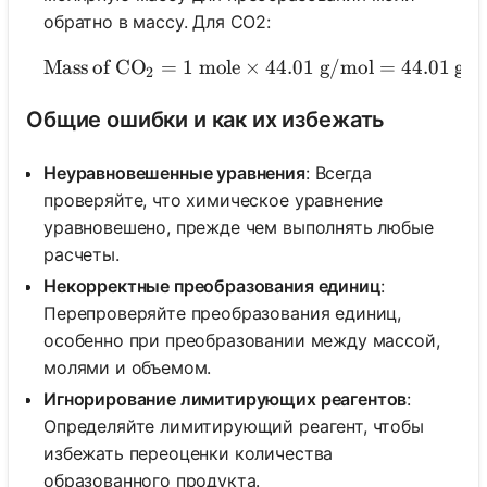
обратно в массу. Для CO2:
Mass of CO
=
1
mole
×
44.01
\text{Mass of CO}_2 = 
g/mol
=
44.01
gra
2
Общие ошибки и как их избежать
Неуравновешенные уравнения
: Всегда
проверяйте, что химическое уравнение
уравновешено, прежде чем выполнять любые
расчеты.
Некорректные преобразования единиц
:
Перепроверяйте преобразования единиц,
особенно при преобразовании между массой,
молями и объемом.
Игнорирование лимитирующих реагентов
:
Определяйте лимитирующий реагент, чтобы
избежать переоценки количества
образованного продукта.