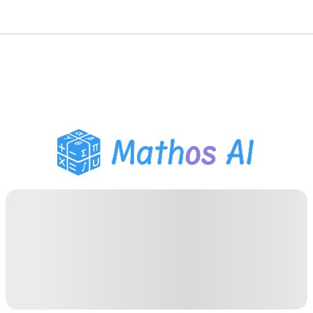
Решатель по математике
AI-тьютор
Помощник по домашним
заданиям PDF
Инструменты для
учебы