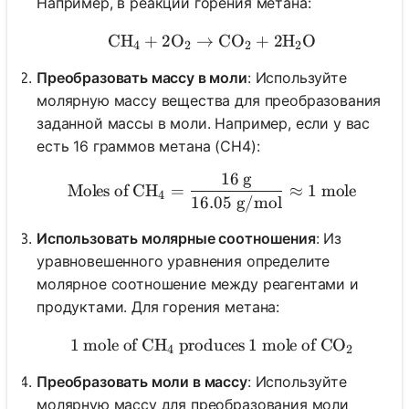
Например, в реакции горения метана:
CH
+
2
O
→
\text{CH}_4 + 2\text{O}
CO
+
2
H
O
4
2
2
2
Преобразовать массу в моли
: Используйте
молярную массу вещества для преобразования
заданной массы в моли. Например, если у вас
есть 16 граммов метана (CH4):
16
g
\text{Moles of CH}_4 = \
Moles of CH
=
≈
1
mole
4
16.05
g/mol
Использовать молярные соотношения
: Из
уравновешенного уравнения определите
молярное соотношение между реагентами и
продуктами. Для горения метана:
1
mole of CH
produces
1 \text{ mole of CH}_4 \t
1
mole of CO
4
2
Преобразовать моли в массу
: Используйте
молярную массу для преобразования моли