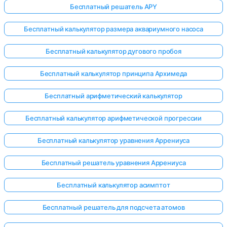
Бесплатный решатель APY
Бесплатный калькулятор размера аквариумного насоса
ока нет
Бесплатный калькулятор дугового пробоя
опросов
Бесплатный калькулятор принципа Архимеда
Задайте
свой
Бесплатный арифметический калькулятор
первый
вопрос
Бесплатный калькулятор арифметической прогрессии
Бесплатный калькулятор уравнения Аррениуса
Бесплатный решатель уравнения Аррениуса
Бесплатный калькулятор асимптот
Бесплатный решатель для подсчета атомов