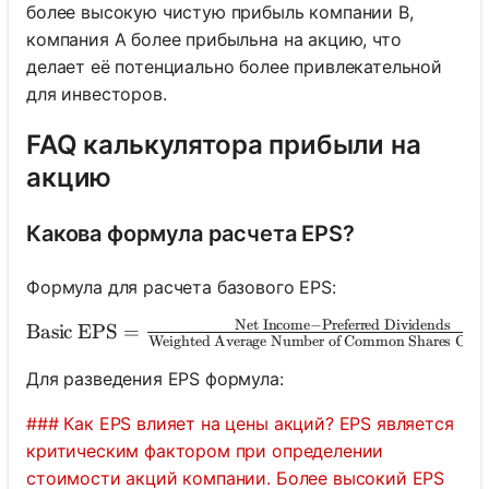
более высокую чистую прибыль компании B,
компания A более прибыльна на акцию, что
делает её потенциально более привлекательной
для инвесторов.
FAQ калькулятора прибыли на
акцию
Какова формула расчета EPS?
Формула для расчета базового EPS:
Net Income
−
Preferred Dividends
\text{Basic EPS} = \frac{\text{Net Income} - \t
Basic EPS
=
Weighted Average Number of Common Shares Outs
Для разведения EPS формула:
### Как EPS влияет на цены акций? EPS является
критическим фактором при определении
стоимости акций компании. Более высокий EPS