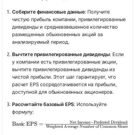
Соберите финансовые данные
: Получите
чистую прибыль компании, привилегированные
дивиденды и средневзвешенное количество
размещенных обыкновенных акций за
анализируемый период.
Вычтите привилегированные дивиденды
: Если
у компании есть привилегированные акции,
вычтите привилегированные дивиденды из
чистой прибыли. Этот шаг гарантирует, что
расчет EPS сосредотачивается на прибыли,
доступной для обыкновенных акционеров.
Рассчитайте базовый EPS
: Используйте
формулу:
Net Income
−
Preferred Dividends
\text{Basic EPS} = \frac{\text{Net Income} - 
Basic EPS
=
Weighted Average Number of Common Shares Ou