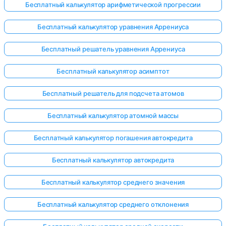
Бесплатный калькулятор арифметической прогрессии
Бесплатный калькулятор уравнения Аррениуса
ока нет
Бесплатный решатель уравнения Аррениуса
опросов
Бесплатный калькулятор асимптот
Задайте
свой
Бесплатный решатель для подсчета атомов
первый
вопрос
Бесплатный калькулятор атомной массы
Бесплатный калькулятор погашения автокредита
Бесплатный калькулятор автокредита
Бесплатный калькулятор среднего значения
Бесплатный калькулятор среднего отклонения