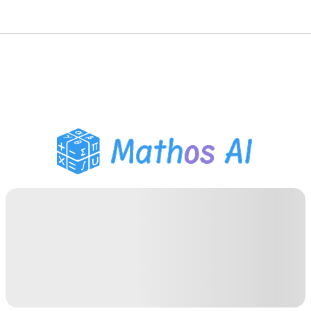
Решатель по математике
AI-тьютор
Помощник по домашним
заданиям PDF
Инструменты для
учебы