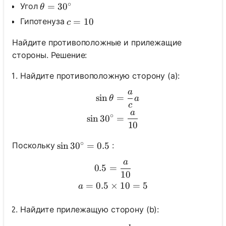
∘
\theta=30^{\circ}
=
3
0
Угол
θ
c=10
=
10
Гипотенуза
c
Найдите противоположные и прилежащие
стороны. Решение:
Найдите противоположную сторону (a):
a
\begin{aligned} \sin \the
sin
=
θ
a
c
a
∘
sin
3
0
=
10
∘
Поскольку
:
\sin 30^{\circ}=0.5
sin
3
0
=
0.5
a
\begin{gathered} 0.5=\fra
0.5
=
10
=
0.5
×
10
=
5
a
Найдите прилежащую сторону (b):