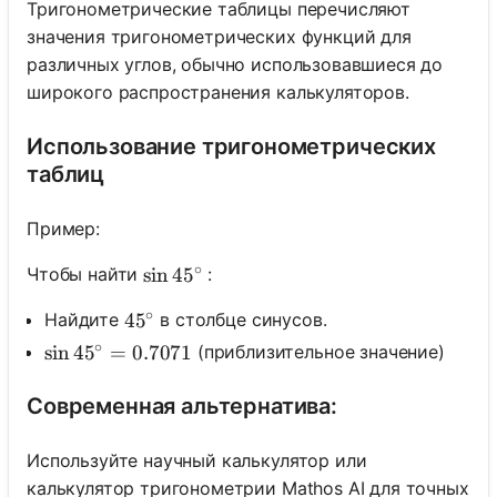
Тригонометрические таблицы перечисляют
значения тригонометрических функций для
различных углов, обычно использовавшиеся до
широкого распространения калькуляторов.
Использование тригонометрических
таблиц
Пример:
∘
Чтобы найти
:
\sin 45^{\circ}
sin
4
5
∘
Найдите
в столбце синусов.
45^{\circ}
4
5
∘
(приблизительное значение)
\sin 45^{\circ}=0.7071
sin
4
5
=
0.7071
Современная альтернатива:
Используйте научный калькулятор или
калькулятор тригонометрии Mathos AI для точных