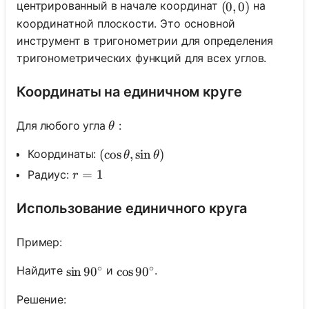
центрированный в начале координат
на
(0,0)
(
0
,
0
)
координатной плоскости. Это основной
инструмент в тригонометрии для определения
тригонометрических функций для всех углов.
Координаты на единичном круге
\theta
Для любого угла
:
θ
(\cos \theta, \sin \theta)
(
cos
,
sin
)
Координаты:
θ
θ
r=1
=
1
Радиус:
r
Использование единичного круга
Пример:
∘
∘
Найдите
и
.
\sin 90^{\circ}
sin
9
0
\cos 90^{\circ}
cos
9
0
Решение: