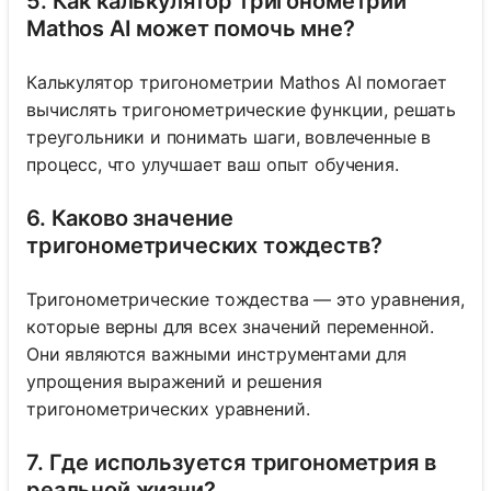
5. Как калькулятор тригонометрии
Mathos AI может помочь мне?
Калькулятор тригонометрии Mathos AI помогает
вычислять тригонометрические функции, решать
треугольники и понимать шаги, вовлеченные в
процесс, что улучшает ваш опыт обучения.
6. Каково значение
тригонометрических тождеств?
Тригонометрические тождества — это уравнения,
которые верны для всех значений переменной.
Они являются важными инструментами для
упрощения выражений и решения
тригонометрических уравнений.
Войдите
здесь!
7. Где используется тригонометрия в
ржка:
реальной жизни?