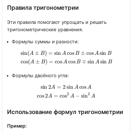
Правила тригонометрии
Эти правила помогают упрощать и решать
тригонометрические уравнения.
Формулы суммы и разности:
sin
(
±
)
=
sin
cos
±
cos
sin
\begin{aligned} & \sin (A
A
B
A
B
A
B
cos
(
±
)
=
cos
cos
∓
sin
sin
A
B
A
B
A
B
Формулы двойного угла:
sin
2
=
2
sin
cos
\begin{gathered} \sin 2 A
A
A
A
2
2
cos
2
=
cos
−
sin
A
A
A
Использование формул тригонометрии
Пример: