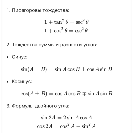
Пифагоровы тождества:
2
2
1
+
tan
=
sec
\begin{aligned} & 1+\tan 
θ
θ
2
2
1
+
cot
=
csc
θ
θ
Тождества суммы и разности углов:
Синус:
sin
(
±
)
=
sin
\sin (A \pm B)=\sin A \co
cos
±
cos
sin
A
B
A
B
A
B
Косинус:
cos
(
±
)
=
cos
\cos (A \pm B)=\cos A \co
cos
∓
sin
sin
A
B
A
B
A
B
Формулы двойного угла:
sin
2
=
2
sin
cos
\begin{gathered} \sin 2 A
A
A
A
2
2
cos
2
=
cos
−
sin
A
A
A