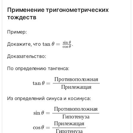
Применение тригонометрических
тождеств
Пример:
s
i
n
θ
\tan \theta=\frac{\sin \theta}{\cos
tan
=
Докажите, что
.
θ
c
o
s
θ
Доказательство:
По определению тангенса:
Противоположная
\tan \theta=\frac{\text {
tan
=
θ
Прилежащая
Из определений синуса и косинуса:
Противоположная
\begin{aligned} \sin \the
sin
=
θ
Гипотенуза
Прилежащая
cos
=
θ
Гипотенуза