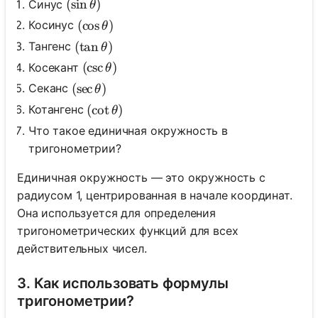
(\sin \theta)
(
sin
)
Синус
θ
(\cos \theta)
(
cos
)
Косинус
θ
(\tan \theta)
(
tan
)
Тангенс
θ
(\csc \theta)
(
csc
)
Косекант
θ
(\sec \theta)
(
sec
)
Секанс
θ
(\cot \theta)
(
cot
)
Котангенс
θ
Что такое единичная окружность в
тригонометрии?
Единичная окружность — это окружность с
радиусом 1, центрированная в начале координат.
Она используется для определения
тригонометрических функций для всех
действительных чисел.
3. Как использовать формулы
тригонометрии?