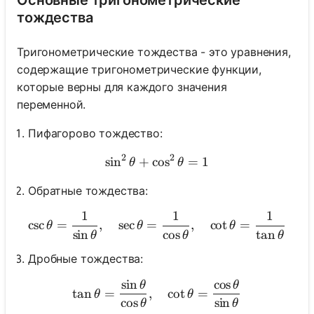
тождества
Тригонометрические тождества - это уравнения,
содержащие тригонометрические функции,
которые верны для каждого значения
переменной.
Пифагорово тождество:
2
2
sin
+
cos
\sin ^2 \theta+\cos ^2 \t
=
1
θ
θ
Обратные тождества:
1
1
1
\csc \theta=\frac{1}{\sin 
csc
=
,
sec
=
,
cot
=
θ
θ
θ
sin
cos
tan
θ
θ
θ
Дробные тождества:
sin
cos
θ
θ
\tan \theta=\frac{\sin \th
tan
=
,
cot
=
θ
θ
cos
sin
θ
θ