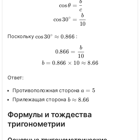
b
\begin{aligned} \cos \the
cos
=
θ
c
b
∘
cos
3
0
=
10
∘
Поскольку
:
\cos 30^{\circ} \approx 0.866
cos
3
0
≈
0.866
b
\begin{gathered} 0.866=\f
0.866
=
10
=
0.866
×
10
≈
8.66
b
Ответ:
a=5
=
5
Противоположная сторона
a
b \approx 8.66
≈
8.66
Прилежащая сторона
b
Формулы и тождества
тригонометрии
Основные тригонометрические