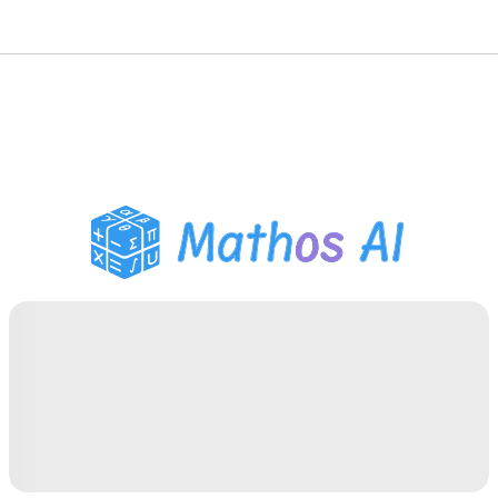
Решатель по математике
AI-тьютор
Помощник по домашним
заданиям PDF
Инструменты для
учебы