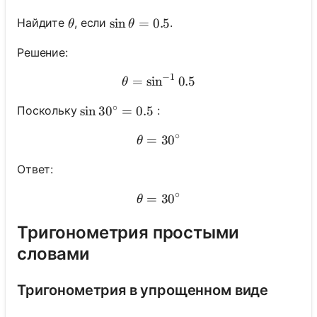
\theta
\sin \theta=0.5
sin
=
0.5
Найдите
, если
.
θ
θ
Решение:
−
1
=
sin
\theta=\sin^{-1} 0.5
0.5
θ
∘
Поскольку
:
\sin 30^{\circ}=0.5
sin
3
0
=
0.5
∘
=
\theta=30^{\circ}
3
0
θ
Ответ:
∘
=
\theta=30^{\circ}
3
0
θ
Тригонометрия простыми
словами
Тригонометрия в упрощенном виде