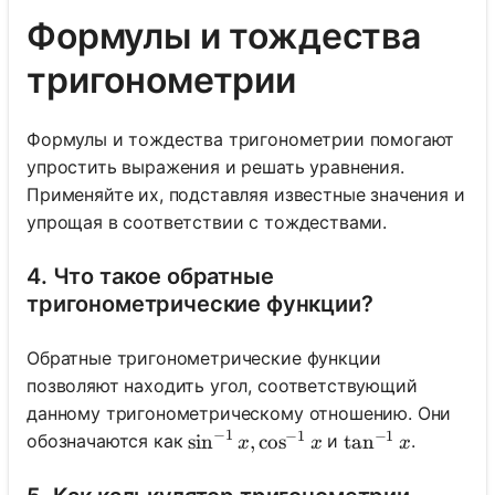
Формулы и тождества
тригонометрии
Формулы и тождества тригонометрии помогают
упростить выражения и решать уравнения.
Применяйте их, подставляя известные значения и
упрощая в соответствии с тождествами.
4. Что такое обратные
тригонометрические функции?
Обратные тригонометрические функции
позволяют находить угол, соответствующий
данному тригонометрическому отношению. Они
−
1
−
1
−
1
\sin ^{-1} x, \cos ^{-1} x
sin
,
cos
\tan ^{-1} x
tan
обозначаются как
и
.
x
x
x