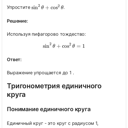
2
2
\sin ^2 \theta+\cos ^2 \theta
sin
+
cos
Упростите
.
θ
θ
Решение:
Используя пифагорово тождество:
2
2
sin
+
cos
\sin ^2 \theta+\cos ^2 \t
=
1
θ
θ
Ответ:
Выражение упрощается до 1 .
Тригонометрия единичного
круга
Понимание единичного круга
Единичный круг - это круг с радиусом 1,