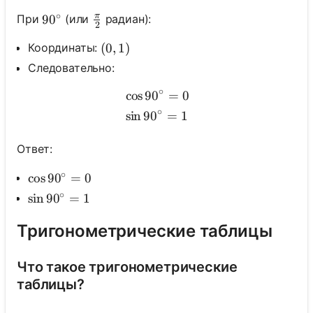
∘
π
\frac{\pi}{2}
При
(или
радиан):
90^{\circ}
9
0
2
Координаты:
(0,1)
(
0
,
1
)
ока нет
Следовательно:
опросов
∘
cos
9
0
=
0
\begin{aligned} & \cos 90
Задайте
∘
sin
9
0
=
1
свой
первый
Ответ:
вопрос
∘
\cos 90^{\circ}=0
cos
9
0
=
0
∘
\sin 90^{\circ}=1
sin
9
0
=
1
Тригонометрические таблицы
Что такое тригонометрические
таблицы?