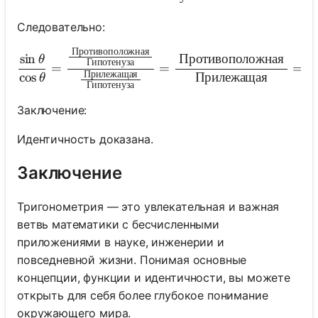
Следовательно:
Противоположная
\frac{\sin \theta}{\co
sin
Противоположная
θ
Гипотенуза
=
=
=
t
Прилежащая
cos
Прилежащая
θ
Гипотенуза
Заключение:
Идентичность доказана.
Заключение
Тригонометрия — это увлекательная и важная
ветвь математики с бесчисленными
приложениями в науке, инженерии и
повседневной жизни. Понимая основные
концепции, функции и идентичности, вы можете
открыть для себя более глубокое понимание
окружающего мира.