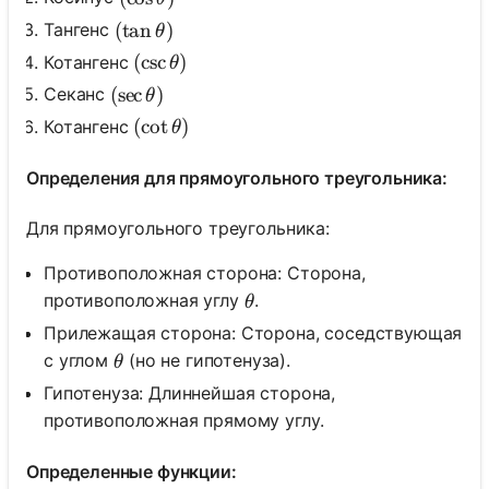
(\tan \theta)
(
tan
)
Тангенс
θ
(\csc \theta)
(
csc
)
Котангенс
θ
(\sec \theta)
(
sec
)
Секанс
θ
(\cot \theta)
(
cot
)
Котангенс
θ
Определения для прямоугольного треугольника:
Для прямоугольного треугольника:
Противоположная сторона: Сторона,
\theta
противоположная углу
.
θ
Прилежащая сторона: Сторона, соседствующая
\theta
с углом
(но не гипотенуза).
θ
Гипотенуза: Длиннейшая сторона,
противоположная прямому углу.
Определенные функции: