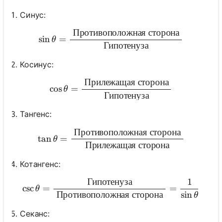
Синус:
Противоположная
сторона
\sin \theta=\frac{\text {
sin
=
θ
Гипотенуза
Косинус:
Прилежащая
сторона
\cos \theta=\frac{\text {
cos
=
θ
Гипотенуза
Тангенс:
Противоположная
сторона
\tan \theta=\frac{\text {
tan
=
θ
Прилежащая
сторона
Котангенс:
Гипотенуза
1
\csc \theta=\frac{\text {
csc
=
=
θ
Противоположная
сторона
sin
θ
Секанс: