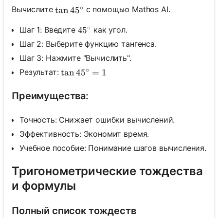
∘
Вычислите
с помощью Mathos AI.
\tan 45^{\circ}
tan
4
5
∘
Шаг 1: Введите
как угол.
45^{\circ}
4
5
Шаг 2: Выберите функцию тангенса.
Шаг 3: Нажмите "Вычислить".
∘
Результат:
\tan 45^{\circ}=1
tan
4
5
=
1
Преимущества:
Точность: Снижает ошибки вычислений.
Эффективность: Экономит время.
Учебное пособие: Понимание шагов вычисления.
Тригонометрические тождества
и формулы
Полный список тождеств