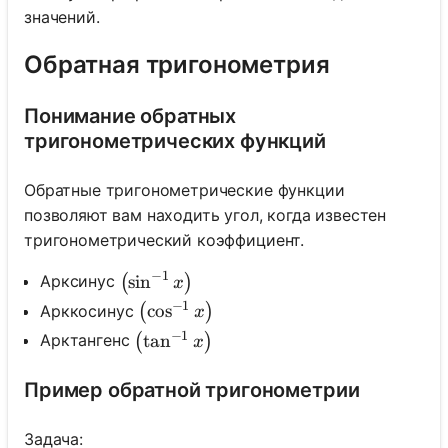
значений.
Обратная тригонометрия
Понимание обратных
тригонометрических функций
Обратные тригонометрические функции
позволяют вам находить угол, когда известен
тригонометрический коэффициент.
−
1
\left(\sin^{-1} x\right)
sin
Арксинус
(
)
x
−
1
\left(\cos^{-1} x\right)
cos
Арккосинус
(
)
x
−
1
\left(\tan^{-1} x\right)
tan
Арктангенс
(
)
x
Пример обратной тригонометрии
Задача: