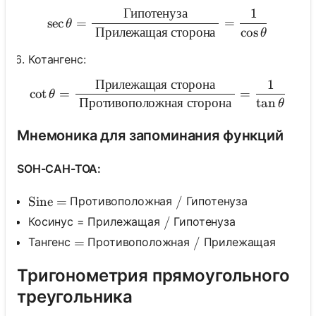
Гипотенуза
1
\sec \theta=\frac{\text {
sec
=
=
θ
Прилежащая
сторона
cos
θ
Котангенс:
Прилежащая
сторона
1
\cot \theta=\frac{\text {
cot
=
=
θ
Противоположная
сторона
tan
θ
Мнемоника для запоминания функций
SOH-CAH-TOA:
Противоположная
Гипотенуза
\operatorname{Sine}=
Sine
=
/
/
Косинус = Прилежащая
Гипотенуза
/
/
Тангенс
Противоположная
Прилежащая
=
=
/
/
Тригонометрия прямоугольного
треугольника