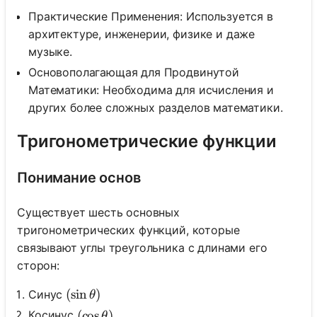
Практические Применения: Используется в
архитектуре, инженерии, физике и даже
музыке.
Основополагающая для Продвинутой
Математики: Необходима для исчисления и
других более сложных разделов математики.
Тригонометрические функции
Понимание основ
Существует шесть основных
тригонометрических функций, которые
связывают углы треугольника с длинами его
сторон:
(\sin \theta)
(
sin
)
Синус
θ
(\cos \theta)
(
cos
)
Косинус
θ