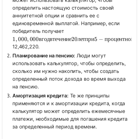
может использовать калькулятор, чтобы
определить настоящую стоимость своей
аннуитетной опции и сравнить ее с
единовременной выплатой. Например, если
победитель получает
1,000,000 в год в течение 20 лет при 5-процентно
1
,
000
,
000
вгодвтечение
20
летпри
5
−
процентнойст
12,462,220.
Планирование на пенсию:
Люди могут
использовать калькулятор, чтобы определить,
сколько им нужно накопить, чтобы создать
определенный поток дохода во время выхода
на пенсию.
Амортизация кредита:
Те же принципы
применяются и к амортизации кредита, когда
калькулятор может определить ежемесячные
платежи, необходимые для погашения кредита
за определенный период времени.