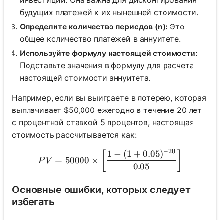
будущих платежей к их нынешней стоимости.
Определите количество периодов (n):
Это
общее количество платежей в аннуитете.
Используйте формулу настоящей стоимости:
Подставьте значения в формулу для расчета
настоящей стоимости аннуитета.
Например, если вы выиграете в лотерею, которая
выплачивает $50,000 ежегодно в течение 20 лет
с процентной ставкой 5 процентов, настоящая
стоимость рассчитывается как:
−
20
1
−
(
1
+
0.05
)
PV = 50000 \times \left[ \f
[
]
=
50000
×
P
V
0.05
Основные ошибки, которых следует
избегать