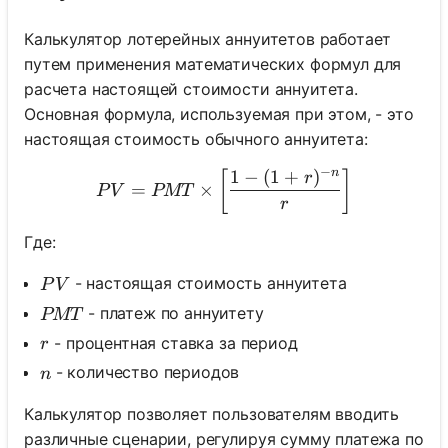
Калькулятор лотерейных аннуитетов работает
путем применения математических формул для
расчета настоящей стоимости аннуитета.
Основная формула, используемая при этом, - это
настоящая стоимость обычного аннуитета:
−
n
1
−
(
1
+
)
PV = PMT \times \left[ \fra
[
]
r
=
×
P
V
PMT
r
Где:
PV
- настоящая стоимость аннуитета
P
V
PMT
- платеж по аннуитету
PMT
r
- процентная ставка за период
r
n
- количество периодов
n
Калькулятор позволяет пользователям вводить
различные сценарии, регулируя сумму платежа по