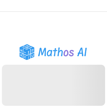
Решатель по математике
AI-тьютор
Помощник по домашним
заданиям PDF
Инструменты для
учебы