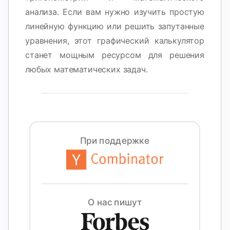
анализа. Если вам нужно изучить простую
линейную функцию или решить запутанные
уравнения, этот графический калькулятор
станет мощным ресурсом для решения
любых математических задач.
ока нет
опросов
Задайте
свой
первый
При поддержке
вопрос
О нас пишут