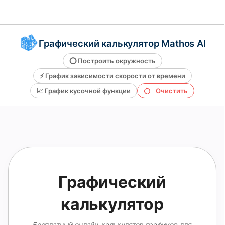
Решатель по математике
Графический калькулятор Mathos AI
⭕
Построить окружность
AI-тьютор
⚡
График зависимости скорости от времени
📈
График кусочной функции
Очистить
Помощник по домашним
заданиям PDF
Инструменты для
учебы
Графический
калькулятор
Бесплатный онлайн-калькулятор графиков для