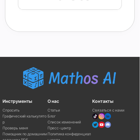
Инструменты
О нас
Контакты
Спросить
Статьи
Связаться с нами
Графический калькулято
Блог
р
Список изменений
Проверь меня
Пресс-центр
Помощник по домашним
Политика конфиденциал
заданиям PDF
ьности