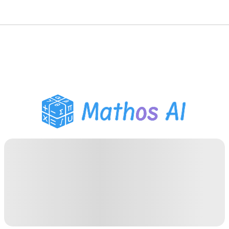
Решатель по математике
AI-тьютор
Помощник по домашним
заданиям PDF
Инструменты для
учебы