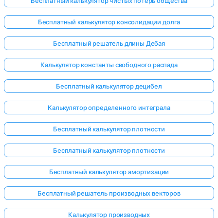
Бесплатный калькулятор чистых потерь общества
Бесплатный калькулятор консолидации долга
Бесплатный решатель длины Дебая
Калькулятор константы свободного распада
Бесплатный калькулятор децибел
Калькулятор определенного интеграла
Бесплатный калькулятор плотности
Бесплатный калькулятор плотности
Бесплатный калькулятор амортизации
Войдите
Бесплатный решатель производных векторов
здесь!
ржка:
Калькулятор производных