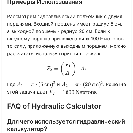
Примеры Использования
Рассмотрим гидравлический подъемник с двумя
поршнями. Входной поршень имеет радиус 5 см,
а выходной поршень - радиус 20 см. Если к
входному поршню приложена сила 100 Ньютонов,
то силу, приложенную выходным поршнем, можно
рассчитать, используя принцип Паскаля:
F_2 = \left(\frac{F_1}{A_
(
)
F
1
=
⋅
F
A
2
2
A
1
2
2
A_1 = \pi \cdot (5 \, \text{cm})^2
=
⋅
(
5
cm
)
A_2 = \pi \cdot (20 \, \text
=
⋅
(
20
cm
)
Где
и
. Решение
A
π
A
π
1
2
F_2 = 1600 \, \text{Newtons}
=
1600
Newtons
этой задачи дает
.
F
2
FAQ of Hydraulic Calculator
Для чего используется гидравлический
калькулятор?