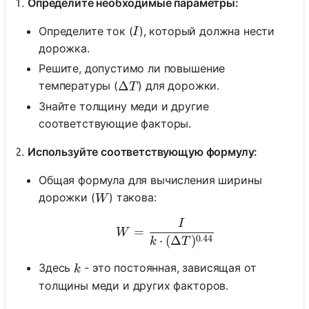
Определите необходимые параметры:
I
Определите ток (
), который должна нести
I
дорожка.
Решите, допустимо ли повышение
\Delta T
Δ
температуры (
) для дорожки.
T
Знайте толщину меди и другие
соответствующие факторы.
Используйте соответствующую формулу:
Общая формула для вычисления ширины
W
дорожки (
) такова:
W
I
W = \frac{I}{k \cdot (\
=
W
0.44
⋅
(
Δ
)
k
T
k
Здесь
- это постоянная, зависящая от
k
толщины меди и других факторов.