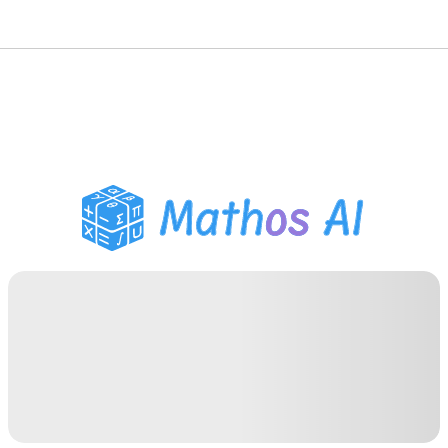
Решатель по математике
AI-тьютор
Помощник по домашним
заданиям PDF
Инструменты для
учебы