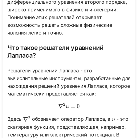
дифференциального уравнения второго порядка,
широко применимого в физике и инженерии.
Понимание этих решателей открывает
возможность решать сложные физические
явления легко и точно.
Что такое решатели уравнений
Лапласа?
Решатели уравнений Лапласа - это
вычислительные инструменты, разработанные для
нахождения решений уравнения Лапласа, которое
математически представляется как:
2
∇
\nabla^2 u = 0
=
0
u
2
u
Здесь
обозначает оператор Лапласа, а
- это
\nabla^2
∇
u
скалярная функция, представляющая, например,
температуру или электрический потенциал. В