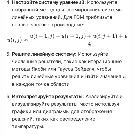
Настройте систему уравнений:
Используйте
выбранный метод для формирования системы
линейных уравнений. Для FDM приблизьте
вторые частные производные:
(
+
1
,
)
+
(
−
1
,
)
+
(
,
+
1
)
+
(
,
u(i, j) \approx \frac{u(
u
i
j
u
i
j
u
i
j
u
i
(
,
)
≈
u
i
j
4
Решите линейную систему:
Используйте
численные решатели, такие как итерационные
методы Якоби или Гаусса-Зейделя, чтобы
u
решить линейные уравнения и найти значения
u
в каждой точке области.
Интерпретируйте результаты:
Анализируйте и
визуализируйте результаты, часто используя
графики или диаграммы для отображения
решений, таких как распределение
температуры.