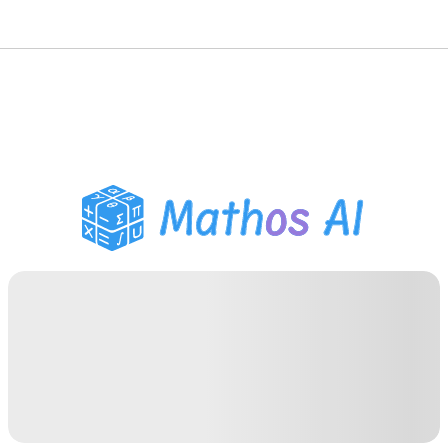
Решатель по математике
AI-тьютор
Помощник по домашним
заданиям PDF
Инструменты для
учебы