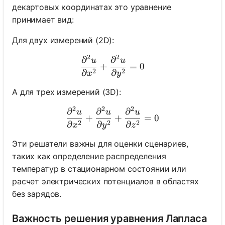
декартовых координатах это уравнение
принимает вид:
Для двух измерений (2D):
2
2
∂
∂
\frac{\partial^2 u}{\parti
u
u
+
=
0
2
2
∂
∂
x
y
А для трех измерений (3D):
2
2
2
∂
∂
∂
\frac{\partial^2 u}{\parti
u
u
u
+
+
=
0
2
2
2
∂
∂
∂
x
y
z
Эти решатели важны для оценки сценариев,
таких как определение распределения
температур в стационарном состоянии или
расчет электрических потенциалов в областях
без зарядов.
Важность решения уравнения Лапласа