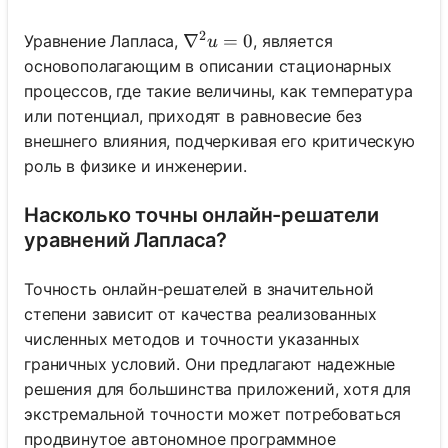
2
\nabla^2 u = 0
∇
=
0
Уравнение Лапласа,
, является
u
основополагающим в описании стационарных
процессов, где такие величины, как температура
или потенциал, приходят в равновесие без
внешнего влияния, подчеркивая его критическую
роль в физике и инженерии.
Насколько точны онлайн-решатели
уравнений Лапласа?
Точность онлайн-решателей в значительной
степени зависит от качества реализованных
численных методов и точности указанных
граничных условий. Они предлагают надежные
решения для большинства приложений, хотя для
экстремальной точности может потребоваться
продвинутое автономное программное