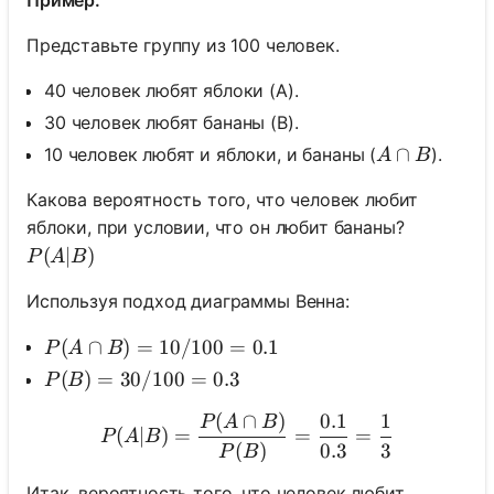
Представьте группу из 100 человек.
40 человек любят яблоки (A).
30 человек любят бананы (B).
A \cap B
∩
10 человек любят и яблоки, и бананы (
).
A
B
Какова вероятность того, что человек любит
яблоки, при условии, что он любит бананы?
P(A|B)
(
∣
)
P
A
B
Используя подход диаграммы Венна:
P(A \cap B) = 10/100 = 0.1
(
∩
)
=
10/100
=
0.1
P
A
B
P(B) = 30/100 = 0.3
(
)
=
30/100
=
0.3
P
B
(
∩
)
0.1
1
P(A|B) = \frac{P(A \cap B
P
A
B
(
∣
)
=
=
=
P
A
B
(
)
0.3
3
P
B
Итак, вероятность того, что человек любит