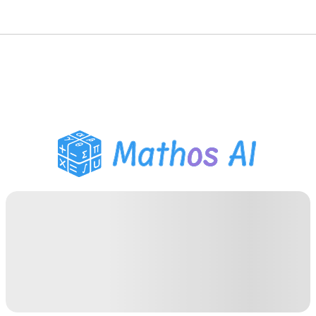
Решатель по математике
AI-тьютор
Помощник по домашним
заданиям PDF
Инструменты для
учебы