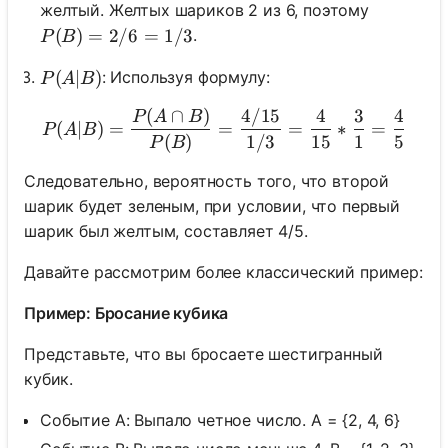
желтый. Желтых шариков 2 из 6, поэтому
P(B) = 2/6 = 1/3
(
)
=
2/6
=
1/3
.
P
B
P(A|B)
(
∣
)
: Используя формулу:
P
A
B
(
∩
)
4/15
4
3
4
P(A|B) = \frac{P(A \cap 
P
A
B
(
∣
)
=
=
=
∗
=
P
A
B
(
)
1/3
15
1
5
P
B
Следовательно, вероятность того, что второй
шарик будет зеленым, при условии, что первый
шарик был желтым, составляет 4/5.
Давайте рассмотрим более классический пример:
Пример: Бросание кубика
Представьте, что вы бросаете шестигранный
кубик.
Событие A: Выпало четное число. A = {2, 4, 6}