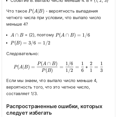
Событие B: Выпало число меньше 4. B = {1, 2, 3}
P(A|B)
(
∣
)
Что такое
- вероятность выпадения
P
A
B
четного числа при условии, что выпало число
меньше 4?
A \cap B
∩
P(A \cap B) = 1/6
(
∩
)
=
1/6
= {2}, поэтому
A
B
P
A
B
P(B) = 3/6 = 1/2
(
)
=
3/6
=
1/2
P
B
Следовательно:
(
∩
)
1/6
1
2
1
P(A|B) = \frac{P(A \cap B
P
A
B
(
∣
)
=
=
=
∗
=
P
A
B
(
)
1/2
6
1
3
P
B
Если мы знаем, что выпало число меньше 4,
вероятность того, что это четное число,
составляет 1/3.
Распространенные ошибки, которых
следует избегать