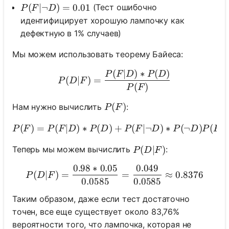
P(F|\neg D) = 0.01
(
∣¬
)
=
0.01
(Тест ошибочно
P
F
D
идентифицирует хорошую лампочку как
дефектную в 1% случаев)
Мы можем использовать теорему Байеса:
(
∣
)
∗
(
)
P(D|F) = \frac{P(F|D) * 
P
F
D
P
D
(
∣
)
=
P
D
F
(
)
P
F
P(F)
(
)
Нам нужно вычислить
:
P
F
(
)
=
(
∣
)
∗
(
)
+
(
∣¬
)
∗
(
¬
)
(
)
P
F
P
F
D
P
D
P
F
D
P
D
P
F
P(D|F)
(
∣
)
Теперь мы можем вычислить
:
P
D
F
0.98
∗
0.05
0.049
P(D|F) = \frac{0.98 * 0.0
(
∣
)
=
=
≈
0.8376
P
D
F
0.0585
0.0585
Таким образом, даже если тест достаточно
точен, все еще существует около 83,76%
вероятности того, что лампочка, которая не