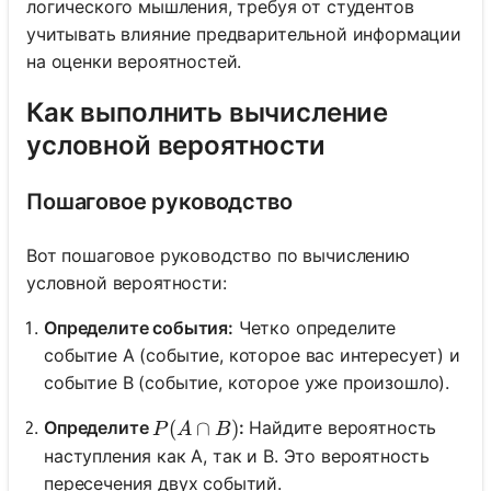
логического мышления, требуя от студентов
учитывать влияние предварительной информации
на оценки вероятностей.
Как выполнить вычисление
условной вероятности
Пошаговое руководство
Вот пошаговое руководство по вычислению
условной вероятности:
Определите события:
Четко определите
событие A (событие, которое вас интересует) и
событие B (событие, которое уже произошло).
P(A \cap B)
(
∩
)
Определите
:
Найдите вероятность
P
A
B
наступления как A, так и B. Это вероятность
пересечения двух событий.