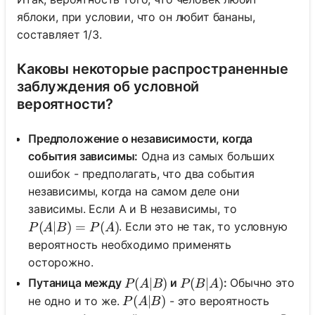
яблоки, при условии, что он любит бананы,
составляет 1/3.
Каковы некоторые распространенные
заблуждения об условной
вероятности?
Предположение о независимости, когда
события зависимы:
Одна из самых больших
ошибок - предполагать, что два события
независимы, когда на самом деле они
зависимы. Если A и B независимы, то
P(A|B) = P(A)
(
∣
)
=
(
)
. Если это не так, то условную
P
A
B
P
A
вероятность необходимо применять
осторожно.
P(A|B)
(
∣
)
P(B|A)
(
∣
)
Путаница между
и
:
Обычно это
P
A
B
P
B
A
P(A|B)
(
∣
)
не одно и то же.
- это вероятность
P
A
B