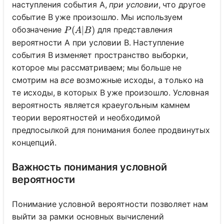
наступления события A,
при условии
, что другое
событие B уже произошло. Мы используем
P(A|B)
(
∣
)
обозначение
для представления
P
A
B
вероятности A при условии B. Наступление
события B изменяет пространство выборки,
которое мы рассматриваем; мы больше не
смотрим на
все
возможные исходы, а только на
те исходы, в которых B уже произошло. Условная
вероятность является краеугольным камнем
теории вероятностей и необходимой
предпосылкой для понимания более продвинутых
концепций.
Важность понимания условной
вероятности
Понимание условной вероятности позволяет нам
выйти за рамки основных вычислений