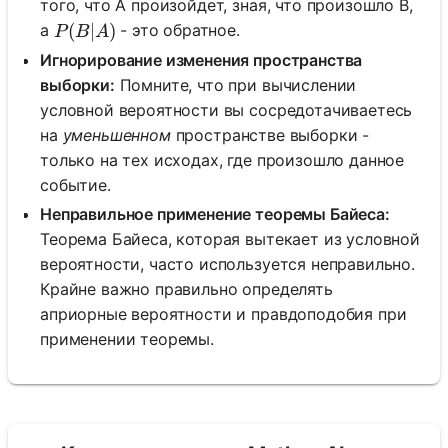
того, что A произойдет, зная, что произошло B,
P(B|A)
(
∣
)
а
- это обратное.
P
B
A
Игнорирование изменения пространства
выборки:
Помните, что при вычислении
условной вероятности вы сосредотачиваетесь
на
уменьшенном
пространстве выборки -
только на тех исходах, где произошло данное
событие.
Неправильное применение теоремы Байеса:
Теорема Байеса, которая вытекает из условной
вероятности, часто используется неправильно.
Крайне важно правильно определять
априорные вероятности и правдоподобия при
применении теоремы.