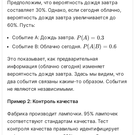
Предположим, что вероятность дождя завтра
составляет 30%. Однако, если сегодня облачно,
вероятность дождя завтра увеличивается до
60%. Пусть:
P(A) = 0.3
(
)
=
0.3
Событие A: Дождь завтра.
P
A
P(A|B) = 0.6
(
∣
)
=
0.6
Событие B: Облачно сегодня.
P
A
B
Это показывает, как предварительная
информация (облачно сегодня) изменяет
вероятность дождя завтра. Здесь мы видим, что
два события связаны каким-то образом. События
не являются независимыми.
Пример 2: Контроль качества
Фабрика производит лампочки. 95% лампочек
соответствуют стандартам качества. Тест
контроля качества правильно идентифицирует