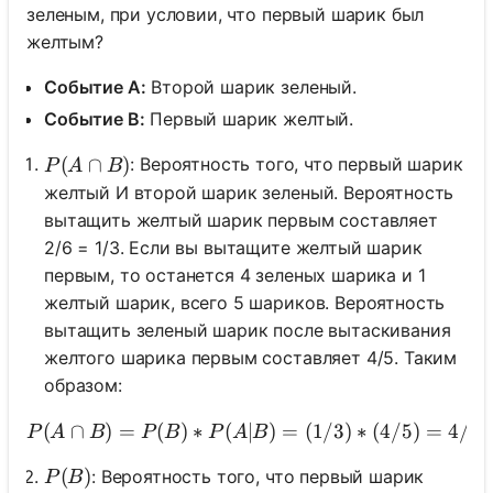
зеленым, при условии, что первый шарик был
желтым?
Событие A:
Второй шарик зеленый.
Событие B:
Первый шарик желтый.
P(A \cap B)
(
∩
)
: Вероятность того, что первый шарик
P
A
B
желтый И второй шарик зеленый. Вероятность
вытащить желтый шарик первым составляет
2/6 = 1/3. Если вы вытащите желтый шарик
первым, то останется 4 зеленых шарика и 1
желтый шарик, всего 5 шариков. Вероятность
вытащить зеленый шарик после вытаскивания
желтого шарика первым составляет 4/5. Таким
образом:
(
∩
)
=
(
)
∗
(
∣
P(A \cap B) = P(B) * P(A
)
=
(
1/3
)
∗
(
4/5
)
=
4/15
P
A
B
P
B
P
A
B
P(B)
(
)
: Вероятность того, что первый шарик
P
B