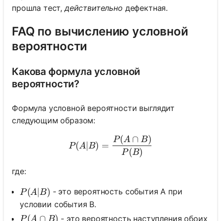
прошла тест,
действительно
дефектная.
FAQ по вычислению условной
вероятности
Какова формула условной
вероятности?
Формула условной вероятности выглядит
следующим образом:
(
∩
)
P(A|B) = \frac{P(A \cap 
P
A
B
(
∣
)
=
P
A
B
(
)
P
B
где:
P(A|B)
(
∣
)
- это вероятность события A при
P
A
B
условии события B.
P(A \cap B)
(
∩
)
- это вероятность наступления обоих
P
A
B