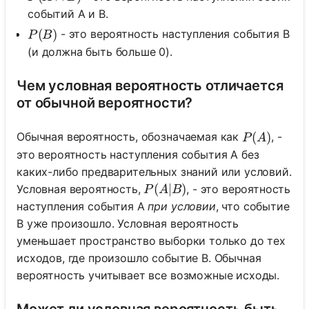
событий A и B.
P(B)
(
)
- это вероятность наступления события B
P
B
(и должна быть больше 0).
ока нет
опросов
Чем условная вероятность отличается
от обычной вероятности?
Задайте
свой
первый
P(A)
(
)
Обычная вероятность, обозначаемая как
, -
P
A
вопрос
это вероятность наступления события A без
каких-либо предварительных знаний или условий.
P(A|B)
(
∣
)
Условная вероятность,
, - это вероятность
P
A
B
наступления события A
при условии
, что событие
B уже произошло. Условная вероятность
уменьшает пространство выборки только до тех
исходов, где произошло событие B. Обычная
вероятность учитывает все возможные исходы.