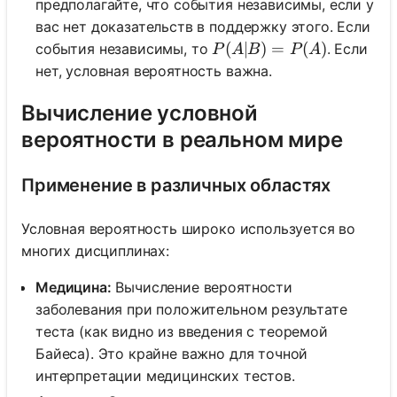
предполагайте, что события независимы, если у
вас нет доказательств в поддержку этого. Если
P(A|B) = P(A)
(
∣
)
=
(
)
события независимы, то
. Если
P
A
B
P
A
нет, условная вероятность важна.
Вычисление условной
вероятности в реальном мире
Применение в различных областях
Условная вероятность широко используется во
многих дисциплинах:
Медицина:
Вычисление вероятности
заболевания при положительном результате
теста (как видно из введения с теоремой
Байеса). Это крайне важно для точной
интерпретации медицинских тестов.