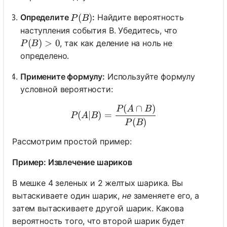
P(B)
(
)
Определите
:
Найдите вероятность
P
B
наступления события B. Убедитесь, что
P(B) > 0
(
)
>
0
, так как деление на ноль не
P
B
определено.
Примените формулу:
Используйте формулу
условной вероятности:
(
∩
)
P(A|B) = \frac{P(A \cap 
P
A
B
(
∣
)
=
P
A
B
(
)
P
B
Рассмотрим простой пример:
Пример: Извлечение шариков
В мешке 4 зеленых и 2 желтых шарика. Вы
вытаскиваете один шарик,
не
заменяете его, а
затем вытаскиваете другой шарик. Какова
вероятность того, что второй шарик будет