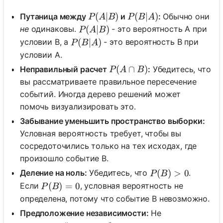
P(A|B)
(
∣
)
P(B|A)
(
∣
)
Путаница между
и
:
Обычно они
P
A
B
P
B
A
P(A|B)
(
∣
)
не
одинаковы.
- это вероятность A при
P
A
B
P(B|A)
(
∣
)
условии B, а
- это вероятность B при
P
B
A
условии A.
P(A \cap B)
(
∩
)
Неправильный расчет
:
Убедитесь, что
P
A
B
вы рассматриваете правильное пересечение
событий. Иногда дерево решений может
помочь визуализировать это.
Забывание уменьшить пространство выборки:
Условная вероятность требует, чтобы вы
сосредоточились только на тех исходах, где
произошло событие B.
P(B) > 0
(
)
>
0
Деление на ноль:
Убедитесь, что
.
P
B
P(B) = 0
(
)
=
0
Если
, условная вероятность не
P
B
определена, потому что событие B невозможно.
Предположение независимости:
Не