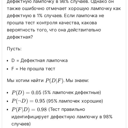
дефектную лампочку в 98% случаев. Однако он
также ошибочно отмечает хорошую лампочку как
дефектную в 1% случаев. Если лампочка не
прошла тест контроля качества, какова
вероятность того, что она
действительно
дефектная?
Пусть:
D = Дефектная лампочка
F = Не прошла тест
P(D|F)
(
∣
)
Мы хотим найти
. Мы знаем:
P
D
F
P(D) = 0.05
(
)
=
0.05
(5% лампочек дефектные)
P
D
P(\neg D) = 0.95
(
¬
)
=
0.95
(95% лампочек хорошие)
P
D
P(F|D) = 0.98
(
∣
)
=
0.98
(Тест правильно
P
F
D
идентифицирует дефектную лампочку в 98%
случаев)