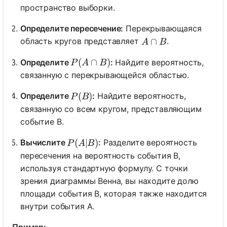
пространство выборки.
Определите пересечение:
Перекрывающаяся
A \cap B
∩
область кругов представляет
.
A
B
P(A \cap B)
(
∩
)
Определите
:
Найдите вероятность,
P
A
B
связанную с перекрывающейся областью.
P(B)
(
)
Определите
:
Найдите вероятность,
P
B
связанную со всем кругом, представляющим
событие B.
P(A|B)
(
∣
)
Вычислите
:
Разделите вероятность
P
A
B
пересечения на вероятность события B,
используя стандартную формулу. С точки
зрения диаграммы Венна, вы находите долю
площади события B, которая также находится
внутри события A.
Пример: