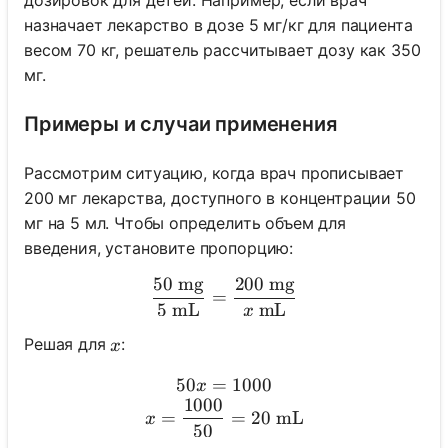
назначает лекарство в дозе 5 мг/кг для пациента
весом 70 кг, решатель рассчитывает дозу как 350
мг.
Примеры и случаи применения
Рассмотрим ситуацию, когда врач прописывает
200 мг лекарства, доступного в концентрации 50
мг на 5 мл. Чтобы определить объем для
введения, установите пропорцию:
50
mg
200
mg
\frac{50 \text{ mg}}{5 \t
=
5
mL
mL
x
x
Решая для
:
x
50
=
50x = 1000 \\ x = \frac{1
1000
x
1000
=
=
20
mL
x
50