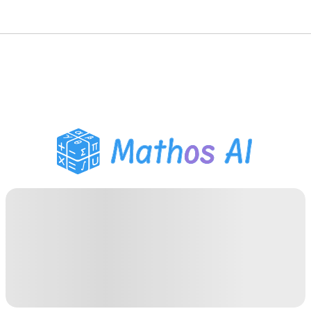
Решатель по математике
AI-тьютор
Помощник по домашним
заданиям PDF
Инструменты для
учебы