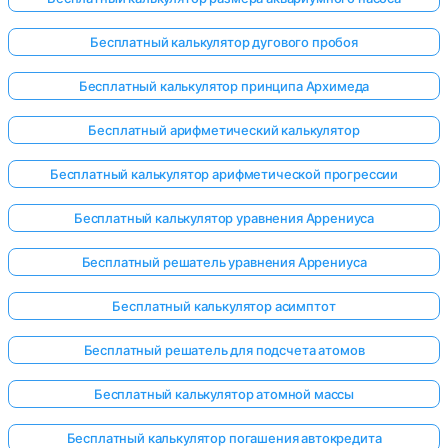
Бесплатный калькулятор дугового пробоя
Бесплатный калькулятор принципа Архимеда
ока нет
опросов
Бесплатный арифметический калькулятор
Задайте
свой
Бесплатный калькулятор арифметической прогрессии
первый
вопрос
Бесплатный калькулятор уравнения Аррениуса
Бесплатный решатель уравнения Аррениуса
Бесплатный калькулятор асимптот
Бесплатный решатель для подсчета атомов
Бесплатный калькулятор атомной массы
Бесплатный калькулятор погашения автокредита