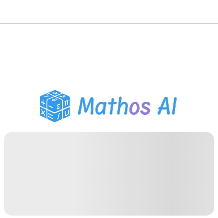
Решатель по математике
AI-тьютор
Помощник по домашним
заданиям PDF
Инструменты для
учебы