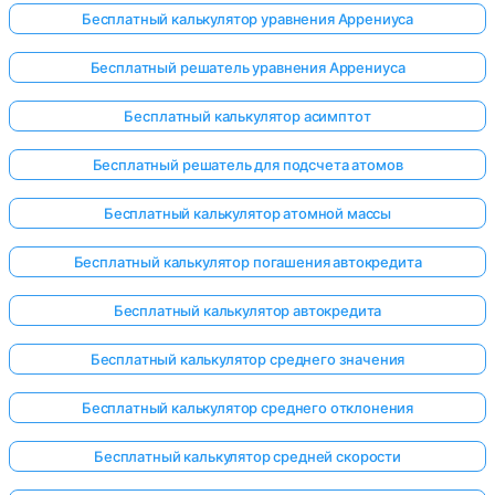
Бесплатный калькулятор уравнения Аррениуса
Бесплатный решатель уравнения Аррениуса
ока нет
Бесплатный калькулятор асимптот
опросов
Бесплатный решатель для подсчета атомов
Задайте
свой
Бесплатный калькулятор атомной массы
первый
вопрос
Бесплатный калькулятор погашения автокредита
Бесплатный калькулятор автокредита
Бесплатный калькулятор среднего значения
Бесплатный калькулятор среднего отклонения
Бесплатный калькулятор средней скорости