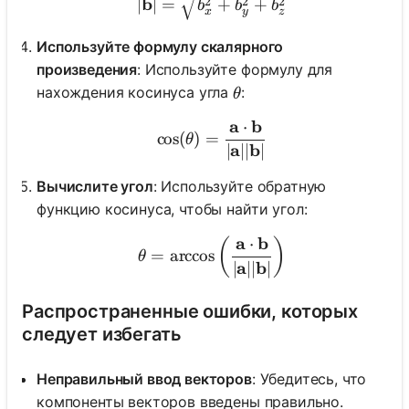
b
2
2
2
∣
∣
=
+
+
b
b
b
x
y
z
Используйте формулу скалярного
произведения
: Используйте формулу для
\theta
нахождения косинуса угла
:
θ
a
b
⋅
\cos(\theta) = \frac{\ma
cos
(
)
=
θ
a
b
∣
∣∣
∣
Вычислите угол
: Используйте обратную
функцию косинуса, чтобы найти угол:
a
b
⋅
\theta = \arccos\left(\f
(
)
=
arccos
θ
a
b
∣
∣∣
∣
Распространенные ошибки, которых
следует избегать
Неправильный ввод векторов
: Убедитесь, что
компоненты векторов введены правильно.