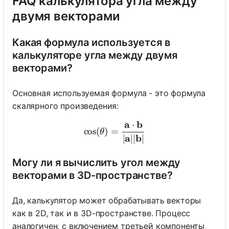
FAQ калькулятора угла между
двумя векторами
Какая формула используется в
калькуляторе угла между двумя
векторами?
Основная используемая формула - это формула
скалярного произведения:
a
b
⋅
\cos(\theta) = \frac{\ma
cos
(
)
=
θ
a
b
∣
∣∣
∣
Могу ли я вычислить угол между
векторами в 3D-пространстве?
Да, калькулятор может обрабатывать векторы
как в 2D, так и в 3D-пространстве. Процесс
аналогичен, с включением третьей компоненты