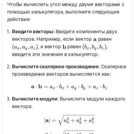
Чтобы вычислить угол между двумя векторами с
помощью калькулятора, выполните следующие
действия:
Введите векторы
: Введите компоненты двух
\mathbf{a}
a
векторов. Например, если вектор
равен
(a_x, a_y, a_z)
(
,
,
)
\mathbf{b}
b
(b_x, b_y, b_z)
(
,
,
)
, а вектор
равен
,
a
a
a
b
b
b
x
y
z
x
y
z
введите эти значения в калькулятор.
Вычислите скалярное произведение
: Скалярное
произведение векторов вычисляется как:
a
b
\mathbf{a} \cdot \mathbf
⋅
=
⋅
+
⋅
+
⋅
a
b
a
b
a
b
x
x
y
y
z
z
Вычислите модули
: Вычислите модули каждого
вектора:
|\mathbf{a}| = \sqrt{a_
a
2
2
2
∣
∣
=
+
+
a
a
a
x
y
z
|\mathbf{b}| = \sqrt{b_