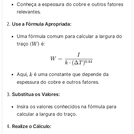
Conheça a espessura do cobre e outros fatores
relevantes.
Use a Fórmula Apropriada:
Uma fórmula comum para calcular a largura do
W
traço (
) é:
W
I
W = \frac{I}{k \cdot (\
=
W
0.44
⋅
(
Δ
)
k
T
k
Aqui,
é uma constante que depende da
k
espessura do cobre e outros fatores.
Substitua os Valores:
Insira os valores conhecidos na fórmula para
calcular a largura do traço.
Realize o Cálculo: