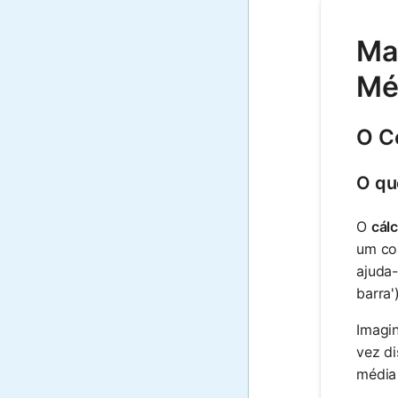
Mat
Mé
O C
O qu
O
cál
um co
ajuda
barra')
Imagin
vez d
média