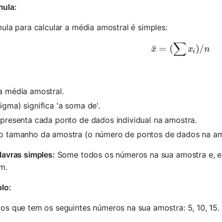
mula:
ula para calcular a média amostral é simples:
∑
x̄ = (∑xᵢ) 
ˉ
=
(
)
/
x
x
n
i
a média amostral.
igma) significa 'a soma de'.
presenta cada ponto de dados individual na amostra.
o tamanho da amostra (o número de pontos de dados na am
lavras simples:
Some todos os números na sua amostra e, e
m.
lo:
s que tem os seguintes números na sua amostra: 5, 10, 15. 