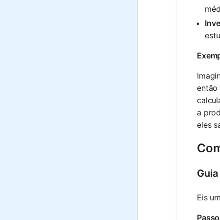
méd
Inve
est
Exemp
Imagi
então
calcu
a pro
eles 
Com
Guia
Eis u
Passo