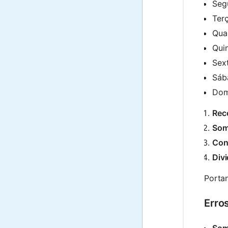
Segu
Terç
Quar
Quin
Sext
Sáb
Dom
Rec
Som
Con
Divi
Portan
Erro
Soma