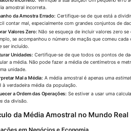
a amostral incorreta.
anho da Amostra Errado:
Certifique-se de que está a divid
cil contar mal, especialmente com grandes conjuntos de da
rar Valores Zero:
Não se esqueça de incluir valores zero se 
mplo, se acompanhou o número de maçãs que comeu cada d
e
ser incluído.
turar Unidades:
Certifique-se de que todos os pontos de d
ular a média. Não pode fazer a média de centímetros e met
ma unidade.
rpretar Mal a Média:
A média amostral é apenas uma
estima
l à verdadeira média da população.
uecer a Ordem das Operações:
Se estiver a usar uma calcula
es
da divisão.
culo da Média Amostral no Mundo Real
cações em Negócios e Economia