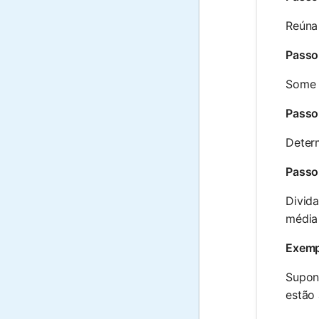
Reúna 
Passo
Some t
Passo
Deter
Passo
Divid
média 
Exemp
Supon
estão 