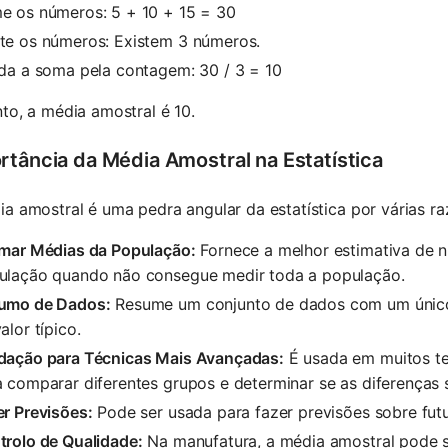
e os números: 5 + 10 + 15 = 30
te os números: Existem 3 números.
ida a soma pela contagem: 30 / 3 = 10
to, a média amostral é 10.
rtância da Média Amostral na Estatística
a amostral é uma pedra angular da estatística por várias ra
imar Médias da População:
Fornece a melhor estimativa de 
ulação quando não consegue medir toda a população.
umo de Dados:
Resume um conjunto de dados com um único v
alor típico.
dação para Técnicas Mais Avançadas:
É usada em muitos tes
 comparar diferentes grupos e determinar se as diferenças s
r Previsões:
Pode ser usada para fazer previsões sobre fut
trolo de Qualidade:
Na manufatura, a média amostral pode s