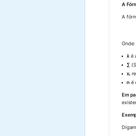
A Fór
A fórm
Onde:
x̄
é 
∑
(S
xᵢ
re
n
é 
Em pa
existe
Exemp
Digamo