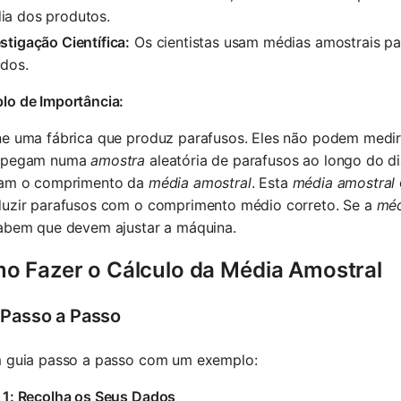
ia dos produtos.
stigação Científica:
Os cientistas usam médias amostrais par
udos.
lo de Importância:
ne uma fábrica que produz parafusos. Eles não podem med
 pegam numa
amostra
aleatória de parafusos ao longo do 
lam o comprimento da
média amostral
. Esta
média amostral
duzir parafusos com o comprimento médio correto. Se a
méd
sabem que devem ajustar a máquina.
o Fazer o Cálculo da Média Amostral
 Passo a Passo
m guia passo a passo com um exemplo:
 1: Recolha os Seus Dados