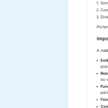
Som
Con
Div
Portan
Impo
A médi
Est
pop
Res
ou v
Fun
para
Faze
Con