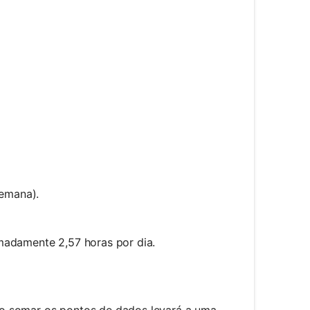
semana).
madamente 2,57 horas por dia.
ao somar os pontos de dados levará a uma