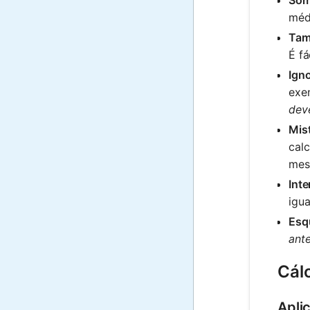
médi
Tam
É fá
Igno
exe
dev
Mis
calc
mes
Inte
igua
Esq
ant
Cál
Apli