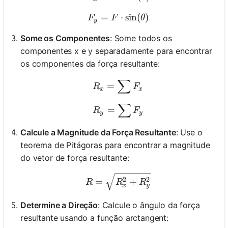
=
F_y = F \cdot \sin(\theta
⋅
sin
(
)
F
F
θ
y
Some os Componentes
: Some todos os
componentes x e y separadamente para encontrar
os componentes da força resultante:
∑
R_x = \sum F_x
=
R
F
x
x
∑
R_y = \sum F_y
=
R
F
y
y
Calcule a Magnitude da Força Resultante
: Use o
teorema de Pitágoras para encontrar a magnitude
do vetor de força resultante:
R = \sqrt{R_x^2 + R_y^
2
2
=
+
R
R
R
x
y
Determine a Direção
: Calcule o ângulo da força
resultante usando a função arctangent: