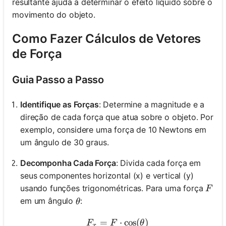
resultante ajuda a determinar o efeito líquido sobre o
movimento do objeto.
Como Fazer Cálculos de Vetores
de Força
Guia Passo a Passo
Identifique as Forças
: Determine a magnitude e a
direção de cada força que atua sobre o objeto. Por
exemplo, considere uma força de 10 Newtons em
um ângulo de 30 graus.
Decomponha Cada Força
: Divida cada força em
seus componentes horizontal (x) e vertical (y)
F
usando funções trigonométricas. Para uma força
F
\theta
em um ângulo
:
θ
=
F_x = F \cdot \cos(\theta
⋅
cos
(
)
F
F
θ
x