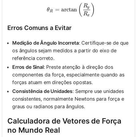
\theta_R = \arctan\left(
(
)
R
y
=
arctan
θ
R
R
x
Erros Comuns a Evitar
Medição de Ângulo Incorreta
: Certifique-se de que
os ângulos sejam medidos a partir do eixo de
referência correto.
Erros de Sinal
: Preste atenção à direção dos
componentes da força, especialmente quando as
forças atuam em direções opostas.
Consistência de Unidades
: Sempre use unidades
consistentes, normalmente Newtons para força e
graus ou radianos para ângulos.
Calculadora de Vetores de Força
no Mundo Real