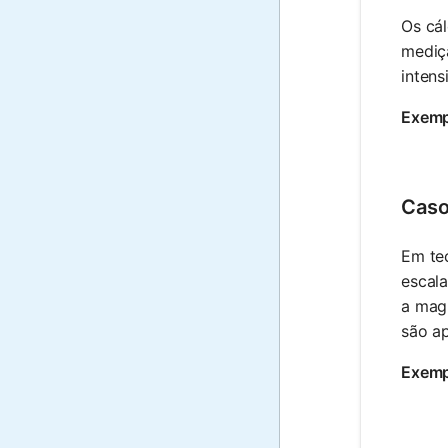
Os cál
mediçã
intens
Exemp
Caso
Em tec
escala
a magn
são ap
Exemp