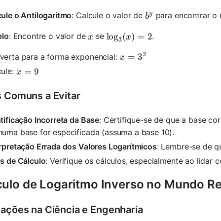
y
b^y
ule o Antilogaritmo
: Calcule o valor de
para encontrar o 
b
x
\log_3(x) = 2
lo
g
(
)
=
2
lo
: Encontre o valor de
se
.
x
x
3
2
x = 3^2
=
3
verta para a forma exponencial:
x
x = 9
=
9
cule:
x
s Comuns a Evitar
tificação Incorreta da Base
: Certifique-se de que a base co
huma base for especificada (assuma a base 10).
erpretação Errada dos Valores Logarítmicos
: Lembre-se de q
s de Cálculo
: Verifique os cálculos, especialmente ao lidar 
culo de Logaritmo Inverso no Mundo Re
cações na Ciência e Engenharia