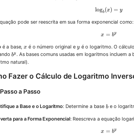
lo
g
(
\log_b(x)
)
=
x
y
b
equação pode ser reescrita em sua forma exponencial como:
y
=
x = b^y
x
b
b
x
y
é a base,
é o número original e
é o logaritmo. O cálcul
b
x
y
y
b^y
lando
. As bases comuns usadas em logaritmos incluem a 
b
itmo natural).
o Fazer o Cálculo de Logaritmo Invers
 Passo a Passo
b
tifique a Base e o Logaritmo
: Determine a base
e o logari
b
verta para a Forma Exponencial
: Reescreva a equação logar
y
=
x = b^y
x
b