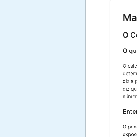
Ma
O C
O qu
O cálc
determ
diz a 
diz q
núme
Ente
O prin
expoe