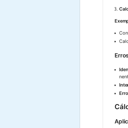
Calc
Exemp
Con
Cal
Erro
Iden
nen
Int
Erro
Cál
Apli