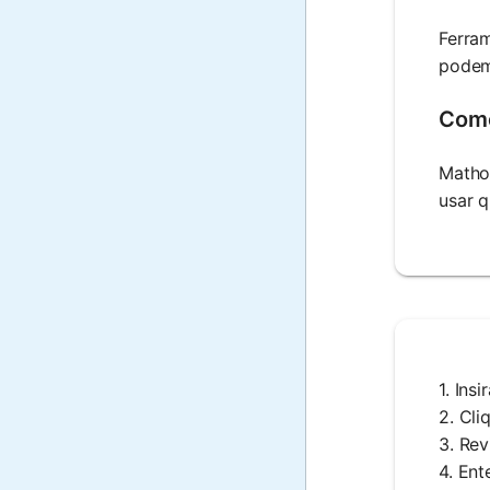
Ferram
podem 
Como
Mathos
usar q
1. Ins
2. Cli
3. Rev
4. Ent