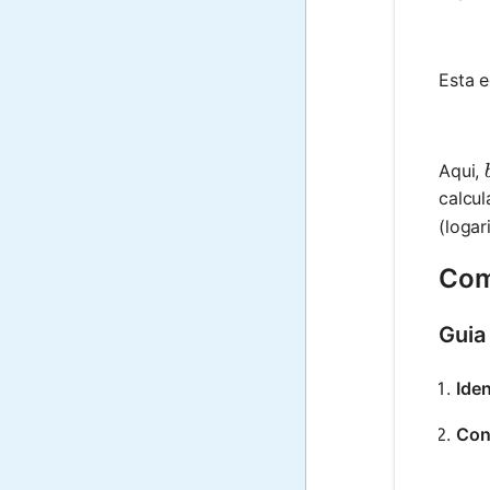
Esta 
Aqui,
calcu
(logar
Com
Guia
Iden
Con