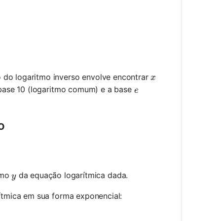
 = y
x
o do logaritmo inverso envolve encontrar
x
e
base 10 (logaritmo comum) e a base
e
o
y
tmo
da equação logarítmica dada.
y
ítmica em sua forma exponencial: