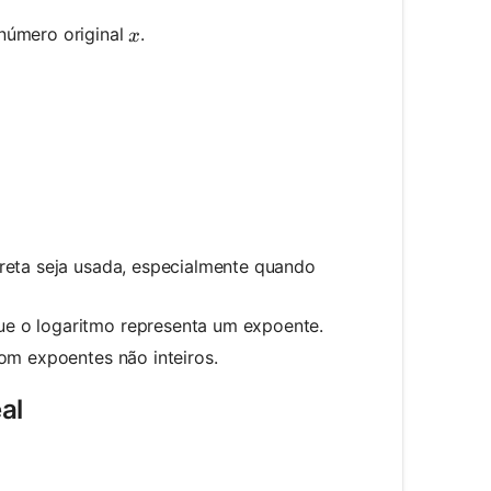
x
número original
.
x
rreta seja usada, especialmente quando
ue o logaritmo representa um expoente.
com expoentes não inteiros.
al