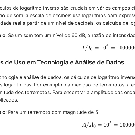
culos de logaritmo inverso são cruciais em vários campos ci
o de som, a escala de decibéis usa logaritmos para express
idade real a partir de um nível de decibéis, os cálculos de l
lo
: Se um som tem um nível de 60 dB, a razão de intensida
6
/
=
1
0
I/I_0 = 1
=
100000
I
I
0
s de Uso em Tecnologia e Análise de Dados
nologia e análise de dados, os cálculos de logaritmo inver
s logarítmicas. Por exemplo, na medição de terremotos, a e
itude dos terremotos. Para encontrar a amplitude das ondas
licados.
lo
: Para um terremoto com magnitude de 5:
5
/
=
1
0
A/A_0 = 
=
10000
A
A
0