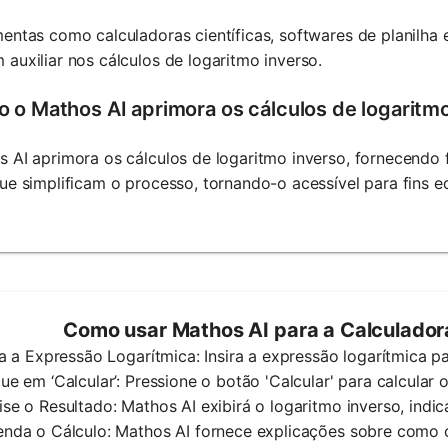
entas como calculadoras científicas, softwares de planilha
auxiliar nos cálculos de logaritmo inverso.
 o Mathos AI aprimora os cálculos de logaritm
 AI aprimora os cálculos de logaritmo inverso, fornecendo f
ue simplificam o processo, tornando-o acessível para fins ed
Como usar Mathos AI para a Calculador
ira a Expressão Logarítmica: Insira a expressão logarítmica pa
que em ‘Calcular’: Pressione o botão 'Calcular' para calcular 
ise o Resultado: Mathos AI exibirá o logaritmo inverso, indi
enda o Cálculo: Mathos AI fornece explicações sobre como o 