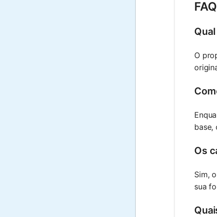
FAQ
Qual
O prop
origin
Como
Enqua
base, 
Os c
Sim, 
sua fo
Quai