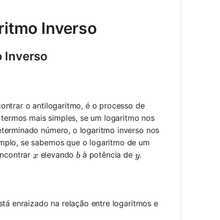
ritmo Inverso
o Inverso
ontrar o antilogaritmo, é o processo de
m termos mais simples, se um logaritmo nos
eterminado número, o logaritmo inverso nos
emplo, se sabemos que o logaritmo de um
x
b
y
encontrar
elevando
à potência de
.
x
b
y
stá enraizado na relação entre logaritmos e