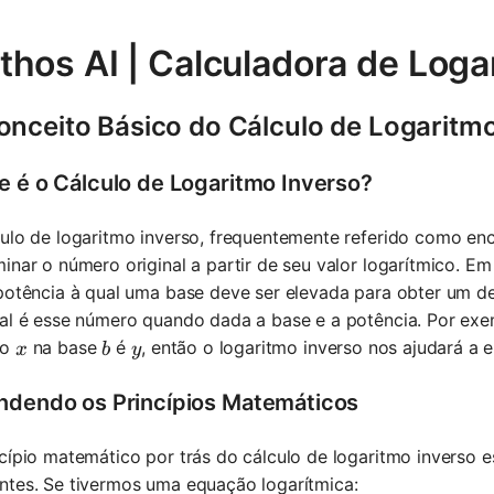
thos AI | Calculadora de Loga
onceito Básico do Cálculo de Logaritm
e é o Cálculo de Logaritmo Inverso?
ulo de logaritmo inverso, frequentemente referido como enc
inar o número original a partir de seu valor logarítmico. E
potência à qual uma base deve ser elevada para obter um d
ual é esse número quando dada a base e a potência. Por ex
x
b
y
ro
na base
é
, então o logaritmo inverso nos ajudará a 
x
b
y
ndendo os Princípios Matemáticos
cípio matemático por trás do cálculo de logaritmo inverso e
ntes. Se tivermos uma equação logarítmica: