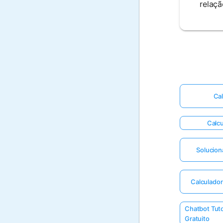
relaçã
Cal
Calcu
Solucion
Calculador
Chatbot Tut
Gratuito