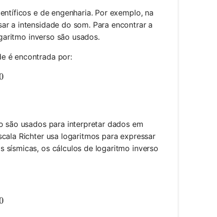
entíficos e de engenharia. Por exemplo, na
ar a intensidade do som. Para encontrar a
ogaritmo inverso são usados.
de é encontrada por:
0^{6} = 1000000
0
so são usados para interpretar dados em
scala Richter usa logaritmos para expressar
 sísmicas, os cálculos de logaritmo inverso
10^{5} = 100000
0