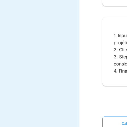
1. Inp
projéti
2. Cli
3. Ste
consid
4. Fin
Cal