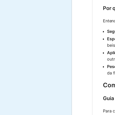
Por 
Entend
Seg
Esp
beis
Apli
out
Pesq
da f
Com
Guia
Para c