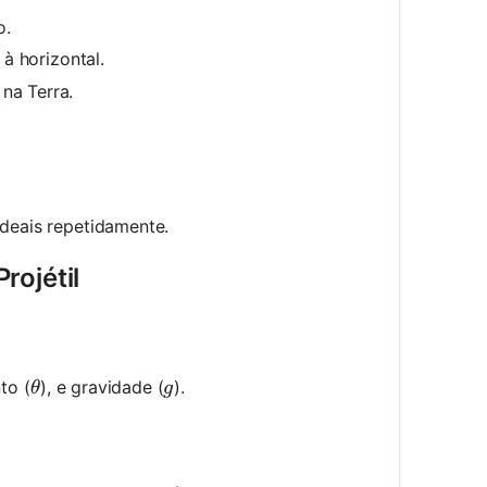
o.
à horizontal.
text{m/s}^2
na Terra.
ideais repetidamente.
rojétil
\theta
g
to (
), e gravidade (
).
θ
g