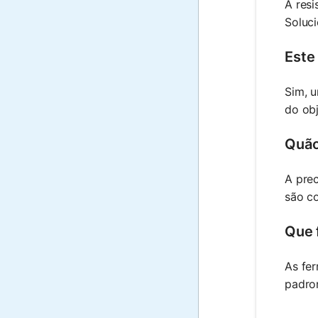
A resi
Soluc
Este
Sim, u
do ob
Quão
A pre
são c
Que 
As fer
padron