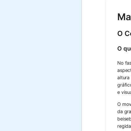
Mat
O C
O qu
No fas
aspect
altura
gráfic
e visu
O mov
da gra
beise
regida