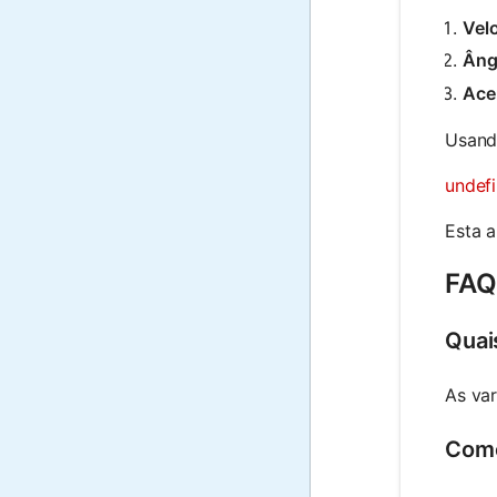
Velo
Âng
Ace
Usand
undef
Esta a
FAQ
Quai
As var
Como