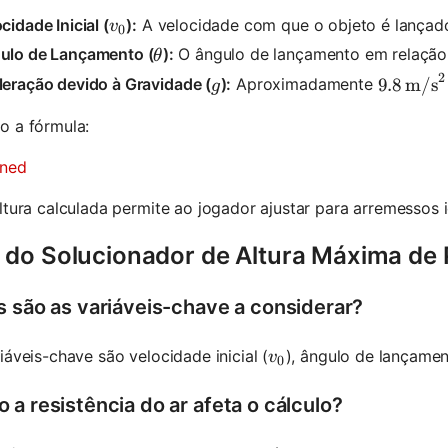
v_0
cidade Inicial (
):
A velocidade com que o objeto é lançad
v
0
\theta
ulo de Lançamento (
):
O ângulo de lançamento em relação 
θ
2
9.8 \, \
g
leração devido à Gravidade (
):
Aproximadamente
9.8
m/s
g
o a fórmula:
ined
ltura calculada permite ao jogador ajustar para arremessos 
 do Solucionador de Altura Máxima de P
s são as variáveis-chave a considerar?
v_0
iáveis-chave são velocidade inicial (
), ângulo de lançamen
v
0
 a resistência do ar afeta o cálculo?