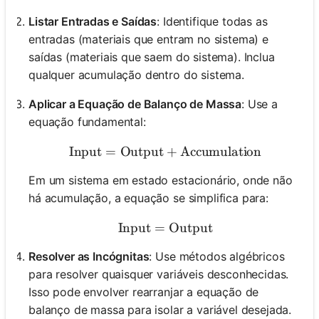
Listar Entradas e Saídas
: Identifique todas as
entradas (materiais que entram no sistema) e
saídas (materiais que saem do sistema). Inclua
qualquer acumulação dentro do sistema.
Aplicar a Equação de Balanço de Massa
: Use a
equação fundamental:
Input
=
Output
\text{Input} = \text{Ou
+
Accumulation
Em um sistema em estado estacionário, onde não
há acumulação, a equação se simplifica para:
Input
=
\text{Input} = \text{Ou
Output
Resolver as Incógnitas
: Use métodos algébricos
para resolver quaisquer variáveis desconhecidas.
Isso pode envolver rearranjar a equação de
balanço de massa para isolar a variável desejada.