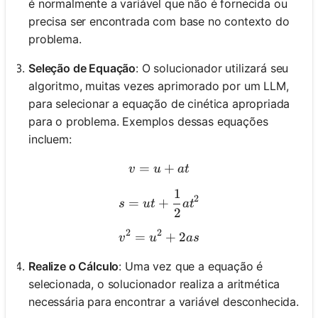
é normalmente a variável que não é fornecida ou
precisa ser encontrada com base no contexto do
problema.
Seleção de Equação
: O solucionador utilizará seu
algoritmo, muitas vezes aprimorado por um LLM,
para selecionar a equação de cinética apropriada
para o problema. Exemplos dessas equações
incluem:
=
v = u + at
+
v
u
a
t
1
s = ut + \frac{1}{2}at^2
2
=
+
s
u
t
a
t
2
2
2
=
v^2 = u^2 + 2as
+
2
v
u
a
s
Realize o Cálculo
: Uma vez que a equação é
selecionada, o solucionador realiza a aritmética
necessária para encontrar a variável desconhecida.