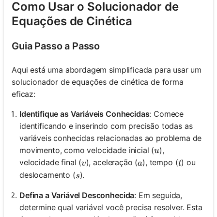
Como Usar o Solucionador de
Equações de Cinética
Guia Passo a Passo
Aqui está uma abordagem simplificada para usar um
solucionador de equações de cinética de forma
eficaz:
Identifique as Variáveis Conhecidas
: Comece
identificando e inserindo com precisão todas as
variáveis conhecidas relacionadas ao problema de
u
movimento, como velocidade inicial (
),
u
v
a
t
velocidade final (
), aceleração (
), tempo (
) ou
v
a
t
s
deslocamento (
).
s
Defina a Variável Desconhecida
: Em seguida,
determine qual variável você precisa resolver. Esta