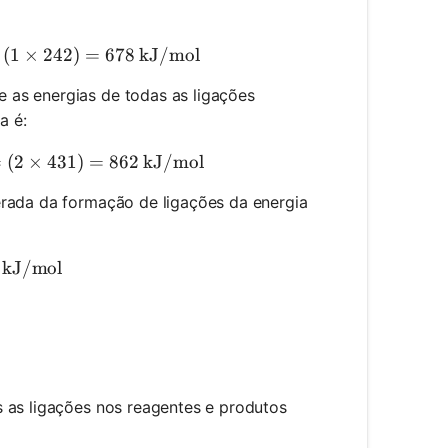
tal energy to break bonds} = (1 \times 436) + (1 \tim
(
1
×
242
)
=
678
kJ/mol
as energias de todas as ligações
a é:
tal energy released from forming bonds} = (2 \times 4
=
(
2
×
431
)
=
862
kJ/mol
berada da formação de ligações da energia
 = 678 - 862 = -184 \text{ kJ/mol}
kJ/mol
 as ligações nos reagentes e produtos