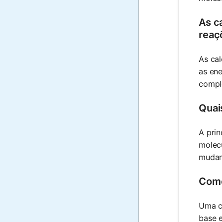
As c
reaç
As ca
as en
compl
Quai
A prin
molecu
mudan
Como
Uma c
base e