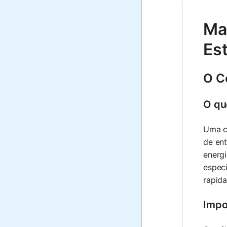
Mat
Es
O C
O qu
Uma c
de ent
energi
especí
rapida
Impo