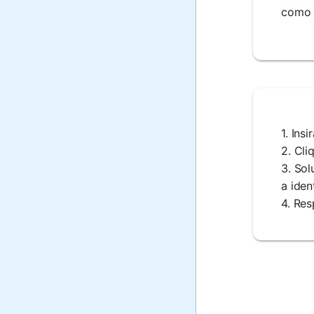
como c
1. Ins
2. Cli
3. Sol
a iden
4. Res