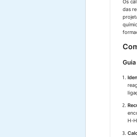
Os cál
das r
projet
químic
forma
Com
Guia
Ide
rea
liga
Rec
enco
H-H
Calc