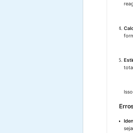
reag
Calc
for
Est
tota
Isso
Erro
Iden
seja