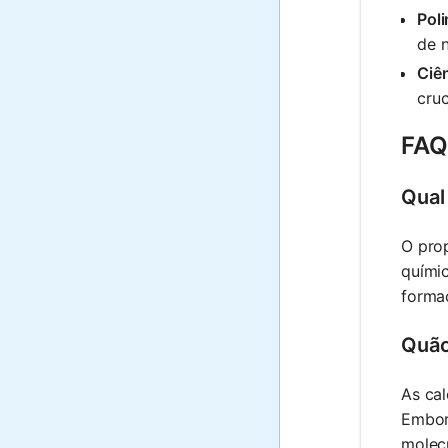
Pol
de 
Ciê
cruc
FAQ
Qual
O pro
químic
forma
Quão
As cal
Embor
molecu