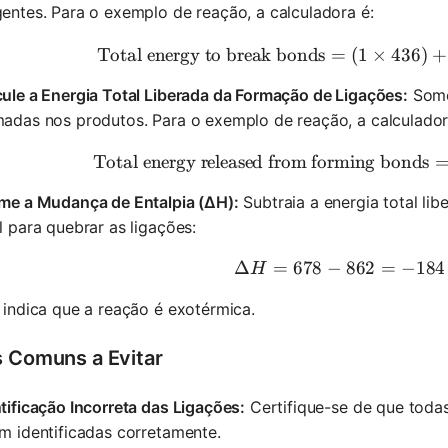
entes. Para o exemplo de reação, a calculadora é:
Total energy to break bonds
=
(
1
×
\text{To
436
)
+
ule a Energia Total Liberada da Formação de Ligações:
Some 
madas nos produtos. Para o exemplo de reação, a calculador
Total energy released from forming bonds
\text{To
ime a Mudança de Entalpia (ΔH):
Subtraia a energia total li
l para quebrar as ligações:
Δ
=
678
−
862
\Delta H
=
−
184
H
 indica que a reação é exotérmica.
s Comuns a Evitar
tificação Incorreta das Ligações:
Certifique-se de que todas
m identificadas corretamente.