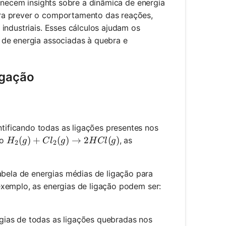
ornecem insights sobre a dinâmica de energia
ra prever o comportamento das reações,
industriais. Esses cálculos ajudam os
 de energia associadas à quebra e
igação
ificando todas as ligações presentes nos
H_2(g) + Cl_2(g) \rightarrow 2HCl(g)
(
)
+
(
)
→
2
(
)
ão
, as
H
g
C
l
g
H
Cl
g
2
2
ela de energias médias de ligação para
exemplo, as energias de ligação podem ser:
ias de todas as ligações quebradas nos