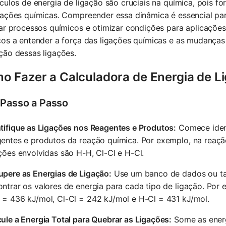
culos de energia de ligação são cruciais na química, pois f
eações químicas. Compreender essa dinâmica é essencial pa
ar processos químicos e otimizar condições para aplicações 
os a entender a força das ligações químicas e as mudanças
ção dessas ligações.
o Fazer a Calculadora de Energia de L
 Passo a Passo
ntifique as Ligações nos Reagentes e Produtos:
Comece ident
gentes e produtos da reação química. Por exemplo, na reaç
ções envolvidas são H-H, Cl-Cl e H-Cl.
upere as Energias de Ligação:
Use um banco de dados ou tab
ntrar os valores de energia para cada tipo de ligação. Por 
 = 436 kJ/mol, Cl-Cl = 242 kJ/mol e H-Cl = 431 kJ/mol.
ule a Energia Total para Quebrar as Ligações:
Some as energ