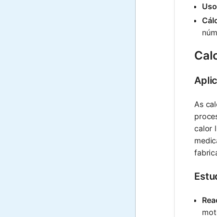
Uso 
Cál
núme
Cal
Apli
As cal
proces
calor 
medica
fabric
Estu
Rea
moto