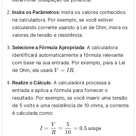
Insira os Parâmetros
: Insira os valores conhecidos
na calculadora. Por exemplo, se você estiver
calculando corrente usando a Lei de Ohm, insira os
valores de tensão e resistência.
Selecione a Fórmula Apropriada
: A calculadora
identificará automaticamente a fórmula relevante
com base na sua entrada. Por exemplo, para a Lei
V = IR
=
de Ohm, ela usará
.
V
I
R
Realize o Cálculo
: A calculadora processa a
entrada e aplica a fórmula para fornecer o
resultado. Por exemplo, se você inserir uma tensão
de 5 volts e uma resistência de 10 ohms, a corrente
é calculada como:
5
V
I = \frac{V}{R} = \frac{
=
=
=
0.5
amps
I
10
R