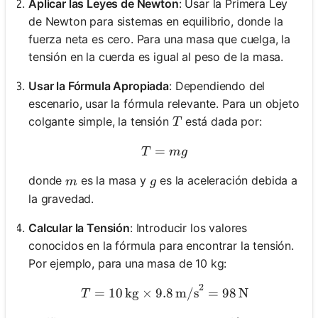
Aplicar las Leyes de Newton
: Usar la Primera Ley
de Newton para sistemas en equilibrio, donde la
fuerza neta es cero. Para una masa que cuelga, la
tensión en la cuerda es igual al peso de la masa.
Usar la Fórmula Apropiada
: Dependiendo del
escenario, usar la fórmula relevante. Para un objeto
T
colgante simple, la tensión
está dada por:
T
=
T = mg
T
m
g
m
g
donde
es la masa y
es la aceleración debida a
m
g
la gravedad.
Calcular la Tensión
: Introducir los valores
conocidos en la fórmula para encontrar la tensión.
Por ejemplo, para una masa de 10 kg:
2
T = 10 \, \text{kg} \time
=
10
kg
×
9.8
m/s
=
98
N
T