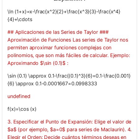
\ln (1+x)=x-\frac{x^2}{2}+\frac{x^3}{3}-\frac{x^4}
{4}+\cdots
## Aplicaciones de las Series de Taylor ###
Aproximación de Funciones Las series de Taylor nos
permiten aproximar funciones complejas con
polinomios, que son más fáciles de calcular. Ejemplo:
Aproximando $\sin (0.1)$ :
\sin (0.1) \approx 0.1-\frac{(0.1)^3}{6}=0.1-\frac{0.001}
{6} \approx 0.1-0.0001667=0.0998333
undefined
f(x)=\cos (x)
3. Especificar el Punto de Expansión: Elige el valor de
$a$ (por ejemplo, $a=0$ para series de Maclaurin). 4.
Elegir el Orden: Decide cuántos términos deseas en