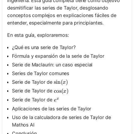
ingeniería. Esta guía completa tiene como objetivo
desmitificar las series de Taylor, desglosando
conceptos complejos en explicaciones fáciles de
entender, especialmente para principiantes.
En esta guía, exploraremos:
¿Qué es una serie de Taylor?
Fórmula y expansión de la serie de Taylor
Serie de Maclaurin: un caso especial
Series de Taylor comunes
\sin (x)
sin
(
)
Serie de Taylor de
x
\cos (x)
cos
(
)
Serie de Taylor de
x
x
e^x
Serie de Taylor de
e
Aplicaciones de las series de Taylor
Uso de la calculadora de series de Taylor de
Mathos AI
Conclusión