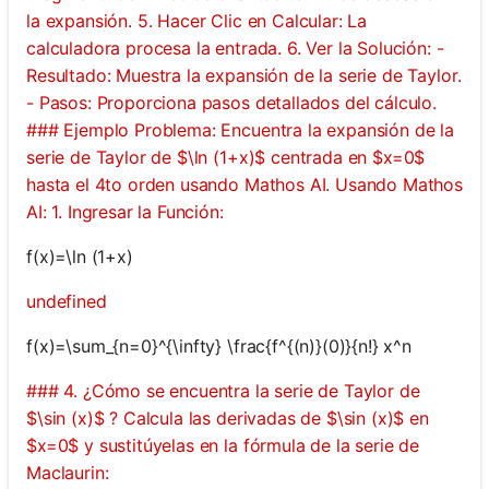
la expansión. 5. Hacer Clic en Calcular: La
calculadora procesa la entrada. 6. Ver la Solución: -
Resultado: Muestra la expansión de la serie de Taylor.
- Pasos: Proporciona pasos detallados del cálculo.
### Ejemplo Problema: Encuentra la expansión de la
serie de Taylor de $\ln (1+x)$ centrada en $x=0$
hasta el 4to orden usando Mathos AI. Usando Mathos
AI: 1. Ingresar la Función:
f(x)=\ln (1+x)
undefined
f(x)=\sum_{n=0}^{\infty} \frac{f^{(n)}(0)}{n!} x^n
### 4. ¿Cómo se encuentra la serie de Taylor de
$\sin (x)$ ? Calcula las derivadas de $\sin (x)$ en
$x=0$ y sustitúyelas en la fórmula de la serie de
Maclaurin: