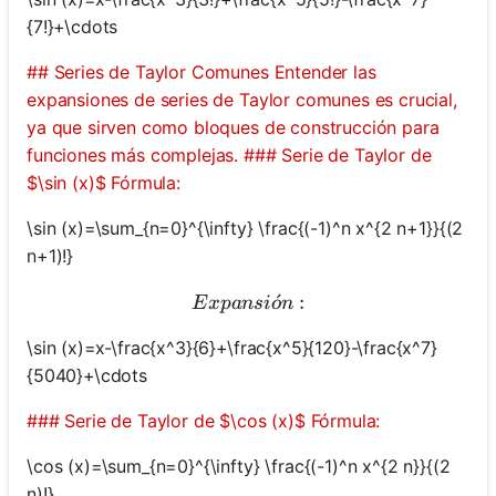
{7!}+\cdots
## Series de Taylor Comunes Entender las
expansiones de series de Taylor comunes es crucial,
ya que sirven como bloques de construcción para
funciones más complejas. ### Serie de Taylor de
$\sin (x)$ Fórmula:
\sin (x)=\sum_{n=0}^{\infty} \frac{(-1)^n x^{2 n+1}}{(2
n+1)!}
Expansión:
ˊ
:
E
x
p
an
s
i
o
n
\sin (x)=x-\frac{x^3}{6}+\frac{x^5}{120}-\frac{x^7}
{5040}+\cdots
### Serie de Taylor de $\cos (x)$ Fórmula:
\cos (x)=\sum_{n=0}^{\infty} \frac{(-1)^n x^{2 n}}{(2
n)!}