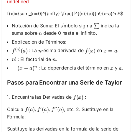
undefined
f(x)=\sum_{n=0}^{\infty} \frac{f^{(n)}(a)}{n!}(x-a)^n$$
\sum
Notación de Suma: El símbolo sigma
indica la
∑
n
suma sobre
desde 0 hasta el infinito.
n
Explicación de Términos:
(
)
f^{(n)}(a)
n
f(x)
(
)
x=a
=
n
(
)
: La
-ésima derivada de
en
.
n
f
x
x
a
f
a
n!
!
n
: El factorial de
.
n
n
n
\quad(x-a)^n
(
−
)
x
a
: La dependencia del término en
y
.
x
a
x
a
Pasos para Encontrar una Serie de Taylor
f(x)
(
)
Encuentra las Derivadas de
:
f
x
′
′′
f(a), f^{\prime}(a), f^{\prime \prime}(a)
(
)
,
(
)
,
(
)
Calcula
, etc. 2. Sustituye en la
f
a
f
a
f
a
Fórmula:
Sustituye las derivadas en la fórmula de la serie de