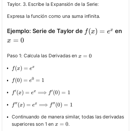
Taylor. 3. Escribe la Expansión de la Serie:
Expresa la función como una suma infinita.
f(x)=e^x
(
)
=
x
Ejemplo: Serie de Taylor de
en
f
x
e
x=0
=
0
x
x=0
=
0
Paso 1: Calcula las Derivadas en
x
x
f(x)=e^x
(
)
=
f
x
e
0
f(0)=e^0=1
(
0
)
=
=
1
f
e
′
′
x
f^{\prime}(x)=e^x \Longrightarrow f^{\prime}
(
)
=
⟹
(
0
)
=
1
f
x
e
f
′′
′′
x
f^{\prime \prime}(x)=e^x \Longrightarrow f^{\
(
)
=
⟹
(
0
)
=
1
f
x
e
f
Continuando de manera similar, todas las derivadas
x=0
=
0
superiores son 1 en
.
x