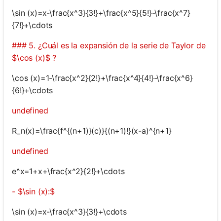
\sin (x)=x-\frac{x^3}{3!}+\frac{x^5}{5!}-\frac{x^7}
{7!}+\cdots
### 5. ¿Cuál es la expansión de la serie de Taylor de
$\cos (x)$ ?
\cos (x)=1-\frac{x^2}{2!}+\frac{x^4}{4!}-\frac{x^6}
{6!}+\cdots
undefined
R_n(x)=\frac{f^{(n+1)}(c)}{(n+1)!}(x-a)^{n+1}
undefined
e^x=1+x+\frac{x^2}{2!}+\cdots
- $\sin (x):$
\sin (x)=x-\frac{x^3}{3!}+\cdots