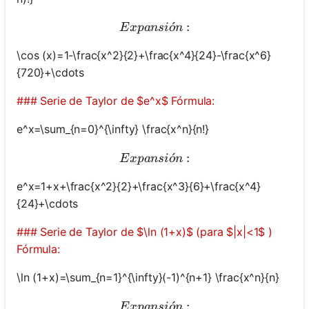
Expansión:
ˊ
:
E
x
p
an
s
i
o
n
\cos (x)=1-\frac{x^2}{2}+\frac{x^4}{24}-\frac{x^6}
{720}+\cdots
### Serie de Taylor de $e^x$ Fórmula:
e^x=\sum_{n=0}^{\infty} \frac{x^n}{n!}
Expansión:
ˊ
:
E
x
p
an
s
i
o
n
e^x=1+x+\frac{x^2}{2}+\frac{x^3}{6}+\frac{x^4}
{24}+\cdots
### Serie de Taylor de $\ln (1+x)$ (para $|x|<1$ )
Fórmula:
\ln (1+x)=\sum_{n=1}^{\infty}(-1)^{n+1} \frac{x^n}{n}
Expansión:
ˊ
:
E
x
p
an
s
i
o
n