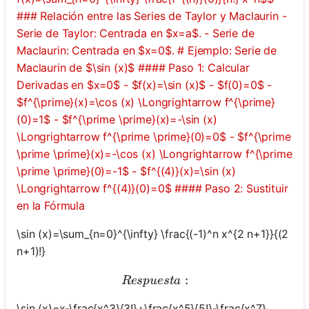
### Relación entre las Series de Taylor y Maclaurin -
Serie de Taylor: Centrada en $x=a$. - Serie de
Maclaurin: Centrada en $x=0$. # Ejemplo: Serie de
Maclaurin de $\sin (x)$ #### Paso 1: Calcular
Derivadas en $x=0$ - $f(x)=\sin (x)$ - $f(0)=0$ -
$f^{\prime}(x)=\cos (x) \Longrightarrow f^{\prime}
(0)=1$ - $f^{\prime \prime}(x)=-\sin (x)
\Longrightarrow f^{\prime \prime}(0)=0$ - $f^{\prime
\prime \prime}(x)=-\cos (x) \Longrightarrow f^{\prime
\prime \prime}(0)=-1$ - $f^{(4)}(x)=\sin (x)
\Longrightarrow f^{(4)}(0)=0$ #### Paso 2: Sustituir
en la Fórmula
\sin (x)=\sum_{n=0}^{\infty} \frac{(-1)^n x^{2 n+1}}{(2
n+1)!}
Respuesta:
:
R
es
p
u
es
t
a
\sin (x)=x-\frac{x^3}{3!}+\frac{x^5}{5!}-\frac{x^7}