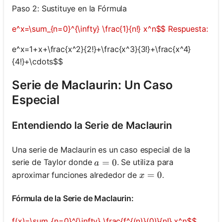
Paso 2: Sustituye en la Fórmula
e^x=\sum_{n=0}^{\infty} \frac{1}{n!} x^n$$ Respuesta:
e^x=1+x+\frac{x^2}{2!}+\frac{x^3}{3!}+\frac{x^4}
{4!}+\cdots$$
Serie de Maclaurin: Un Caso
Especial
Entendiendo la Serie de Maclaurin
Una serie de Maclaurin es un caso especial de la
a=0
=
0
serie de Taylor donde
. Se utiliza para
a
x=0
=
0
aproximar funciones alrededor de
.
x
Fórmula de la Serie de Maclaurin:
f(x)=\sum_{n=0}^{\infty} \frac{f^{(n)}(0)}{n!} x^n$$