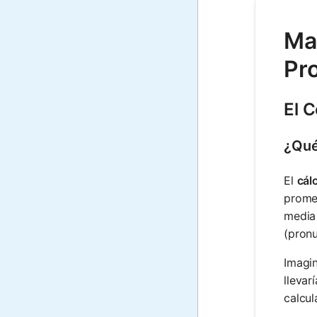
Mat
Pr
El 
¿Qué
El
cál
prome
media
(pronu
Imagin
lleva
calcul