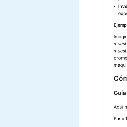
Inve
exp
Ejemp
Imagi
muest
muest
promed
maquin
Cóm
Guía
Aquí h
Paso 1