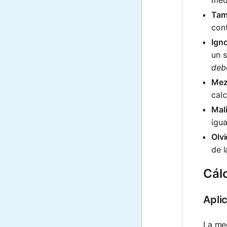
Tam
con
Igno
un 
deb
Mez
calc
Mali
igua
Olvi
de l
Cál
Apli
La med