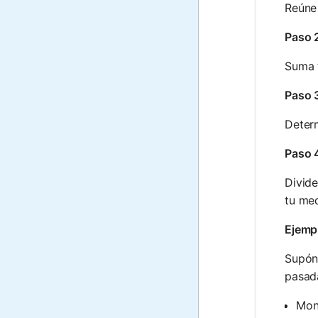
Reúne 
Paso 
Suma t
Paso 
Determ
Paso 4
Divide
tu med
Ejemp
Supón
pasada
Mon