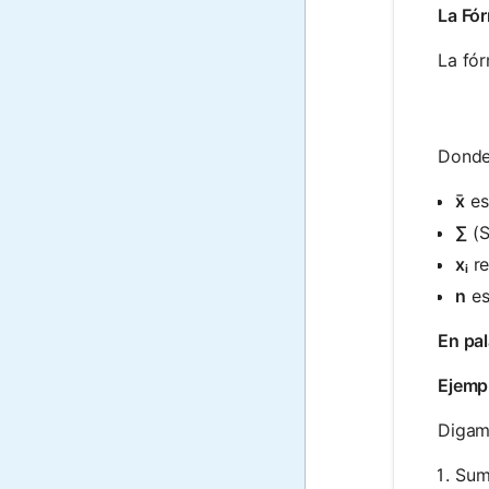
La Fó
La fór
Donde
x̄
es
∑
(S
xᵢ
re
n
es
En pal
Ejemp
Digamo
Sum