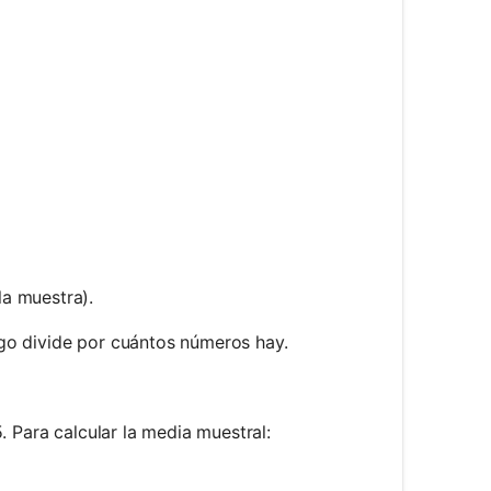
/ n
la muestra).
go divide por cuántos números hay.
. Para calcular la media muestral: