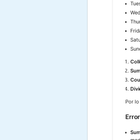
Tue
Wed
Thu
Frid
Satu
Sun
Coll
Sum
Cou
Divi
Por lo
Erro
Suma
medi