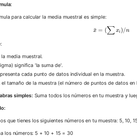
rmula:
mula para calcular la media muestral es simple:
∑
x̄ = (∑xᵢ) 
ˉ
=
(
)
/
x
x
n
i
:
 la media muestral.
igma) significa 'la suma de'.
presenta cada punto de datos individual en la muestra.
 el tamaño de la muestra (el número de puntos de datos en 
abras simples:
Suma todos los números en tu muestra y lue
lo:
s que tienes los siguientes números en tu muestra: 5, 10, 15
a los números: 5 + 10 + 15 = 30