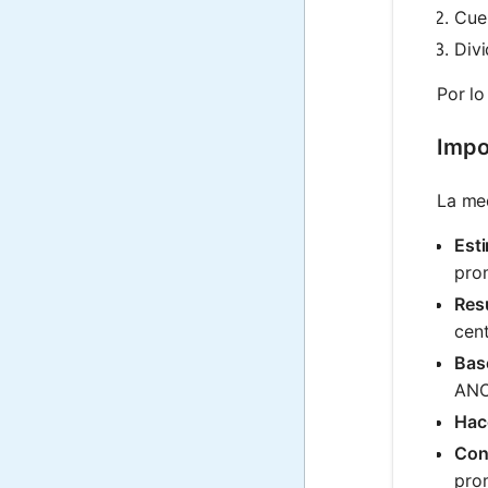
Cue
Divi
Por lo
Impo
La med
Est
pro
Res
cent
Bas
ANOV
Hac
Cont
pro