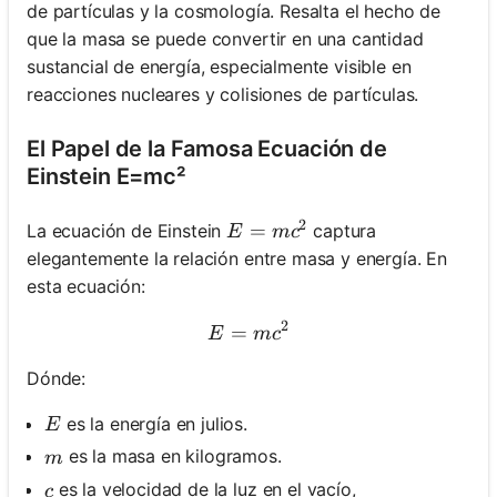
de partículas y la cosmología. Resalta el hecho de
que la masa se puede convertir en una cantidad
sustancial de energía, especialmente visible en
reacciones nucleares y colisiones de partículas.
El Papel de la Famosa Ecuación de
Einstein E=mc²
2
E=mc^2
=
La ecuación de Einstein
captura
E
m
c
elegantemente la relación entre masa y energía. En
esta ecuación:
2
=
E = mc^2
E
m
c
Dónde:
E
es la energía en julios.
E
m
es la masa en kilogramos.
m
c
es la velocidad de la luz en el vacío,
c