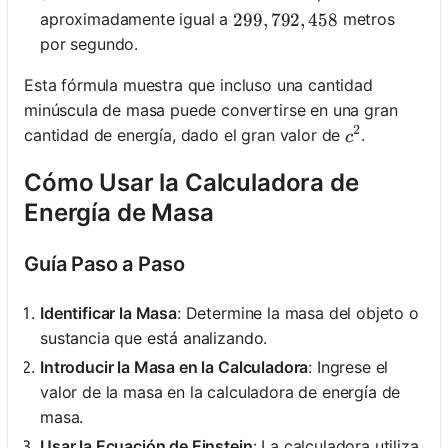
aproximadamente igual a
metros
299,792,458
299
,
792
,
458
por segundo.
Esta fórmula muestra que incluso una cantidad
minúscula de masa puede convertirse en una gran
2
c^2
cantidad de energía, dado el gran valor de
.
c
Cómo Usar la Calculadora de
Energía de Masa
Guía Paso a Paso
Identificar la Masa
: Determine la masa del objeto o
sustancia que está analizando.
Introducir la Masa en la Calculadora
: Ingrese el
valor de la masa en la calculadora de energía de
masa.
Usar la Ecuación de Einstein
: La calculadora utiliza