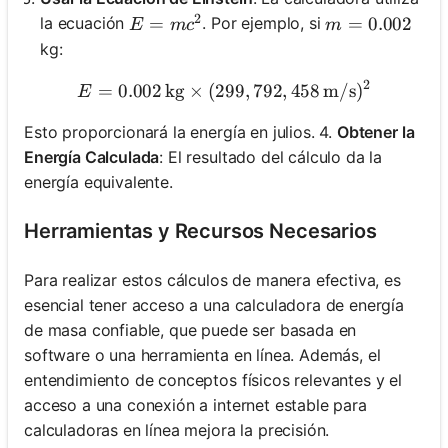
2
E=mc^2
=
m = 0.002
=
0.002
la ecuación
. Por ejemplo, si
E
m
c
m
kg:
2
=
0.002
kg
×
(
299
E = 0.002 \, \text{kg} \ti
,
792
,
458
m/s
)
E
Esto proporcionará la energía en julios. 4.
Obtener la
Energía Calculada
: El resultado del cálculo da la
energía equivalente.
Herramientas y Recursos Necesarios
Para realizar estos cálculos de manera efectiva, es
esencial tener acceso a una calculadora de energía
de masa confiable, que puede ser basada en
software o una herramienta en línea. Además, el
entendimiento de conceptos físicos relevantes y el
acceso a una conexión a internet estable para
calculadoras en línea mejora la precisión.