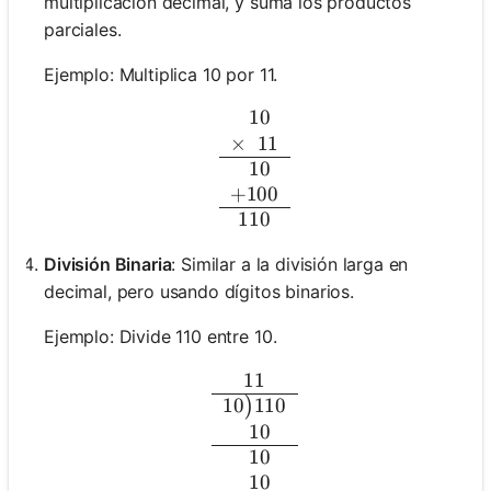
multiplicación decimal, y suma los productos
parciales.
Ejemplo: Multiplica 10 por 11.
0
10
\begin{array}{c} \phanto
×
0
11
0
10
+
100
110
División Binaria
: Similar a la división larga en
decimal, pero usando dígitos binarios.
Ejemplo: Divide 110 entre 10.
11
\begin{array}{c} 11 \\ \
10
110
)
0
10
0
10
0
10