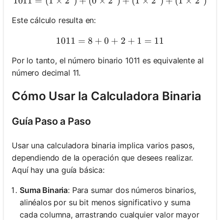
1011
=
(
1
×
2
)
+
(
0
×
2
1011 = (1 \times 2^3) + (0 
)
+
(
1
×
2
)
+
(
1
×
2
)
Este cálculo resulta en:
1011
=
8
+
0
1011 = 8 + 0 + 2 + 1 = 11
+
2
+
1
=
11
Por lo tanto, el número binario 1011 es equivalente al
número decimal 11.
Cómo Usar la Calculadora Binaria
Guía Paso a Paso
Usar una calculadora binaria implica varios pasos,
dependiendo de la operación que desees realizar.
Aquí hay una guía básica:
Suma Binaria
: Para sumar dos números binarios,
alinéalos por su bit menos significativo y suma
cada columna, arrastrando cualquier valor mayor