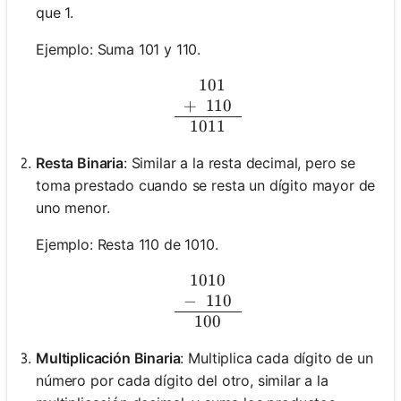
que 1.
Ejemplo: Suma 101 y 110.
0
101
\begin{array}{c} \phant
+
0
110
1011
Resta Binaria
: Similar a la resta decimal, pero se
toma prestado cuando se resta un dígito mayor de
uno menor.
Ejemplo: Resta 110 de 1010.
1010
\begin{array}{c} 1010 \\
−
0
110
100
Multiplicación Binaria
: Multiplica cada dígito de un
número por cada dígito del otro, similar a la