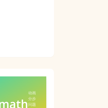
动画
分步
omath
问题