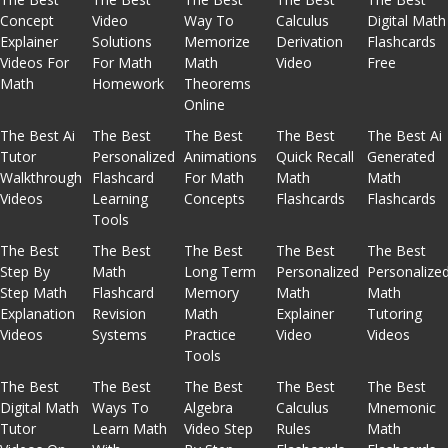
Concept
Video
Way To
Calculus
Digital Math
Explainer
Solutions
Memorize
Derivation
Flashcards
Videos For
For Math
Math
Video
Free
Math
Homework
Theorems
Online
The Best Ai
The Best
The Best
The Best
The Best Ai
Tutor
Personalized
Animations
Quick Recall
Generated
Walkthrough
Flashcard
For Math
Math
Math
Videos
Learning
Concepts
Flashcards
Flashcards
Tools
The Best
The Best
The Best
The Best
The Best
Step By
Math
Long Term
Personalized
Personalize
Step Math
Flashcard
Memory
Math
Math
Explanation
Revision
Math
Explainer
Tutoring
Videos
Systems
Practice
Video
Videos
Tools
The Best
The Best
The Best
The Best
The Best
Digital Math
Ways To
Algebra
Calculus
Mnemonic
Tutor
Learn Math
Video Step
Rules
Math