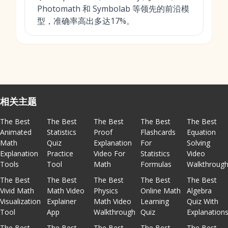
Photomath 和 Symbolab 等领先的前沿模
型，准确率高出多达17%。
相关主题
The Best
The Best
The Best
The Best
The Best
Animated
Statistics
Proof
Flashcards
Equation
Math
Quiz
Explanation
For
Solving
Explanation
Practice
Video For
Statistics
Video
Tools
Tool
Math
Formulas
Walkthroug
The Best
The Best
The Best
The Best
The Best
Vivid Math
Math Video
Physics
Online Math
Algebra
Visualization
Explainer
Math Video
Learning
Quiz With
Tool
App
Walkthrough
Quiz
Explanation
The Best
The Best
The Best
The Best
The Best