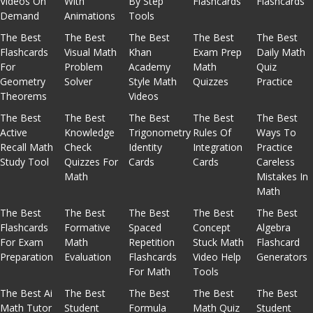
Videos On
With
By Step
Flashcards
Flashcards
Demand
Animations
Tools
The Best
The Best
The Best
The Best
The Best
Flashcards
Visual Math
Khan
Exam Prep
Daily Math
For
Problem
Academy
Math
Quiz
Geometry
Solver
Style Math
Quizzes
Practice
Theorems
Videos
The Best
The Best
The Best
The Best
The Best
Active
Knowledge
Trigonometry
Rules Of
Ways To
Recall Math
Check
Identity
Integration
Practice
Study Tool
Quizzes For
Cards
Cards
Careless
Math
Mistakes In
Math
The Best
The Best
The Best
The Best
The Best
Flashcards
Formative
Spaced
Concept
Algebra
For Exam
Math
Repetition
Stuck Math
Flashcard
Preparation
Evaluation
Flashcards
Video Help
Generators
For Math
Tools
The Best Ai
The Best
The Best
The Best
The Best
Math Tutor
Student
Formula
Math Quiz
Student