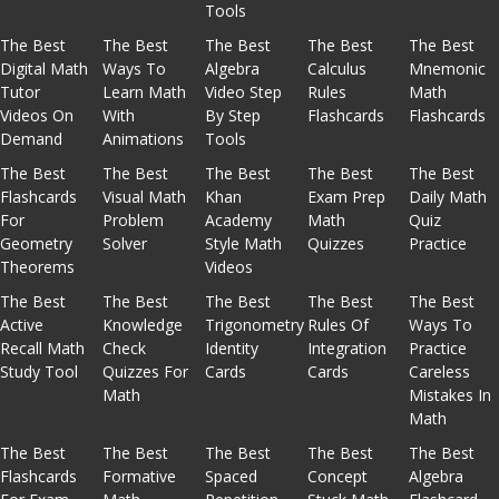
Tools
The Best
The Best
The Best
The Best
The Best
Digital Math
Ways To
Algebra
Calculus
Mnemonic
Tutor
Learn Math
Video Step
Rules
Math
Videos On
With
By Step
Flashcards
Flashcards
Demand
Animations
Tools
The Best
The Best
The Best
The Best
The Best
Flashcards
Visual Math
Khan
Exam Prep
Daily Math
For
Problem
Academy
Math
Quiz
Geometry
Solver
Style Math
Quizzes
Practice
Theorems
Videos
The Best
The Best
The Best
The Best
The Best
Active
Knowledge
Trigonometry
Rules Of
Ways To
Recall Math
Check
Identity
Integration
Practice
Study Tool
Quizzes For
Cards
Cards
Careless
Math
Mistakes In
Math
The Best
The Best
The Best
The Best
The Best
Flashcards
Formative
Spaced
Concept
Algebra