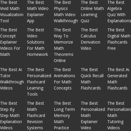
The Best
The Best
The Best
The Best
The Best
Vivid Math
Math Video
Physics
Online Math
Algebra
Visualization
Explainer
Math Video
Learning
Quiz With
Tool
App
Walkthrough
Quiz
Explanation
The Best
The Best
The Best
The Best
The Best
Concept
Video
Way To
Calculus
Digital Math
Explainer
Solutions
Memorize
Derivation
Flashcards
Videos For
For Math
Math
Video
Free
Math
Homework
Theorems
Online
The Best Ai
The Best
The Best
The Best
The Best Ai
Tutor
Personalized
Animations
Quick Recall
Generated
Walkthrough
Flashcard
For Math
Math
Math
Videos
Learning
Concepts
Flashcards
Flashcards
Tools
The Best
The Best
The Best
The Best
The Best
Step By
Math
Long Term
Personalized
Personalize
Step Math
Flashcard
Memory
Math
Math
Explanation
Revision
Math
Explainer
Tutoring
Videos
Systems
Practice
Video
Videos