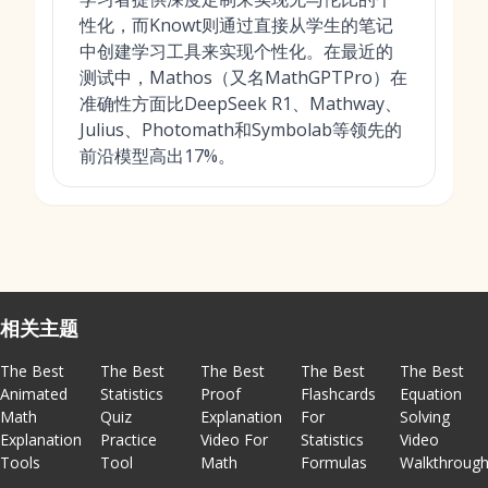
性化，而Knowt则通过直接从学生的笔记
中创建学习工具来实现个性化。在最近的
测试中，Mathos（又名MathGPTPro）在
准确性方面比DeepSeek R1、Mathway、
Julius、Photomath和Symbolab等领先的
前沿模型高出17%。
相关主题
The Best
The Best
The Best
The Best
The Best
Animated
Statistics
Proof
Flashcards
Equation
Math
Quiz
Explanation
For
Solving
Explanation
Practice
Video For
Statistics
Video
Tools
Tool
Math
Formulas
Walkthroug