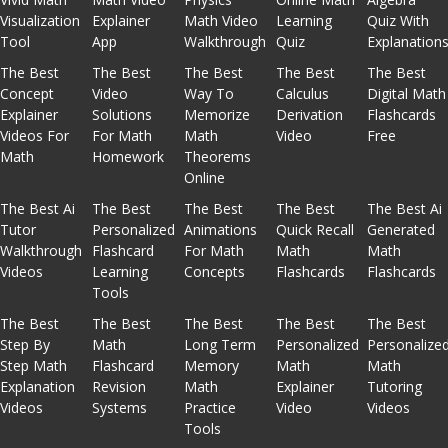
Visualization
Explainer
Math Video
Learning
Quiz With
Tool
App
Walkthrough
Quiz
Explanation
The Best
The Best
The Best
The Best
The Best
Concept
Video
Way To
Calculus
Digital Math
Explainer
Solutions
Memorize
Derivation
Flashcards
Videos For
For Math
Math
Video
Free
Math
Homework
Theorems
Online
The Best Ai
The Best
The Best
The Best
The Best Ai
Tutor
Personalized
Animations
Quick Recall
Generated
Walkthrough
Flashcard
For Math
Math
Math
Videos
Learning
Concepts
Flashcards
Flashcards
Tools
The Best
The Best
The Best
The Best
The Best
Step By
Math
Long Term
Personalized
Personalize
Step Math
Flashcard
Memory
Math
Math
Explanation
Revision
Math
Explainer
Tutoring
Videos
Systems
Practice
Video
Videos
Tools