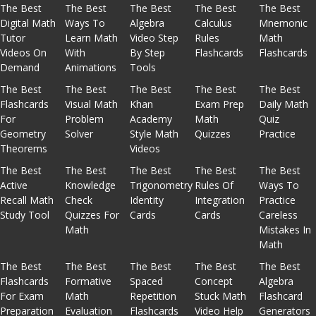
The Best
The Best
The Best
The Best
The Best
Digital Math
Ways To
Algebra
Calculus
Mnemonic
Tutor
Learn Math
Video Step
Rules
Math
Videos On
With
By Step
Flashcards
Flashcards
Demand
Animations
Tools
The Best
The Best
The Best
The Best
The Best
Flashcards
Visual Math
Khan
Exam Prep
Daily Math
For
Problem
Academy
Math
Quiz
Geometry
Solver
Style Math
Quizzes
Practice
Theorems
Videos
The Best
The Best
The Best
The Best
The Best
Active
Knowledge
Trigonometry
Rules Of
Ways To
Recall Math
Check
Identity
Integration
Practice
Study Tool
Quizzes For
Cards
Cards
Careless
Math
Mistakes In
Math
The Best
The Best
The Best
The Best
The Best
Flashcards
Formative
Spaced
Concept
Algebra
For Exam
Math
Repetition
Stuck Math
Flashcard
Preparation
Evaluation
Flashcards
Video Help
Generators