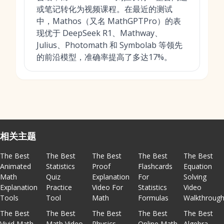
或笔记转化为视频课程。在最近的测试
中，Mathos（又名 MathGPTPro）的表
现优于 DeepSeek R1、Mathway、
Julius、Photomath 和 Symbolab 等领先
的前沿模型，准确率提高了多达17%。
相关主题
The Best
The Best
The Best
The Best
The Best
Animated
Statistics
Proof
Flashcards
Equation
Math
Quiz
Explanation
For
Solving
Explanation
Practice
Video For
Statistics
Video
Tools
Tool
Math
Formulas
Walkthroug
The Best
The Best
The Best
The Best
The Best
Vivid Math
Math Video
Physics
Online Math
Algebra