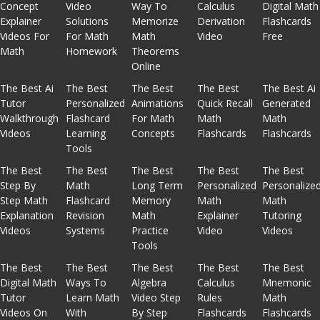
Concept
Video
Way To
Calculus
Digital Math
Explainer
Solutions
Memorize
Derivation
Flashcards
Videos For
For Math
Math
Video
Free
Math
Homework
Theorems
Online
The Best Ai
The Best
The Best
The Best
The Best Ai
Tutor
Personalized
Animations
Quick Recall
Generated
Walkthrough
Flashcard
For Math
Math
Math
Videos
Learning
Concepts
Flashcards
Flashcards
Tools
The Best
The Best
The Best
The Best
The Best
Step By
Math
Long Term
Personalized
Personalize
Step Math
Flashcard
Memory
Math
Math
Explanation
Revision
Math
Explainer
Tutoring
Videos
Systems
Practice
Video
Videos
Tools
The Best
The Best
The Best
The Best
The Best
Digital Math
Ways To
Algebra
Calculus
Mnemonic
Tutor
Learn Math
Video Step
Rules
Math
Videos On
With
By Step
Flashcards
Flashcards