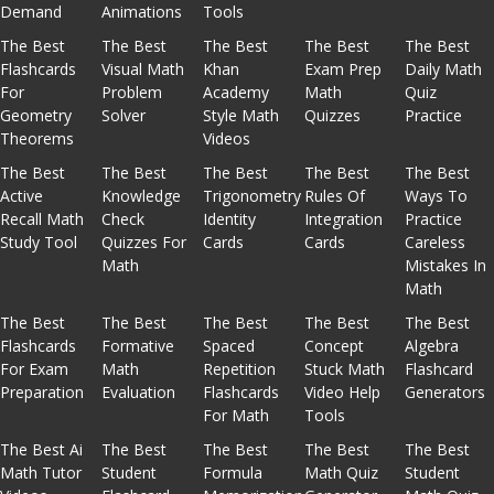
Demand
Animations
Tools
The Best
The Best
The Best
The Best
The Best
Flashcards
Visual Math
Khan
Exam Prep
Daily Math
For
Problem
Academy
Math
Quiz
Geometry
Solver
Style Math
Quizzes
Practice
Theorems
Videos
The Best
The Best
The Best
The Best
The Best
Active
Knowledge
Trigonometry
Rules Of
Ways To
Recall Math
Check
Identity
Integration
Practice
Study Tool
Quizzes For
Cards
Cards
Careless
Math
Mistakes In
Math
The Best
The Best
The Best
The Best
The Best
Flashcards
Formative
Spaced
Concept
Algebra
For Exam
Math
Repetition
Stuck Math
Flashcard
Preparation
Evaluation
Flashcards
Video Help
Generators
For Math
Tools
The Best Ai
The Best
The Best
The Best
The Best
Math Tutor
Student
Formula
Math Quiz
Student