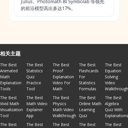
Julius、Photomath 和 Symbolab 等领先
的前沿模型高出多达17%。
相关主题
The Best
The Best
The Best
The Best
The Best
Animated
Statistics
Proof
Flashcards
Equation
Math
Quiz
Explanation
For
Solving
Explanation
Practice
Video For
Statistics
Video
Tools
Tool
Math
Formulas
Walkthroug
The Best
The Best
The Best
The Best
The Best
Vivid Math
Math Video
Physics
Online Math
Algebra
Visualization
Explainer
Math Video
Learning
Quiz With
Tool
App
Walkthrough
Quiz
Explanation
The Best
The Best
The Best
The Best
The Best