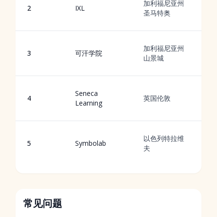
加利福尼亚州
2
IXL
圣马特奥
加利福尼亚州
3
可汗学院
山景城
Seneca
4
英国伦敦
Learning
通
以色列特拉维
5
Symbolab
夫
常见问题