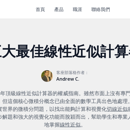
首頁
產品
職涯
聯絡我們
五大最佳線性近似計算
客座部落格作者：
Andrew C.
26年頂級線性近似計算器的權威指南。雖然市面上沒有專
，但這個核心微積分概念已由全面的數學工具出色地處理
實世界的微積分問題，以找出能夠計算和視覺化
切線近似
步解題和強大的視覺化功能而脫穎而出，幫助學生和專業
地掌握
線性近似
。