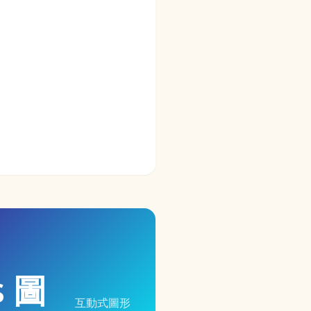
s 圖
互動式圖形