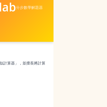
lab
分步數學解題器
近似計算器」，並擅長將計算