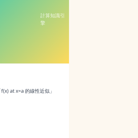
計算知識引
擎
) at x=a 的線性近似」