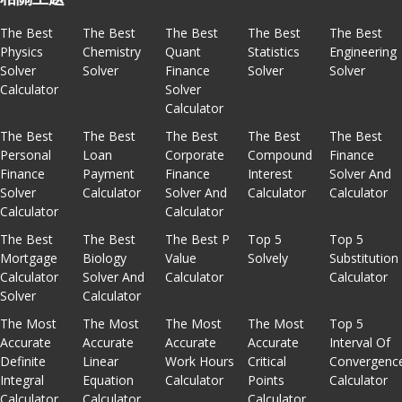
The Best
The Best
The Best
The Best
The Best
Physics
Chemistry
Quant
Statistics
Engineering
Solver
Solver
Finance
Solver
Solver
Calculator
Solver
Calculator
The Best
The Best
The Best
The Best
The Best
Personal
Loan
Corporate
Compound
Finance
Finance
Payment
Finance
Interest
Solver And
Solver
Calculator
Solver And
Calculator
Calculator
Calculator
Calculator
The Best
The Best
The Best P
Top 5
Top 5
Mortgage
Biology
Value
Solvely
Substitution
Calculator
Solver And
Calculator
Calculator
Solver
Calculator
The Most
The Most
The Most
The Most
Top 5
Accurate
Accurate
Accurate
Accurate
Interval Of
Definite
Linear
Work Hours
Critical
Convergenc
Integral
Equation
Calculator
Points
Calculator
Calculator
Calculator
Calculator