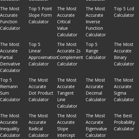
The Most
Top 5 Point
The Most
The Most
Top 5 Lcd
Accurate
Slope Form
Accurate
Accurate
Calculator
Function
Calculator
Critical
Inverse
Calculator
Value
Function
Calculator
Calculator
The Most
Top 5
The Most
Top 5
The Most
Accurate
Linear
Accurate 2s
Range
Accurate
Partial
Approximation
Complement
Calculator
Binary
Derivative
Calculator
Calculator
Calculator
Calculator
Top 5
The Most
The Most
The Most
The Most
Riemann
Accurate
Accurate
Accurate
Accurate
Sum
Dot Product
Tangent
Decimal
Sigma
Calculator
Calculator
Line
Calculator
Calculator
Calculator
The Most
The Most
The Most
The Most
The Best
Accurate
Accurate
Accurate
Accurate
Probability
Inequality
Radical
Slope
Eigenvalue
Calculator
Calculator
Calculator
Intercept
Calculator